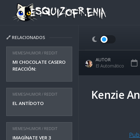
Skip
to
content
🔗 RELACIONADOS
MEMES/HUMOR
/
REDDIT
AUTOR
MI CHOCOLATE CASERO
El Automático
REACCIÓN:
Kenzie A
MEMES/HUMOR
/
REDDIT
EL ANTÍDOTO
MEMES/HUMOR
/
REDDIT
Pub
IMAGÍNATE VER 3