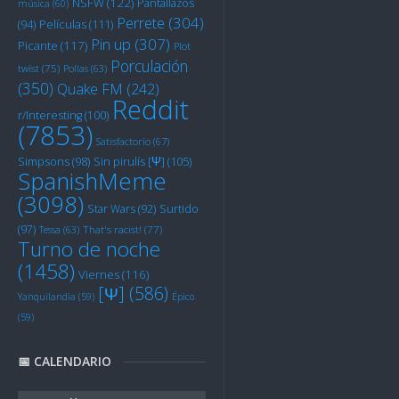
NSFW
(122)
Pantallazos
música
(60)
Perrete
(304)
Películas
(111)
(94)
Pin up
(307)
Picante
(117)
Plot
Porculación
twist
(75)
Pollas
(63)
(350)
Quake FM
(242)
Reddit
r/Interesting
(100)
(7853)
Satisfactorio
(67)
Sin pirulís [Ψ]
(105)
Simpsons
(98)
SpanishMeme
(3098)
Star Wars
(92)
Surtido
(97)
Tessa
(63)
That's racist!
(77)
Turno de noche
(1458)
Viernes
(116)
[Ψ]
(586)
Yanquilandia
(59)
Épico
(59)
📅 CALENDARIO