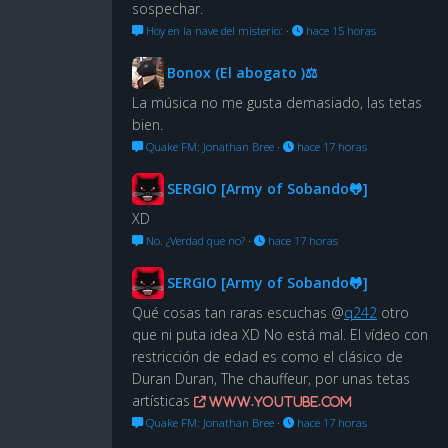
sospechar.
Hoy en la nave del misterio:
·
hace 15 horas
Bonox (El abogato )⚖
La música no me gusta demasiado, las tetas
bien.
Quake FM: Jonathan Bree
·
hace 17 horas
SERGIO [Army of Sobando🐸]
XD
No. ¿Verdad que no?
·
hace 17 horas
SERGIO [Army of Sobando🐸]
Qué cosas tan raras escuchas @
q242
otro
que ni puta idea XD No está mal. El vídeo con
restricción de edad es como el clásico de
Duran Duran, The chauffeur, por unas tetas
artísticas
www.youtube.com
Quake FM: Jonathan Bree
·
hace 17 horas