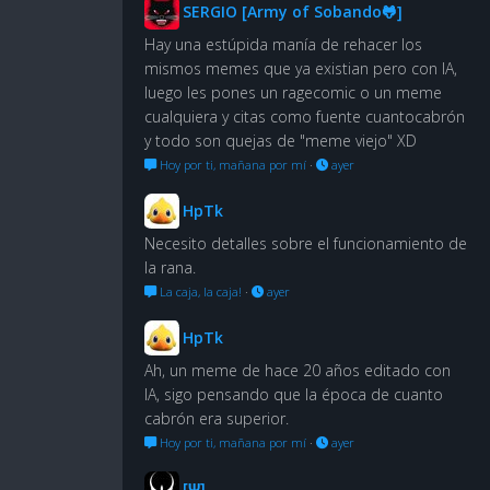
SERGIO [Army of Sobando🐸]
Hay una estúpida manía de rehacer los
mismos memes que ya existian pero con IA,
luego les pones un ragecomic o un meme
cualquiera y citas como fuente cuantocabrón
y todo son quejas de "meme viejo" XD
Hoy por ti, mañana por mí
·
ayer
HpTk
Necesito detalles sobre el funcionamiento de
la rana.
La caja, la caja!
·
ayer
HpTk
Ah, un meme de hace 20 años editado con
IA, sigo pensando que la época de cuanto
cabrón era superior.
Hoy por ti, mañana por mí
·
ayer
[Ψ]