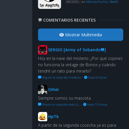
3/8/2026
|
en
Memes/Humor
,
Reddit
💬 COMENTARIOS RECIENTES
Mostrar Multimedia
SERGIO [Army of Sobando🐸]
Hoy en la nave del misterio: ¿Por qué cojones
no funciona la vintage de Bonox y cuándo
tendré un rato para mirarlo?
Hoy en la nave del misterio:
·
hace 8 horas
Oiher
Siempre somos su mascota.
Ahora la mascota eres tú…
·
hace 15 horas
HpTk
A partir de la segunda cosecha ya es para