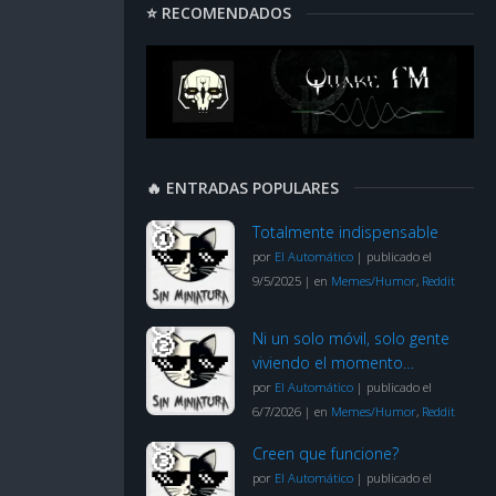
⭐ RECOMENDADOS
🔥 ENTRADAS POPULARES
Totalmente indispensable
por
El Automático
|
publicado el
9/5/2025
|
en
Memes/Humor
,
Reddit
Ni un solo móvil, solo gente
viviendo el momento…
por
El Automático
|
publicado el
6/7/2026
|
en
Memes/Humor
,
Reddit
Creen que funcione?
por
El Automático
|
publicado el