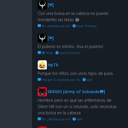
[Ψ]
Con una bolsa en la cabeza no puedo
morderles las tetas 😂
No. ¿Verdad que no?
·
hace 18 horas
[Ψ]
El puterío es infinito. Viva el puterío!
🔞 Tetas
·
hace 23 horas
HpTk
Porque los niños son unos hijos de puta.
Hoy por ti, mañana por mí
·
ayer
SERGIO [Army of Sobando🐸]
Hombre pero es que las enfermeras de
Silent Hill son un sí rotundo, solo necesitas
una bolsa en la cabeza
No. ¿Verdad que no?
·
ayer