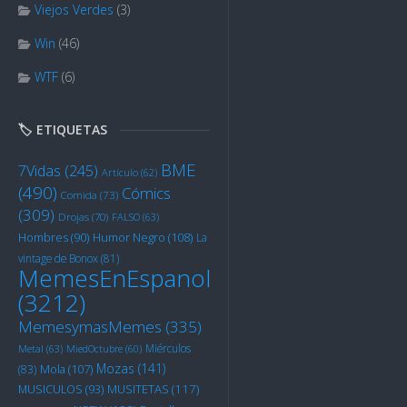
Viejos Verdes
(3)
Win
(46)
WTF
(6)
🏷️ ETIQUETAS
BME
7Vidas
(245)
Artículo
(62)
(490)
Cómics
Comida
(73)
(309)
Drojas
(70)
FALSO
(63)
Humor Negro
(108)
Hombres
(90)
La
vintage de Bonox
(81)
MemesEnEspanol
(3212)
MemesymasMemes
(335)
Miérculos
Metal
(63)
MiedOctubre
(60)
Mozas
(141)
Mola
(107)
(83)
MUSITETAS
(117)
MUSICULOS
(93)