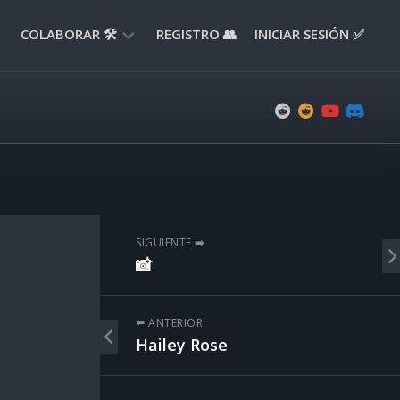
COLABORAR 🛠️
REGISTRO 👥
INICIAR SESIÓN ✅
ENVIAR
APORTE
📝
ENVIAR
REPORTE
🚧
SUGERENCIAS
SIGUIENTE ➡️
💡
📸
⬅️ ANTERIOR
Hailey Rose