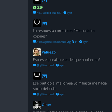
GIF
No. ¿Verdad que no?
·
ayer
[Ψ]
La respuesta correcta es "Me suda los
cojones"
A los agnosticos les vale vrg 🗿🍷
·
ayer
Paluego
Eso es el paraíso ese del que hablan, no?
🔞 ¡Miérculos!
·
ayer
[Ψ]
Ese partido sí me lo veía yo. Y hasta me hacía
socio del club.
🔞 ¡Miérculos!
·
ayer
Oiher