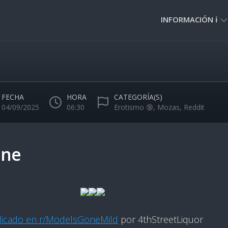
INFORMACIÓN ℹ️
PRIVACIDAD
🔒
NORMAS
DE
FECHA
HORA
CATEGORÍA(S)
USO
04/09/2025
06:30
Erotismo 🔞
,
Mozas
,
Reddit
🚸
nne
licado en r/ModelsGoneMild
por 4thStreetLiquor