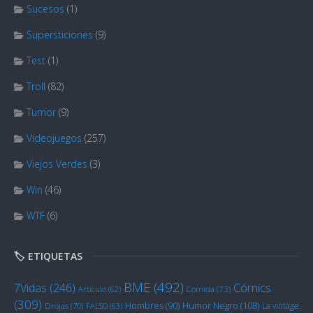
Sucesos
(1)
Supersticiones
(9)
Test
(1)
Troll
(82)
Tumor
(9)
Videojuegos
(257)
Viejos Verdes
(3)
Win
(46)
WTF
(6)
🏷️ ETIQUETAS
BME
(492)
Cómics
7Vidas
(246)
Artículo
(62)
Comida
(73)
(309)
Humor Negro
(108)
Hombres
(90)
La vintage
Drojas
(70)
FALSO
(63)