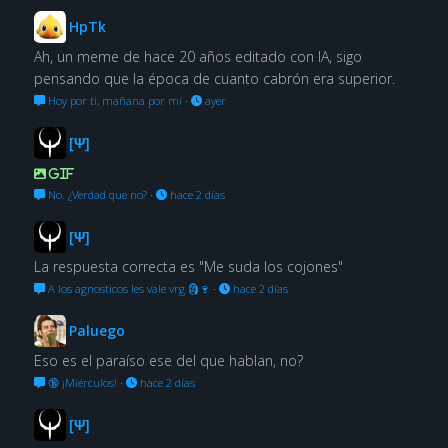
HpTk
Ah, un meme de hace 20 años editado con IA, sigo
pensando que la época de cuanto cabrón era superior.
Hoy por ti, mañana por mí
·
ayer
[Ψ]
GIF
No. ¿Verdad que no?
·
hace 2 días
[Ψ]
La respuesta correcta es "Me suda los cojones"
A los agnosticos les vale vrg 🗿🍷
·
hace 2 días
Paluego
Eso es el paraíso ese del que hablan, no?
🔞 ¡Miérculos!
·
hace 2 días
[Ψ]