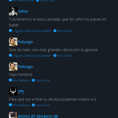
Mi vida en bucle
·
hace 2 días
Oiher
Y ya tenemos la vista cansada, que los años no pasan en
balde.
¿Alguien sabe qué ha pasado?
·
hace 2 días
Paluego
Que las teles son más grandes ahora por lo general
¿Alguien sabe qué ha pasado?
·
hace 3 días
Paluego
Vaya hembra!
Mia Malkova
·
hace 3 días
[Ψ]
Para qué voy a miar tu alcoba pudiendo miarte a tí.
Mia Malkova
·
hace 3 días
Bonox (El abogato )⚖