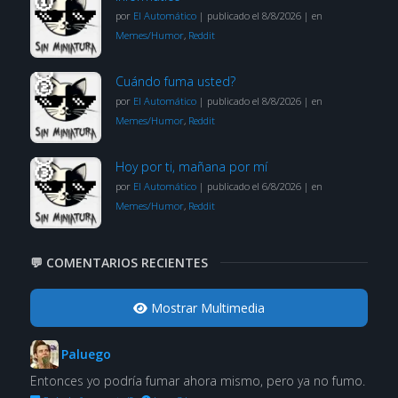
por
El Automático
|
publicado el 8/8/2026
|
en
Memes/Humor
,
Reddit
Cuándo fuma usted?
por
El Automático
|
publicado el 8/8/2026
|
en
Memes/Humor
,
Reddit
Hoy por ti, mañana por mí
por
El Automático
|
publicado el 6/8/2026
|
en
Memes/Humor
,
Reddit
💬 COMENTARIOS RECIENTES
Mostrar Multimedia
Paluego
Entonces yo podría fumar ahora mismo, pero ya no fumo.