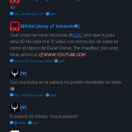
XD
No. ¿Verdad que no?
·
ayer
SERGIO [Army of Sobando🐸]
Qué cosas tan raras escuchas @
q242
otro que ni puta
idea XD No está mal. El vídeo con restricción de edad es
como el clásico de Duran Duran, The chauffeur, por unas
tetas artísticas
www.youtube.com
Quake FM: Jonathan Bree
·
ayer
[Ψ]
Con una bolsa en la cabeza no puedo morderles las tetas
😂
No. ¿Verdad que no?
·
ayer
[Ψ]
El puterío es infinito. Viva el puterío!
🔞 Tetas
·
ayer