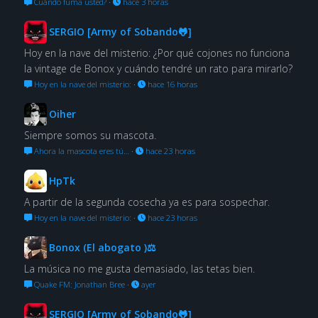
Cuándo fuma usted?
·
hace 3 horas
SERGIO [Army of Sobando🐸]
Hoy en la nave del misterio: ¿Por qué cojones no funciona
la vintage de Bonox y cuándo tendré un rato para mirarlo?
Hoy en la nave del misterio:
·
hace 16 horas
Oiher
Siempre somos su mascota.
Ahora la mascota eres tú…
·
hace 23 horas
HpTk
A partir de la segunda cosecha ya es para sospechar.
Hoy en la nave del misterio:
·
hace 23 horas
Bonox (El abogato )⚖
La música no me gusta demasiado, las tetas bien.
Quake FM: Jonathan Bree
·
ayer
SERGIO [Army of Sobando🐸]