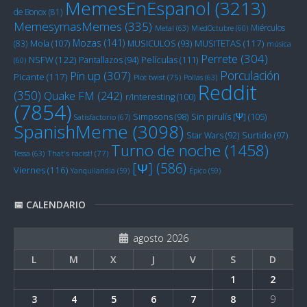
MemesEnEspanol
(3213)
de Bonox
(81)
MemesymasMemes
(335)
Miérculos
Metal
(63)
MiedOctubre
(60)
Mozas
(141)
Mola
(107)
MUSITETAS
(117)
(83)
MUSICULOS
(93)
música
Perrete
(304)
NSFW
(122)
Películas
(111)
Pantallazos
(94)
(60)
Porculación
Pin up
(307)
Picante
(117)
Plot twist
(75)
Pollas
(63)
Reddit
(350)
Quake FM
(242)
r/Interesting
(100)
(7854)
Sin pirulís [Ψ]
(105)
Simpsons
(98)
Satisfactorio
(67)
SpanishMeme
(3098)
Star Wars
(92)
Surtido
(97)
Turno de noche
(1458)
Tessa
(63)
That's racist!
(77)
[Ψ]
(586)
Viernes
(116)
Yanquilandia
(59)
Épico
(59)
📅 CALENDARIO
agosto 2026
L
M
X
J
V
S
D
1
2
3
4
5
6
7
8
9