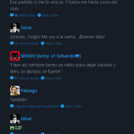
Ese partido sí me lo veía yo. Y hasta me hacía socio del
club.
🔞 ¡Miérculos!
·
hace 2 días
Oiher
¡Gracias, Sergio! Me voy a la cama... ¡Buenos días!
Mi vida en bucle
·
hace 2 días
SERGIO [Army of Sobando🐸]
Y aun así siempre tienes un ratito para dejar saludos y
likes, un abrazo, se fuerte!
Mi vida en bucle
·
hace 2 días
Paluego
También
¿Alguien sabe qué ha pasado?
·
hace 2 días
Oiher
GIF