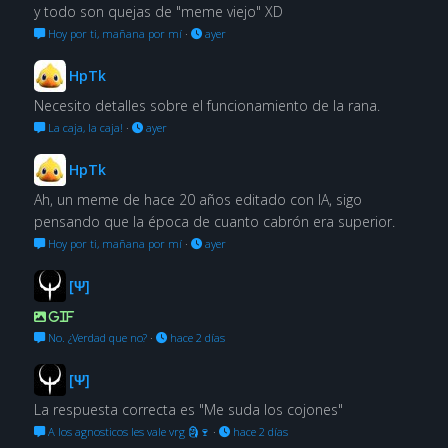
y todo son quejas de "meme viejo" XD
Hoy por ti, mañana por mí
·
ayer
HpTk
Necesito detalles sobre el funcionamiento de la rana.
La caja, la caja!
·
ayer
HpTk
Ah, un meme de hace 20 años editado con IA, sigo
pensando que la época de cuanto cabrón era superior.
Hoy por ti, mañana por mí
·
ayer
[Ψ]
GIF
No. ¿Verdad que no?
·
hace 2 días
[Ψ]
La respuesta correcta es "Me suda los cojones"
A los agnosticos les vale vrg 🗿🍷
·
hace 2 días