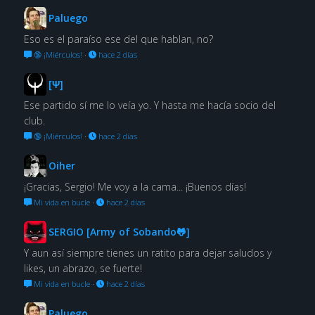
Paluego
Eso es el paraíso ese del que hablan, no?
🔞 ¡Miérculos!
·
hace 2 días
[Ψ]
Ese partido sí me lo veía yo. Y hasta me hacía socio del
club.
🔞 ¡Miérculos!
·
hace 2 días
Oiher
¡Gracias, Sergio! Me voy a la cama... ¡Buenos días!
Mi vida en bucle
·
hace 2 días
SERGIO [Army of Sobando🐸]
Y aun así siempre tienes un ratito para dejar saludos y
likes, un abrazo, se fuerte!
Mi vida en bucle
·
hace 2 días
Paluego