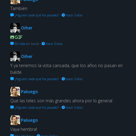
También
¿Alguien sabe qué ha pasado?
·
hace 3 días
Oiher
GIF
Mi vida en bucle
·
hace 3 días
Oiher
Y ya tenemos la vista cansada, que los años no pasan en
balde.
¿Alguien sabe qué ha pasado?
·
hace 3 días
Paluego
Que las teles son más grandes ahora por lo general
¿Alguien sabe qué ha pasado?
·
hace 3 días
Paluego
Vaya hembra!
Mia Malkova
·
hace 3 días