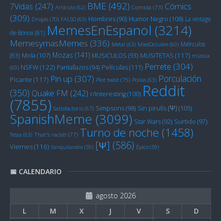
BME
(492)
Cómics
7Vidas
(247)
Artículo
(62)
Comida
(73)
(309)
Humor Negro
(108)
Hombres
(90)
La vintage
Drojas
(70)
FALSO
(63)
MemesEnEspanol
(3214)
de Bonox
(81)
MemesymasMemes
(336)
Miérculos
Metal
(63)
MiedOctubre
(60)
Mozas
(141)
Mola
(107)
MUSITETAS
(117)
(83)
MUSICULOS
(93)
música
Perrete
(304)
NSFW
(122)
Películas
(111)
Pantallazos
(94)
(60)
Porculación
Pin up
(307)
Picante
(117)
Plot twist
(75)
Pollas
(63)
Reddit
(350)
Quake FM
(242)
r/Interesting
(100)
(7855)
Sin pirulís [Ψ]
(105)
Simpsons
(98)
Satisfactorio
(67)
SpanishMeme
(3099)
Star Wars
(92)
Surtido
(97)
Turno de noche
(1458)
Tessa
(63)
That's racist!
(77)
[Ψ]
(586)
Viernes
(116)
Yanquilandia
(59)
Épico
(59)
📅 CALENDARIO
agosto 2026
L
M
X
J
V
S
D