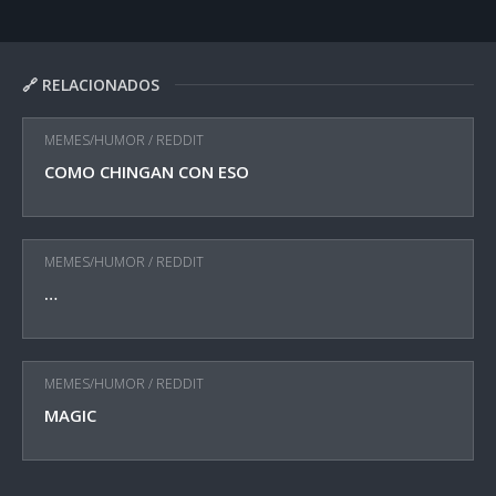
🔗 RELACIONADOS
MEMES/HUMOR
/
REDDIT
COMO CHINGAN CON ESO
MEMES/HUMOR
/
REDDIT
…
MEMES/HUMOR
/
REDDIT
MAGIC