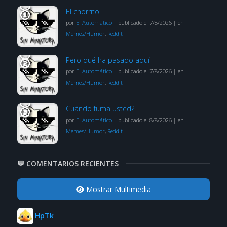
El chorrito
por
El Automático
|
publicado el 7/8/2026
|
en
Memes/Humor
,
Reddit
Pero qué ha pasado aquí
por
El Automático
|
publicado el 7/8/2026
|
en
Memes/Humor
,
Reddit
Cuándo fuma usted?
por
El Automático
|
publicado el 8/8/2026
|
en
Memes/Humor
,
Reddit
💬 COMENTARIOS RECIENTES
Mostrar Multimedia
HpTk