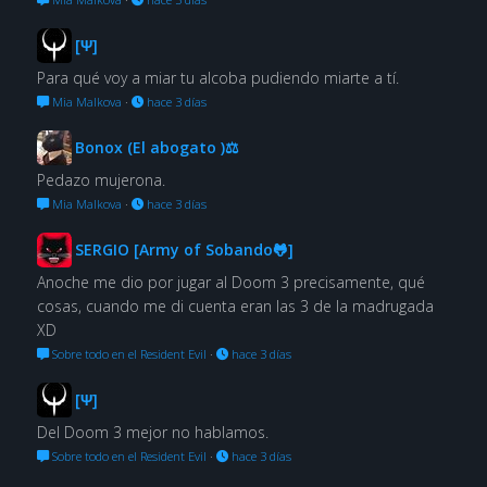
[Ψ]
Para qué voy a miar tu alcoba pudiendo miarte a tí.
Mia Malkova
·
hace 3 días
Bonox (El abogato )⚖
Pedazo mujerona.
Mia Malkova
·
hace 3 días
SERGIO [Army of Sobando🐸]
Anoche me dio por jugar al Doom 3 precisamente, qué
cosas, cuando me di cuenta eran las 3 de la madrugada
XD
Sobre todo en el Resident Evil
·
hace 3 días
[Ψ]
Del Doom 3 mejor no hablamos.
Sobre todo en el Resident Evil
·
hace 3 días