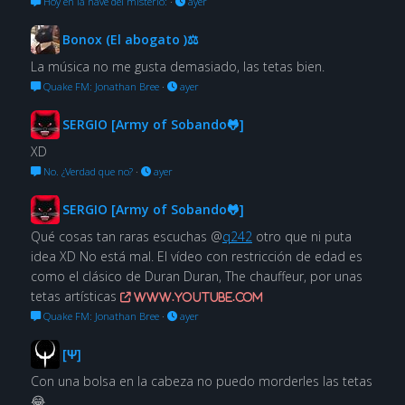
Hoy en la nave del misterio:
·
ayer
Bonox (El abogato )⚖
La música no me gusta demasiado, las tetas bien.
Quake FM: Jonathan Bree
·
ayer
SERGIO [Army of Sobando🐸]
XD
No. ¿Verdad que no?
·
ayer
SERGIO [Army of Sobando🐸]
Qué cosas tan raras escuchas @
q242
otro que ni puta
idea XD No está mal. El vídeo con restricción de edad es
como el clásico de Duran Duran, The chauffeur, por unas
tetas artísticas
www.youtube.com
Quake FM: Jonathan Bree
·
ayer
[Ψ]
Con una bolsa en la cabeza no puedo morderles las tetas
😂