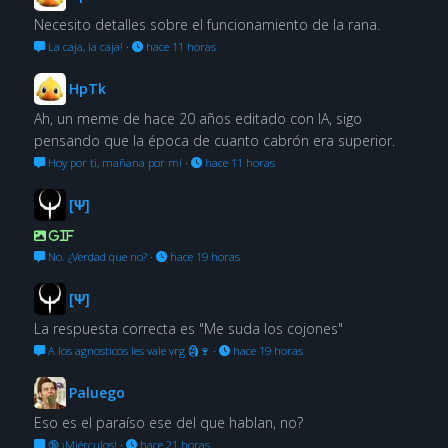
Necesito detalles sobre el funcionamiento de la rana.
La caja, la caja!
·
hace 11 horas
HpTk
Ah, un meme de hace 20 años editado con IA, sigo
pensando que la época de cuanto cabrón era superior.
Hoy por ti, mañana por mí
·
hace 11 horas
[Ψ]
GIF
No. ¿Verdad que no?
·
hace 19 horas
[Ψ]
La respuesta correcta es "Me suda los cojones"
A los agnosticos les vale vrg 🗿🍷
·
hace 19 horas
Paluego
Eso es el paraíso ese del que hablan, no?
🔞 ¡Miérculos!
·
hace 21 horas