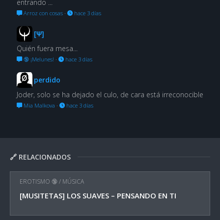
entrando ...
Arroz con cosas
·
hace 3 días
[Ψ]
Quién fuera mesa...
🔞 ¡Melunes!
·
hace 3 días
perdido
Joder, solo se ha dejado el culo, de cara está irreconocible
Mia Malkova
·
hace 3 días
🔗 RELACIONADOS
EROTISMO 🔞
/
MÚSICA
[MUSITETAS] LOS SUAVES – PENSANDO EN TI