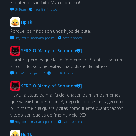
El puterío es infinito. Viva el puterío!
🔞 Tetas
·
hace 8 minutos
HpTk
Porque los niños son unos hijos de puta.
Hoy por ti, mañana por mí
·
hace 8 horas
SERGIO [Army of Sobando🐸]
Hombre pero es que las enfermeras de Silent Hill son un
sí rotundo, solo necesitas una bolsa en la cabeza
No. ¿Verdad que no?
·
hace 10 horas
SERGIO [Army of Sobando🐸]
Hay una estúpida manía de rehacer los mismos memes
que ya existian pero con IA, luego les pones un ragecomic
o un meme cualquiera y citas como fuente cuantocabrón
y todo son quejas de "meme viejo" XD
Hoy por ti, mañana por mí
·
hace 10 horas
HpTk