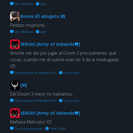
Mia Malkova
·
ayer
Bonox (El abogato )⚖
Pedazo mujerona.
Mia Malkova
·
ayer
SERGIO [Army of Sobando🐸]
Anoche me dio por jugar al Doom 3 precisamente, qué
cosas, cuando me di cuenta eran las 3 de la madrugada
XD
Sobre todo en el Resident Evil
·
hace 2 días
[Ψ]
Del Doom 3 mejor no hablamos.
Sobre todo en el Resident Evil
·
hace 2 días
SERGIO [Army of Sobando🐸]
Mañana Miérculos XD
O una buena gripe.
·
hace 2 días