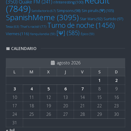
Reddit
(350)
Quake FM
(241)
r/Interesting
(100)
(7849)
Sin pirulís [Ψ]
(105)
Simpsons
(98)
Satisfactorio
(67)
SpanishMeme
(3095)
Star Wars
(92)
Surtido
(97)
Turno de noche
(1456)
Tessa
(63)
That's racist!
(77)
[Ψ]
(585)
Viernes
(116)
Yanquilandia
(59)
Épico
(59)
📅 CALENDARIO
agosto 2026
L
M
X
J
V
S
D
1
2
3
4
5
6
7
8
9
10
11
12
13
14
15
16
17
18
19
20
21
22
23
24
25
26
27
28
29
30
31
« Jul