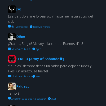
[Ψ]
Ese partido sí me lo veía yo. Y hasta me hacía socio del
club.
🔞 ¡Miérculos!
·
hace 23 horas
Oiher
¡Gracias, Sergio! Me voy a la cama... ¡Buenos días!
Mi vida en bucle
·
ayer
SERGIO [Army of Sobando🐸]
Y aun así siempre tienes un ratito para dejar saludos y
likes, un abrazo, se fuerte!
Mi vida en bucle
·
ayer
Paluego
También
¿Alguien sabe qué ha pasado?
·
ayer