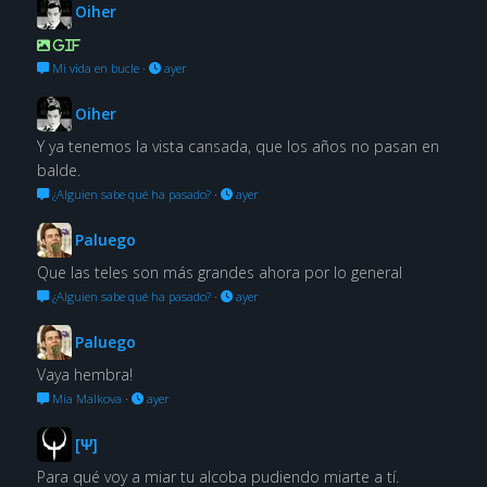
Oiher
GIF
Mi vida en bucle
·
ayer
Oiher
Y ya tenemos la vista cansada, que los años no pasan en
balde.
¿Alguien sabe qué ha pasado?
·
ayer
Paluego
Que las teles son más grandes ahora por lo general
¿Alguien sabe qué ha pasado?
·
ayer
Paluego
Vaya hembra!
Mia Malkova
·
ayer
[Ψ]
Para qué voy a miar tu alcoba pudiendo miarte a tí.