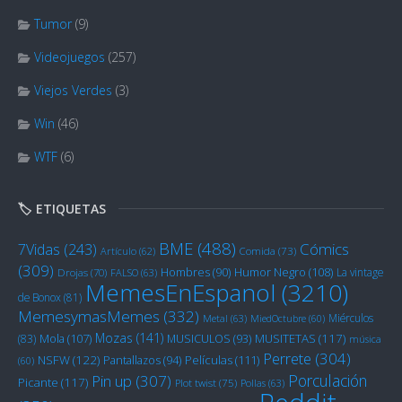
Tumor
(9)
Videojuegos
(257)
Viejos Verdes
(3)
Win
(46)
WTF
(6)
🏷️ ETIQUETAS
BME
(488)
Cómics
7Vidas
(243)
Artículo
(62)
Comida
(73)
(309)
Humor Negro
(108)
Hombres
(90)
La vintage
Drojas
(70)
FALSO
(63)
MemesEnEspanol
(3210)
de Bonox
(81)
MemesymasMemes
(332)
Miérculos
Metal
(63)
MiedOctubre
(60)
Mozas
(141)
Mola
(107)
MUSITETAS
(117)
(83)
MUSICULOS
(93)
música
Perrete
(304)
NSFW
(122)
Películas
(111)
Pantallazos
(94)
(60)
Porculación
Pin up
(307)
Picante
(117)
Plot twist
(75)
Pollas
(63)