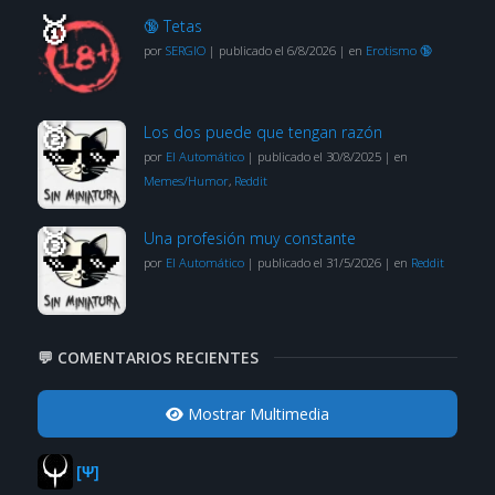
🔞 Tetas
por
SERGIO
|
publicado el 6/8/2026
|
en
Erotismo 🔞
Los dos puede que tengan razón
por
El Automático
|
publicado el 30/8/2025
|
en
Memes/Humor
,
Reddit
Una profesión muy constante
por
El Automático
|
publicado el 31/5/2026
|
en
Reddit
💬 COMENTARIOS RECIENTES
Mostrar Multimedia
[Ψ]