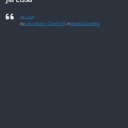
Jia Lissa
by
u/Acrobatic_Card6185
in
ModelsGoneMild