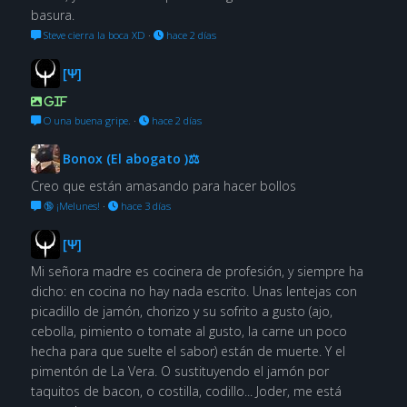
basura.
Steve cierra la boca XD
·
hace 2 días
[Ψ]
GIF
O una buena gripe.
·
hace 2 días
Bonox (El abogato )⚖
Creo que están amasando para hacer bollos
🔞 ¡Melunes!
·
hace 3 días
[Ψ]
Mi señora madre es cocinera de profesión, y siempre ha
dicho: en cocina no hay nada escrito. Unas lentejas con
picadillo de jamón, chorizo y su sofrito a gusto (ajo,
cebolla, pimiento o tomate al gusto, la carne un poco
hecha para que suelte el sabor) están de muerte. Y el
pimentón de La Vera. O sustituyendo el jamón por
taquitos de bacon, o costilla, codillo... Joder, me está