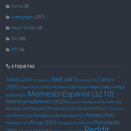
Tumor
(9)
Videojuegos
(257)
Viejos Verdes
(3)
Win
(46)
WTF
(6)
🏷️ ETIQUETAS
BME
(487)
Cómics
7Vidas
(243)
Artículo
(62)
Comida
(73)
(309)
Humor Negro
(108)
Hombres
(90)
La vintage
Drojas
(70)
FALSO
(63)
MemesEnEspanol
(3210)
de Bonox
(81)
MemesymasMemes
(332)
Miérculos
Metal
(63)
MiedOctubre
(60)
Mozas
(141)
Mola
(107)
MUSITETAS
(117)
(83)
MUSICULOS
(93)
música
Perrete
(304)
NSFW
(122)
Películas
(111)
Pantallazos
(94)
(60)
Porculación
Pin up
(307)
Picante
(117)
Plot twist
(75)
Pollas
(63)
Reddit
(350)
Quake FM
(241)