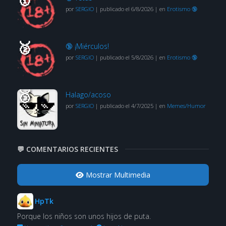
por
SERGIO
|
publicado el 6/8/2026
|
en
Erotismo 🔞
🔞 ¡Miérculos!
por
SERGIO
|
publicado el 5/8/2026
|
en
Erotismo 🔞
Halago/acoso
por
SERGIO
|
publicado el 4/7/2025
|
en
Memes/Humor
💬 COMENTARIOS RECIENTES
Mostrar Multimedia
HpTk
Porque los niños son unos hijos de puta.