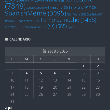
r/Interesting
(100)
(7848)
Sin pirulís [Ψ]
(105)
Simpsons
(98)
Satisfactorio
(67)
SpanishMeme
(3095)
Star Wars
(92)
Surtido
(97)
Turno de noche
(1455)
Tessa
(63)
That's racist!
(77)
[Ψ]
(585)
Viernes
(116)
Yanquilandia
(59)
Épico
(59)
📅 CALENDARIO
agosto 2026
L
M
X
J
V
S
D
1
2
3
4
5
6
7
8
9
10
11
12
13
14
15
16
17
18
19
20
21
22
23
24
25
26
27
28
29
30
31
« Jul