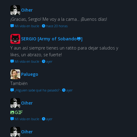
Oiher
¡Gracias, Sergio! Me voy a la cama... ¡Buenos días!
Mi vida en bucle
·
hace 20 horas
SERGIO [Army of Sobando🐸]
Y aun así siempre tienes un ratito para dejar saludos y
likes, un abrazo, se fuerte!
Mi vida en bucle
·
ayer
Paluego
También
¿Alguien sabe qué ha pasado?
·
ayer
Oiher
GIF
Mi vida en bucle
·
ayer
Oiher