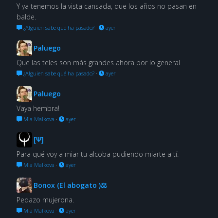
Y ya tenemos la vista cansada, que los años no pasan en
balde.
¿Alguien sabe qué ha pasado?
·
ayer
Paluego
Que las teles son más grandes ahora por lo general
¿Alguien sabe qué ha pasado?
·
ayer
Paluego
Vaya hembra!
Mia Malkova
·
ayer
[Ψ]
Para qué voy a miar tu alcoba pudiendo miarte a tí.
Mia Malkova
·
ayer
Bonox (El abogato )⚖
Pedazo mujerona.
Mia Malkova
·
ayer