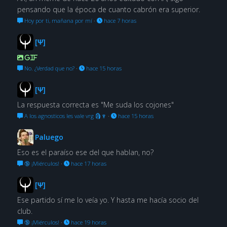
pensando que la época de cuanto cabrón era superior.
Hoy por ti, mañana por mí
·
hace 7 horas
[Ψ]
GIF
No. ¿Verdad que no?
·
hace 15 horas
[Ψ]
La respuesta correcta es "Me suda los cojones"
A los agnosticos les vale vrg 🗿🍷
·
hace 15 horas
Paluego
Eso es el paraíso ese del que hablan, no?
🔞 ¡Miérculos!
·
hace 17 horas
[Ψ]
Ese partido sí me lo veía yo. Y hasta me hacía socio del
club.
🔞 ¡Miérculos!
·
hace 19 horas