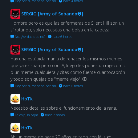
Hoy por ti, mañana por mí
·
hace 4 horas
SERGIO [Army of Sobando🐸]
Hombre pero es que las enfermeras de Silent Hill son un
sí rotundo, solo necesitas una bolsa en la cabeza
No. ¿Verdad que no?
·
hace 6 horas
SERGIO [Army of Sobando🐸]
Hay una estúpida manía de rehacer los mismos memes
que ya existian pero con IA, luego les pones un ragecomic
o un meme cualquiera y citas como fuente cuantocabrón
y todo son quejas de "meme viejo" XD
Hoy por ti, mañana por mí
·
hace 6 horas
HpTk
Necesito detalles sobre el funcionamiento de la rana.
La caja, la caja!
·
hace 7 horas
HpTk
Ah, un meme de hace 20 años editado con IA, sigo