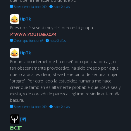
que robé ni me acuerdo dónde XD
Steve cierra la boca XD
·
hace 2 días
HpTk
Pues no sé si será muy fiel, pero está guapa.
www.youtube.com
Creen que funcione?
·
hace 2 días
HpTk
Por un lado internet me ha enseñado que cuando algo es
tan obscenamente provocativo, ha sido creado por aquel
que lo ataca, es decir, Steve tiene pinta de ser una mujer
"progre". Por otro lado la estupidez humana me hace
creer que también es altamente probable que Steve sea y
exista, y de corazón le parezca legítimo reivindicar tamaña
basura.
Steve cierra la boca XD
·
hace 2 días
[Ψ]
GIF