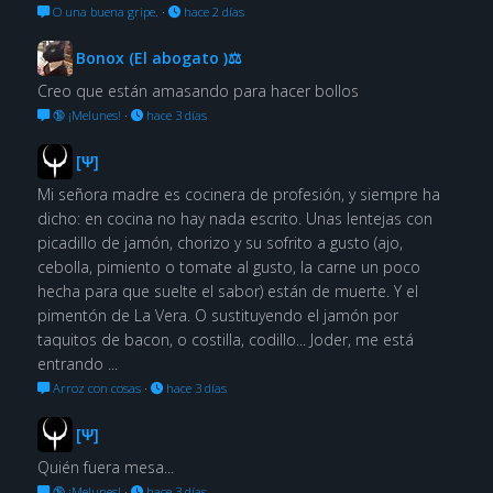
O una buena gripe.
·
hace 2 días
Bonox (El abogato )⚖
Creo que están amasando para hacer bollos
🔞 ¡Melunes!
·
hace 3 días
[Ψ]
Mi señora madre es cocinera de profesión, y siempre ha
dicho: en cocina no hay nada escrito. Unas lentejas con
picadillo de jamón, chorizo y su sofrito a gusto (ajo,
cebolla, pimiento o tomate al gusto, la carne un poco
hecha para que suelte el sabor) están de muerte. Y el
pimentón de La Vera. O sustituyendo el jamón por
taquitos de bacon, o costilla, codillo... Joder, me está
entrando ...
Arroz con cosas
·
hace 3 días
[Ψ]
Quién fuera mesa...
🔞 ¡Melunes!
·
hace 3 días