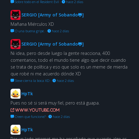
Sobre todo en el Resident Evil
·
hace 2 días
SERGIO [Army of Sobando🐸]
Mañana Miérculos XD
O una buena gripe.
·
hace 2 días
SERGIO [Army of Sobando🐸]
Ni idea, pero desde luego la gente reacciona, 400
comentarios, todo el mundo tiene algo que decir cuando
se trata de política y eso que solo es un meme de mierda
que robé ni me acuerdo dónde XD
Steve cierra la boca XD
·
hace 2 días
HpTk
Pues no sé si será muy fiel, pero está guapa.
www.youtube.com
Creen que funcione?
·
hace 2 días
HpTk
Por un lado internet me ha enseñado que cuando algo es