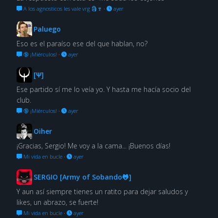
A los agnosticos les vale vrg 🗿🍷
·
ayer
Paluego
Eso es el paraíso ese del que hablan, no?
🔞 ¡Miérculos!
·
ayer
[Ψ]
Ese partido sí me lo veía yo. Y hasta me hacía socio del
club.
🔞 ¡Miérculos!
·
ayer
Oiher
¡Gracias, Sergio! Me voy a la cama... ¡Buenos días!
Mi vida en bucle
·
ayer
SERGIO [Army of Sobando🐸]
Y aun así siempre tienes un ratito para dejar saludos y
likes, un abrazo, se fuerte!
Mi vida en bucle
·
ayer