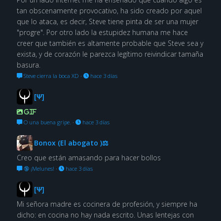
tan obscenamente provocativo, ha sido creado por aquel
que lo ataca, es decir, Steve tiene pinta de ser una mujer
"progre". Por otro lado la estupidez humana me hace
creer que también es altamente probable que Steve sea y
exista, y de corazón le parezca legítimo reivindicar tamaña
basura.
Steve cierra la boca XD
·
hace 3 días
[Ψ]
GIF
O una buena gripe.
·
hace 3 días
Bonox (El abogato )⚖
Creo que están amasando para hacer bollos
🔞 ¡Melunes!
·
hace 3 días
[Ψ]
Mi señora madre es cocinera de profesión, y siempre ha
dicho: en cocina no hay nada escrito. Unas lentejas con