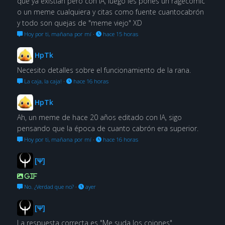
que ya existian pero con IA, luego les pones un ragecomic
o un meme cualquiera y citas como fuente cuantocabrón
y todo son quejas de "meme viejo" XD
Hoy por ti, mañana por mí
·
hace 15 horas
HpTk
Necesito detalles sobre el funcionamiento de la rana.
La caja, la caja!
·
hace 16 horas
HpTk
Ah, un meme de hace 20 años editado con IA, sigo
pensando que la época de cuanto cabrón era superior.
Hoy por ti, mañana por mí
·
hace 16 horas
[Ψ]
GIF
No. ¿Verdad que no?
·
ayer
[Ψ]
La respuesta correcta es "Me suda los cojones"