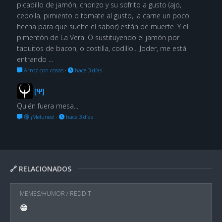
picadillo de jamón, chorizo y su sofrito a gusto (ajo,
cebolla, pimiento o tomate al gusto, la carne un poco
hecha para que suelte el sabor) están de muerte. Y el
pimentón de La Vera. O sustituyendo el jamón por
taquitos de bacon, o costilla, codillo... Joder, me está
entrando ...
Arroz con cosas
·
hace 3 días
[Ψ]
Quién fuera mesa...
🔞 ¡Melunes!
·
hace 3 días
🔗 RELACIONADOS
MEMES/HUMOR
/
REDDIT
😁