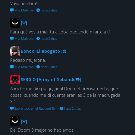
Vaya hembra!
Mia Malkova
·
hace 2 días
[Ψ]
Para qué voy a miar tu alcoba pudiendo miarte a tí.
Mia Malkova
·
hace 2 días
Bonox (El abogato )⚖
Pedazo mujerona.
Mia Malkova
·
hace 2 días
SERGIO [Army of Sobando🐸]
Anoche me dio por jugar al Doom 3 precisamente, qué
cosas, cuando me di cuenta eran las 3 de la madrugada
XD
Sobre todo en el Resident Evil
·
hace 2 días
[Ψ]
Del Doom 3 mejor no hablamos.