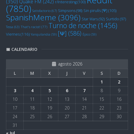
(350)
Quake FM
(242)
r/Interesting
(100)
(7850)
Sin pirulís [Ψ]
(105)
Simpsons
(98)
Satisfactorio
(67)
SpanishMeme
(3096)
Star Wars
(92)
Surtido
(97)
Turno de noche
(1456)
Tessa
(63)
That's racist!
(77)
[Ψ]
(586)
Viernes
(116)
Yanquilandia
(59)
Épico
(59)
📅 CALENDARIO
agosto 2026
L
M
X
J
V
S
D
1
2
3
4
5
6
7
8
9
10
11
12
13
14
15
16
17
18
19
20
21
22
23
24
25
26
27
28
29
30
31
« Jul