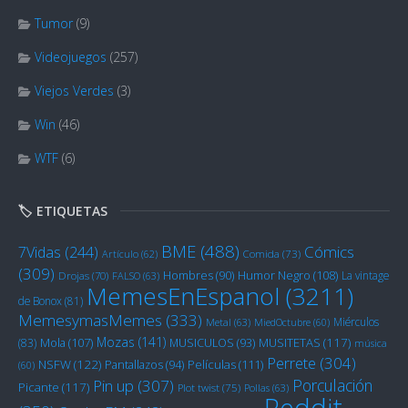
Tumor
(9)
Videojuegos
(257)
Viejos Verdes
(3)
Win
(46)
WTF
(6)
🏷️ ETIQUETAS
BME
(488)
Cómics
7Vidas
(244)
Artículo
(62)
Comida
(73)
(309)
Humor Negro
(108)
Hombres
(90)
La vintage
Drojas
(70)
FALSO
(63)
MemesEnEspanol
(3211)
de Bonox
(81)
MemesymasMemes
(333)
Miérculos
Metal
(63)
MiedOctubre
(60)
Mozas
(141)
Mola
(107)
MUSITETAS
(117)
(83)
MUSICULOS
(93)
música
Perrete
(304)
NSFW
(122)
Películas
(111)
Pantallazos
(94)
(60)
Porculación
Pin up
(307)
Picante
(117)
Plot twist
(75)
Pollas
(63)
Reddit