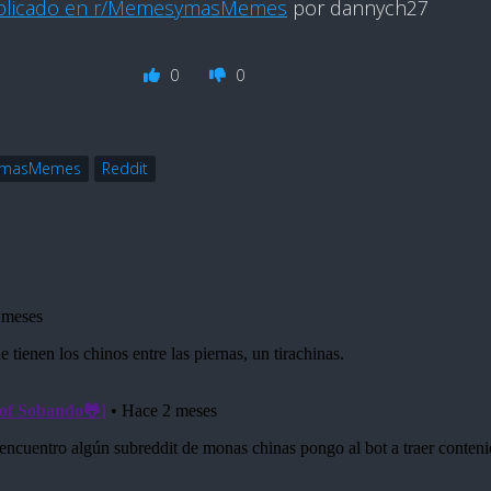
blicado en r/MemesymasMemes
por dannych27
0
0
masMemes
Reddit