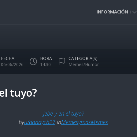
INFORMACIÓN ℹ️
PRIVACIDAD
🔒
NORMAS
DE
FECHA
HORA
CATEGORÍA(S)
USO
06/06/2026
14:30
Memes/Humor
🚸
el tuyo?
Jebe y en el tuyo?
by
u/dannych27
in
MemesymasMemes