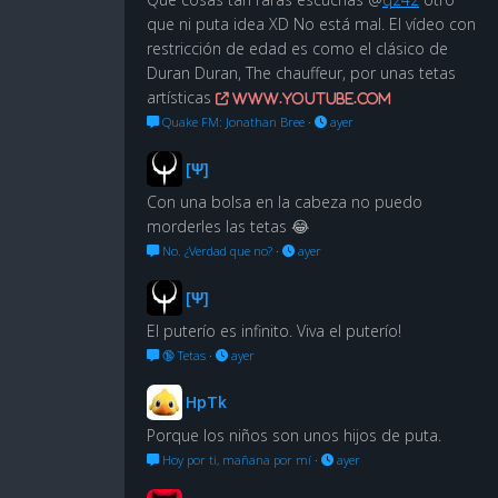
que ni puta idea XD No está mal. El vídeo con
restricción de edad es como el clásico de
Duran Duran, The chauffeur, por unas tetas
artísticas
www.youtube.com
Quake FM: Jonathan Bree
·
ayer
[Ψ]
Con una bolsa en la cabeza no puedo
morderles las tetas 😂
No. ¿Verdad que no?
·
ayer
[Ψ]
El puterío es infinito. Viva el puterío!
🔞 Tetas
·
ayer
HpTk
Porque los niños son unos hijos de puta.
Hoy por ti, mañana por mí
·
ayer