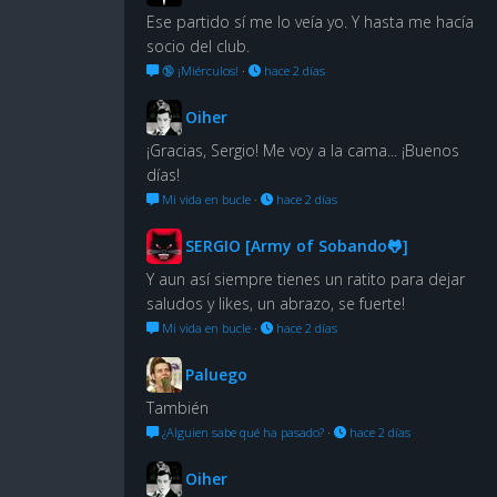
Ese partido sí me lo veía yo. Y hasta me hacía
socio del club.
🔞 ¡Miérculos!
·
hace 2 días
Oiher
¡Gracias, Sergio! Me voy a la cama... ¡Buenos
días!
Mi vida en bucle
·
hace 2 días
SERGIO [Army of Sobando🐸]
Y aun así siempre tienes un ratito para dejar
saludos y likes, un abrazo, se fuerte!
Mi vida en bucle
·
hace 2 días
Paluego
También
¿Alguien sabe qué ha pasado?
·
hace 2 días
Oiher