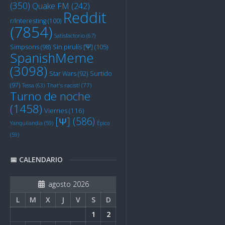
(350)
Quake FM
(242)
Reddit
r/Interesting
(100)
(7854)
Satisfactorio
(67)
Sin pirulís [Ψ]
(105)
Simpsons
(98)
SpanishMeme
(3098)
Star Wars
(92)
Surtido
(97)
Tessa
(63)
That's racist!
(77)
Turno de noche
(1458)
Viernes
(116)
[Ψ]
(586)
Yanquilandia
(59)
Épico
(59)
📅 CALENDARIO
agosto 2026
L
M
X
J
V
S
D
1
2