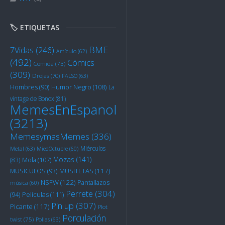
🏷️ ETIQUETAS
BME
7Vidas
(246)
Artículo
(62)
(492)
Cómics
Comida
(73)
(309)
Drojas
(70)
FALSO
(63)
Humor Negro
(108)
Hombres
(90)
La
vintage de Bonox
(81)
MemesEnEspanol
(3213)
MemesymasMemes
(336)
Miérculos
Metal
(63)
MiedOctubre
(60)
Mozas
(141)
Mola
(107)
(83)
MUSITETAS
(117)
MUSICULOS
(93)
NSFW
(122)
Pantallazos
música
(60)
Perrete
(304)
Películas
(111)
(94)
Pin up
(307)
Picante
(117)
Plot
Porculación
twist
(75)
Pollas
(63)