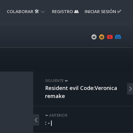
COLABORAR 🛠️
REGISTRO 👥
INICIAR SESIÓN ✅
ENVIAR
APORTE
📝
ENVIAR
REPORTE
🚧
SUGERENCIAS
SIGUIENTE ➡️
💡
Resident evil Code:Veronica
remake
⬅️ ANTERIOR
: -|