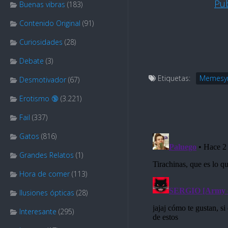
Pu
Buenas vibras
(183)
Contenido Original
(91)
Curiosidades
(28)
Debate
(3)
Etiquetas:
Memesy
Desmotivador
(67)
Erotismo 🔞
(3.221)
Fail
(337)
Gatos
(816)
Grandes Relatos
(1)
Hora de comer
(113)
Ilusiones ópticas
(28)
Interesante
(295)