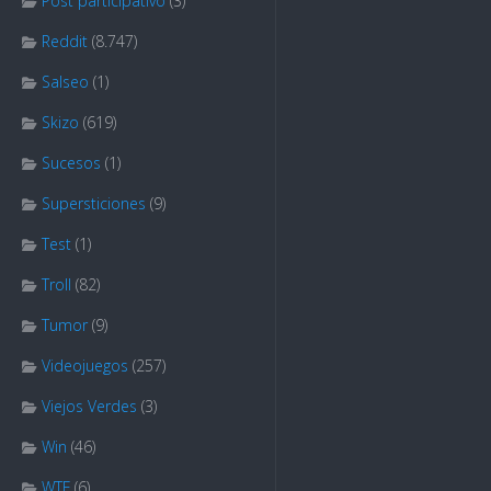
Post participativo
(3)
Reddit
(8.747)
Salseo
(1)
Skizo
(619)
Sucesos
(1)
Supersticiones
(9)
Test
(1)
Troll
(82)
Tumor
(9)
Videojuegos
(257)
Viejos Verdes
(3)
Win
(46)
WTF
(6)