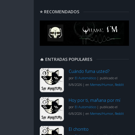
⭐ RECOMENDADOS
🔥 ENTRADAS POPULARES
Cuándo fuma usted?
por
El Automático
|
publicado el
8/8/2026
|
en
Memes/Humor
,
Reddit
Hoy por ti, mañana por mí
por
El Automático
|
publicado el
6/8/2026
|
en
Memes/Humor
,
Reddit
El chorrito