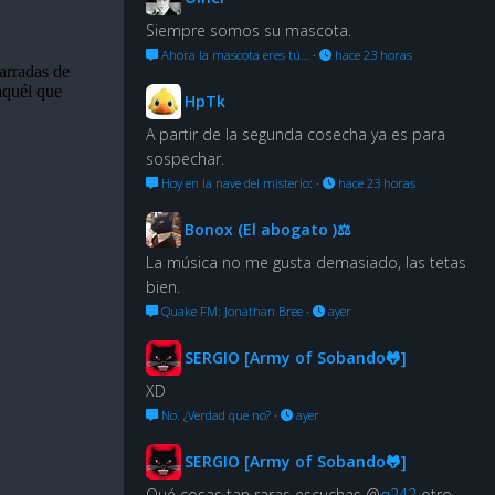
Siempre somos su mascota.
Ahora la mascota eres tú…
·
hace 23 horas
HpTk
A partir de la segunda cosecha ya es para
sospechar.
Hoy en la nave del misterio:
·
hace 23 horas
Bonox (El abogato )⚖
La música no me gusta demasiado, las tetas
bien.
Quake FM: Jonathan Bree
·
ayer
SERGIO [Army of Sobando🐸]
XD
No. ¿Verdad que no?
·
ayer
SERGIO [Army of Sobando🐸]
Qué cosas tan raras escuchas @
q242
otro