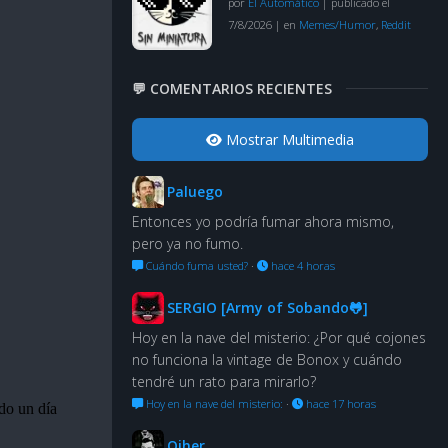
por
El Automático
|
publicado el
7/8/2026
|
en
Memes/Humor
,
Reddit
💬 COMENTARIOS RECIENTES
Mostrar Multimedia
Paluego
Entonces yo podría fumar ahora mismo,
pero ya no fumo.
Cuándo fuma usted?
·
hace 4 horas
SERGIO [Army of Sobando🐸]
Hoy en la nave del misterio: ¿Por qué cojones
no funciona la vintage de Bonox y cuándo
tendré un rato para mirarlo?
Hoy en la nave del misterio:
·
hace 17 horas
Oiher