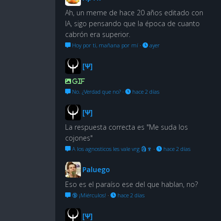
Ah, un meme de hace 20 años editado con
IA, sigo pensando que la época de cuanto
cabrón era superior.
Hoy por ti, mañana por mí
·
ayer
[Ψ]
GIF
No. ¿Verdad que no?
·
hace 2 días
[Ψ]
La respuesta correcta es "Me suda los
cojones"
A los agnosticos les vale vrg 🗿🍷
·
hace 2 días
Paluego
Eso es el paraíso ese del que hablan, no?
🔞 ¡Miérculos!
·
hace 2 días
[Ψ]