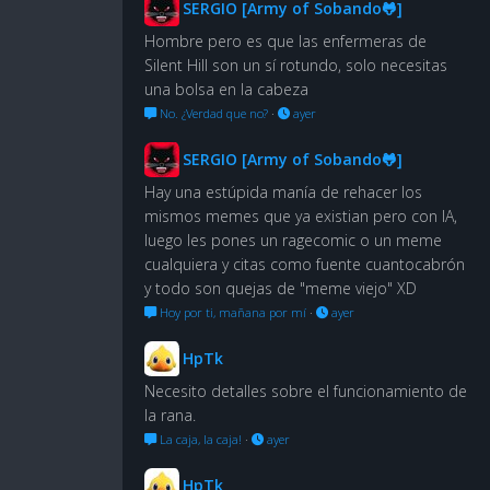
SERGIO [Army of Sobando🐸]
Hombre pero es que las enfermeras de
Silent Hill son un sí rotundo, solo necesitas
una bolsa en la cabeza
No. ¿Verdad que no?
·
ayer
SERGIO [Army of Sobando🐸]
Hay una estúpida manía de rehacer los
mismos memes que ya existian pero con IA,
luego les pones un ragecomic o un meme
cualquiera y citas como fuente cuantocabrón
y todo son quejas de "meme viejo" XD
Hoy por ti, mañana por mí
·
ayer
HpTk
Necesito detalles sobre el funcionamiento de
la rana.
La caja, la caja!
·
ayer
HpTk