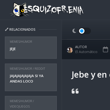
Skip
to
content
🔗 RELACIONADOS
MEMES/HUMOR
AUTOR
JEJE
El Automático
MEMES/HUMOR
/
REDDIT
Jebe y en 
JAJAJAJAJAJAJA SI YA
ANDAS LOCO
MEMES/HUMOR
/
VIDEOJUEGOS