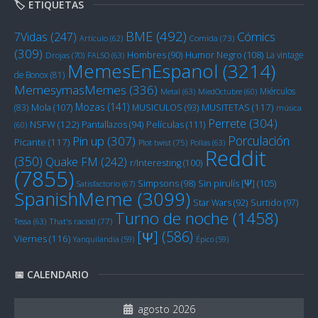
🏷️ ETIQUETAS
BME
(492)
Cómics
7Vidas
(247)
Artículo
(62)
Comida
(73)
(309)
Humor Negro
(108)
Hombres
(90)
La vintage
Drojas
(70)
FALSO
(63)
MemesEnEspanol
(3214)
de Bonox
(81)
MemesymasMemes
(336)
Miérculos
Metal
(63)
MiedOctubre
(60)
Mozas
(141)
Mola
(107)
MUSITETAS
(117)
(83)
MUSICULOS
(93)
música
Perrete
(304)
NSFW
(122)
Películas
(111)
Pantallazos
(94)
(60)
Porculación
Pin up
(307)
Picante
(117)
Plot twist
(75)
Pollas
(63)
Reddit
(350)
Quake FM
(242)
r/Interesting
(100)
(7855)
Sin pirulís [Ψ]
(105)
Simpsons
(98)
Satisfactorio
(67)
SpanishMeme
(3099)
Star Wars
(92)
Surtido
(97)
Turno de noche
(1458)
Tessa
(63)
That's racist!
(77)
[Ψ]
(586)
Viernes
(116)
Yanquilandia
(59)
Épico
(59)
📅 CALENDARIO
agosto 2026