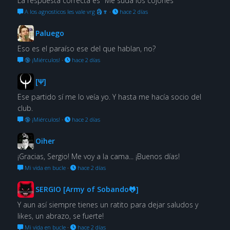
La respuesta correcta es "Me suda los cojones"
A los agnosticos les vale vrg 🗿🍷
·
hace 2 días
Paluego
Eso es el paraíso ese del que hablan, no?
🔞 ¡Miérculos!
·
hace 2 días
[Ψ]
Ese partido sí me lo veía yo. Y hasta me hacía socio del
club.
🔞 ¡Miérculos!
·
hace 2 días
Oiher
¡Gracias, Sergio! Me voy a la cama... ¡Buenos días!
Mi vida en bucle
·
hace 2 días
SERGIO [Army of Sobando🐸]
Y aun así siempre tienes un ratito para dejar saludos y
likes, un abrazo, se fuerte!
Mi vida en bucle
·
hace 2 días