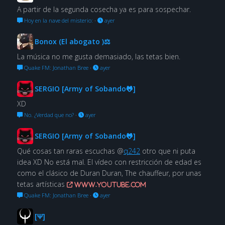
A partir de la segunda cosecha ya es para sospechar.
Hoy en la nave del misterio:
·
ayer
Bonox (El abogato )⚖
La música no me gusta demasiado, las tetas bien.
Quake FM: Jonathan Bree
·
ayer
SERGIO [Army of Sobando🐸]
XD
No. ¿Verdad que no?
·
ayer
SERGIO [Army of Sobando🐸]
Qué cosas tan raras escuchas @
q242
otro que ni puta
idea XD No está mal. El vídeo con restricción de edad es
como el clásico de Duran Duran, The chauffeur, por unas
tetas artísticas
www.youtube.com
Quake FM: Jonathan Bree
·
ayer
[Ψ]