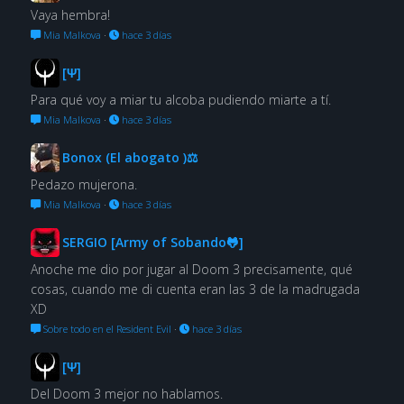
Vaya hembra!
Mia Malkova
·
hace 3 días
[Ψ]
Para qué voy a miar tu alcoba pudiendo miarte a tí.
Mia Malkova
·
hace 3 días
Bonox (El abogato )⚖
Pedazo mujerona.
Mia Malkova
·
hace 3 días
SERGIO [Army of Sobando🐸]
Anoche me dio por jugar al Doom 3 precisamente, qué
cosas, cuando me di cuenta eran las 3 de la madrugada
XD
Sobre todo en el Resident Evil
·
hace 3 días
[Ψ]
Del Doom 3 mejor no hablamos.