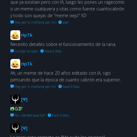
que ya existian pero con IA, luego les pones un ragecomic
o un meme cualquiera y citas como fuente cuantocabrón
y todo son quejas de "meme viejo" XD
Hoy por ti, mañana por mí
·
ayer
HpTk
Necesito detalles sobre el funcionamiento de la rana.
La caja, la caja!
·
hace 2 días
HpTk
Ah, un meme de hace 20 años editado con IA, sigo
pensando que la época de cuanto cabrón era superior.
Hoy por ti, mañana por mí
·
hace 2 días
[Ψ]
GIF
No. ¿Verdad que no?
·
hace 2 días
[Ψ]