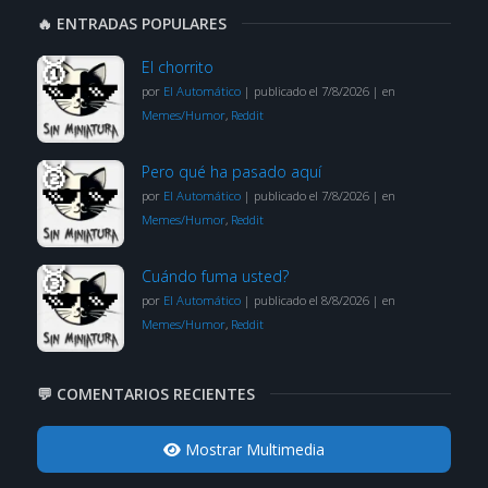
🔥 ENTRADAS POPULARES
El chorrito
por
El Automático
|
publicado el 7/8/2026
|
en
Memes/Humor
,
Reddit
Pero qué ha pasado aquí
por
El Automático
|
publicado el 7/8/2026
|
en
Memes/Humor
,
Reddit
Cuándo fuma usted?
por
El Automático
|
publicado el 8/8/2026
|
en
Memes/Humor
,
Reddit
💬 COMENTARIOS RECIENTES
Mostrar Multimedia