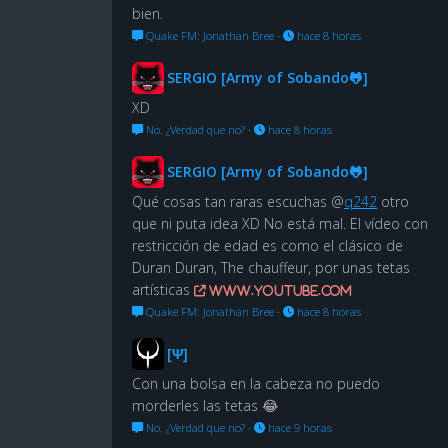
bien.
Quake FM: Jonathan Bree
·
hace 8 horas
SERGIO [Army of Sobando🐸]
XD
No. ¿Verdad que no?
·
hace 8 horas
SERGIO [Army of Sobando🐸]
Qué cosas tan raras escuchas @
q242
otro
que ni puta idea XD No está mal. El vídeo con
restricción de edad es como el clásico de
Duran Duran, The chauffeur, por unas tetas
artísticas
www.youtube.com
Quake FM: Jonathan Bree
·
hace 8 horas
[Ψ]
Con una bolsa en la cabeza no puedo
morderles las tetas 😂
No. ¿Verdad que no?
·
hace 9 horas