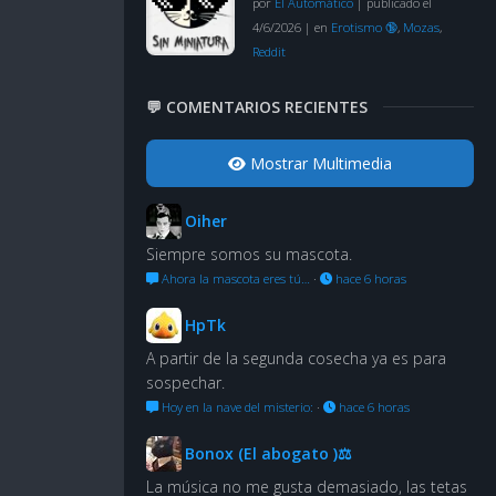
por
El Automático
|
publicado el
4/6/2026
|
en
Erotismo 🔞
,
Mozas
,
Reddit
💬 COMENTARIOS RECIENTES
Mostrar Multimedia
Oiher
Siempre somos su mascota.
Ahora la mascota eres tú…
·
hace 6 horas
HpTk
A partir de la segunda cosecha ya es para
sospechar.
Hoy en la nave del misterio:
·
hace 6 horas
Bonox (El abogato )⚖
La música no me gusta demasiado, las tetas