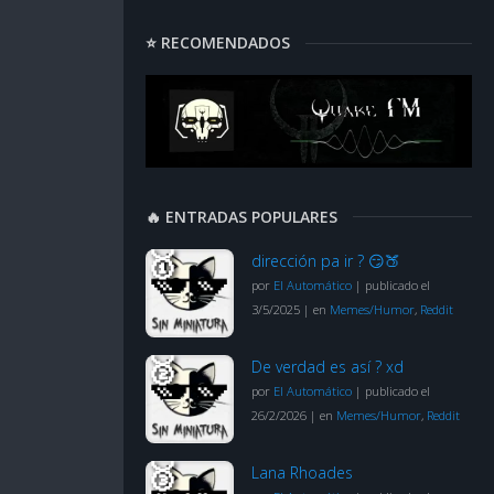
⭐ RECOMENDADOS
🔥 ENTRADAS POPULARES
dirección pa ir ? 😏🍑
por
El Automático
|
publicado el
3/5/2025
|
en
Memes/Humor
,
Reddit
De verdad es así ? xd
por
El Automático
|
publicado el
26/2/2026
|
en
Memes/Humor
,
Reddit
Lana Rhoades