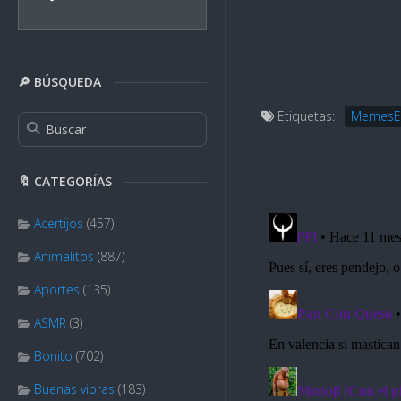
🔎 BÚSQUEDA
Etiquetas:
MemesE
🔖 CATEGORÍAS
Acertijos
(457)
Animalitos
(887)
Aportes
(135)
ASMR
(3)
Bonito
(702)
Buenas vibras
(183)