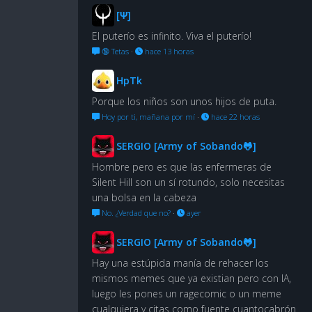
[Ψ]
El puterío es infinito. Viva el puterío!
🔞 Tetas
·
hace 13 horas
HpTk
Porque los niños son unos hijos de puta.
Hoy por ti, mañana por mí
·
hace 22 horas
SERGIO [Army of Sobando🐸]
Hombre pero es que las enfermeras de
Silent Hill son un sí rotundo, solo necesitas
una bolsa en la cabeza
No. ¿Verdad que no?
·
ayer
SERGIO [Army of Sobando🐸]
Hay una estúpida manía de rehacer los
mismos memes que ya existian pero con IA,
luego les pones un ragecomic o un meme
cualquiera y citas como fuente cuantocabrón