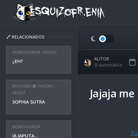
Skip
to
content
🔗 RELACIONADOS
MEMES/HUMOR
/
MOZAS
AUTOR
¿EH?
El Automático
EROTISMO 🔞
/
MOZAS
/
Jajaja me
REDDIT
SOPHIA SUTRA
MEMES/HUMOR
Pu
IA JAPUTA…