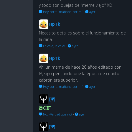
y todo son quejas de "meme viejo" XD
Hoy por ti, mañana por mí
·
ayer
HpTk
Necesito detalles sobre el funcionamiento de
la rana.
La caja, la caja!
·
ayer
HpTk
Ah, un meme de hace 20 años editado con
IA, sigo pensando que la época de cuanto
cabrón era superior.
Hoy por ti, mañana por mí
·
ayer
[Ψ]
GIF
No. ¿Verdad que no?
·
ayer
[Ψ]