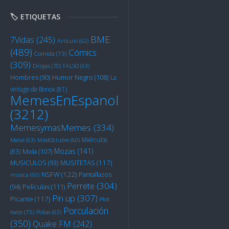
🏷️ ETIQUETAS
BME
7Vidas
(245)
Artículo
(62)
(489)
Cómics
Comida
(73)
(309)
Drojas
(70)
FALSO
(63)
Humor Negro
(108)
Hombres
(90)
La
vintage de Bonox
(81)
MemesEnEspanol
(3212)
MemesymasMemes
(334)
Miérculos
Metal
(63)
MiedOctubre
(60)
Mozas
(141)
Mola
(107)
(83)
MUSITETAS
(117)
MUSICULOS
(93)
NSFW
(122)
Pantallazos
música
(60)
Perrete
(304)
Películas
(111)
(94)
Pin up
(307)
Picante
(117)
Plot
Porculación
twist
(75)
Pollas
(63)
(350)
Quake FM
(242)