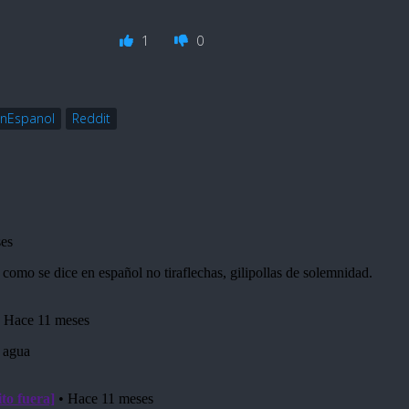
1
0
nEspanol
Reddit