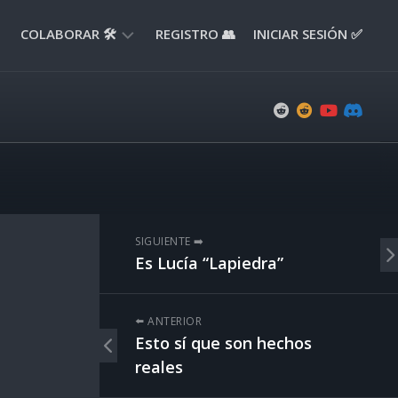
COLABORAR 🛠️
REGISTRO 👥
INICIAR SESIÓN ✅
ENVIAR
APORTE
📝
ENVIAR
REPORTE
🚧
SUGERENCIAS
SIGUIENTE ➡️
💡
Es Lucía “Lapiedra”
⬅️ ANTERIOR
Esto sí que son hechos
reales