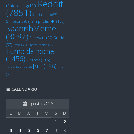
Reddit
r/Interesting
(100)
(7851)
Satisfactorio
(67)
Sin pirulís [Ψ]
(105)
Simpsons
(98)
SpanishMeme
(3097)
Star Wars
(92)
Surtido
(97)
Tessa
(63)
That's racist!
(77)
Turno de noche
(1456)
Viernes
(116)
[Ψ]
(586)
Yanquilandia
(59)
Épico
(59)
📅 CALENDARIO
agosto 2026
L
M
X
J
V
S
D
1
2
3
4
5
6
7
8
9