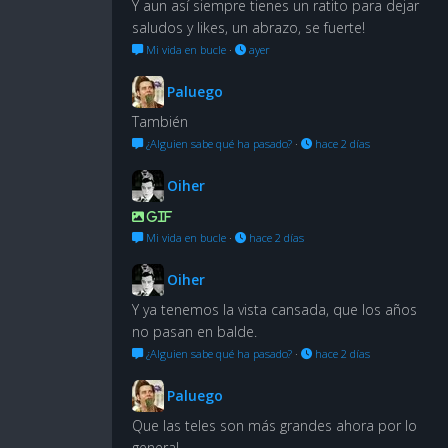
Y aun así siempre tienes un ratito para dejar
saludos y likes, un abrazo, se fuerte!
Mi vida en bucle
·
ayer
Paluego
También
¿Alguien sabe qué ha pasado?
·
hace 2 días
Oiher
GIF
Mi vida en bucle
·
hace 2 días
Oiher
Y ya tenemos la vista cansada, que los años
no pasan en balde.
¿Alguien sabe qué ha pasado?
·
hace 2 días
Paluego
Que las teles son más grandes ahora por lo
general