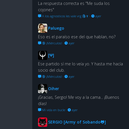
La respuesta correcta es "Me suda los
cojones"
A los agnosticos les vale vrg 🗿🍷
·
ayer
Paluego
Eso es el paraíso ese del que hablan, no?
🔞 ¡Miérculos!
·
ayer
[Ψ]
Ese partido sí me lo veía yo. Y hasta me hacía
socio del club.
🔞 ¡Miérculos!
·
ayer
Oiher
¡Gracias, Sergio! Me voy a la cama... ¡Buenos
días!
Mi vida en bucle
·
ayer
SERGIO [Army of Sobando🐸]