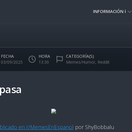
INFORMACIÓN ℹ️
PRIVACIDAD
🔒
NORMAS
DE
FECHA
HORA
CATEGORÍA(S)
USO
03/09/2025
13:30
Memes/Humor
,
Reddit
🚸
 pasa
blicado en r/MemesEnEspanol
por ShyBobbalu