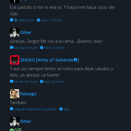
Ese partido sí me lo veía yo. Y hasta me hacía socio del
club.
🔞 ¡Miérculos!
·
hace 13 horas
Oiher
¡Gracias, Sergio! Me voy a la cama... ¡Buenos días!
Mi vida en bucle
·
hace 13 horas
SERGIO [Army of Sobando🐸]
Y aun así siempre tienes un ratito para dejar saludos y
likes, un abrazo, se fuerte!
Mi vida en bucle
·
hace 22 horas
Paluego
También
¿Alguien sabe qué ha pasado?
·
ayer
Oiher
GIF