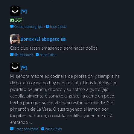
[Ψ]
GIF
O una buena gripe.
·
hace 2 días
Bonox (El abogato )⚖
Creo que están amasando para hacer bollos
🔞 ¡Melunes!
·
hace 2 días
[Ψ]
Mi señora madre es cocinera de profesión, y siempre ha
dicho: en cocina no hay nada escrito. Unas lentejas con
picadillo de jamón, chorizo y su sofrito a gusto (ajo,
cebolla, pimiento o tomate al gusto, la carne un poco
hecha para que suelte el sabor) están de muerte. Y el
pimentón de La Vera. O sustituyendo el jamón por
taquitos de bacon, o costilla, codillo... Joder, me está
entrando ...
Arroz con cosas
·
hace 2 días