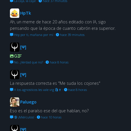
La caja, la caja!
·
hace 37 minutos
HpTk
Ah, un meme de hace 20 años editado con IA, sigo
pensando que la época de cuanto cabrón era superior.
Hoy por ti, mañana por mí
·
hace 39 minutos
[Ψ]
GIF
No. ¿Verdad que no?
·
hace 8 horas
[Ψ]
La respuesta correcta es "Me suda los cojones"
A los agnosticos les vale vrg 🗿🍷
·
hace 8 horas
Paluego
Eso es el paraíso ese del que hablan, no?
🔞 ¡Miérculos!
·
hace 10 horas
[Ψ]