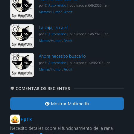
por
El Automático
|
publicado el 6/8/2026
|
en
Memes/Humor
,
Reddit
La caja, la caja!
por
El Automático
|
publicado el 5/8/2026
|
en
Memes/Humor
,
Reddit
Ahora necesito buscarlo
por
El Automático
|
publicado el 10/4/2025
|
en
Memes/Humor
,
Reddit
💬 COMENTARIOS RECIENTES
Mostrar Multimedia
HpTk
Necesito detalles sobre el funcionamiento de la rana.