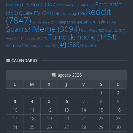
Porculación
Pin up
(307)
Picante
(117)
Plot twist
(75)
Pollas
(63)
Reddit
(350)
Quake FM
(241)
r/Interesting
(100)
(7847)
Sin pirulís [Ψ]
(105)
Simpsons
(98)
Satisfactorio
(67)
SpanishMeme
(3094)
Star Wars
(92)
Surtido
(97)
Turno de noche
(1454)
Tessa
(63)
That's racist!
(77)
[Ψ]
(585)
Viernes
(116)
Yanquilandia
(59)
Épico
(59)
📅 CALENDARIO
agosto 2026
L
M
X
J
V
S
D
1
2
3
4
5
6
7
8
9
10
11
12
13
14
15
16
17
18
19
20
21
22
23
24
25
26
27
28
29
30