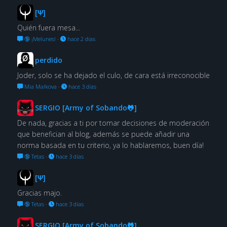
[Ψ]
Quién fuera mesa...
🔞 ¡Melunes!
·
hace 2 días
perdido
Joder, solo se ha dejado el culo, de cara está irreconocible
Mia Malkova
·
hace 3 días
SERGIO [Army of Sobando🐸]
De nada, gracias a ti por tomar decisiones de moderación
que benefician al blog, además se puede añadir una
norma basada en tu criterio, ya lo hablaremos, buen día!
🔞 Tetas
·
hace 3 días
[Ψ]
Gracias majo.
🔞 Tetas
·
hace 3 días
SERGIO [Army of Sobando🐸]