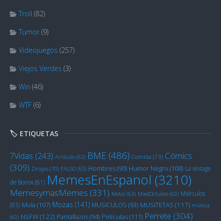
Troll
(82)
Tumor
(9)
Videojuegos
(257)
Viejos Verdes
(3)
Win
(46)
WTF
(6)
🏷️ ETIQUETAS
BME
(486)
Cómics
7Vidas
(243)
Artículo
(62)
Comida
(73)
(309)
Humor Negro
(108)
Hombres
(90)
La vintage
Drojas
(70)
FALSO
(63)
MemesEnEspanol
(3210)
de Bonox
(81)
MemesymasMemes
(331)
Miérculos
Metal
(63)
MiedOctubre
(60)
Mozas
(141)
Mola
(107)
MUSITETAS
(117)
(83)
MUSICULOS
(93)
música
Perrete
(304)
NSFW
(122)
Películas
(111)
Pantallazos
(94)
(60)