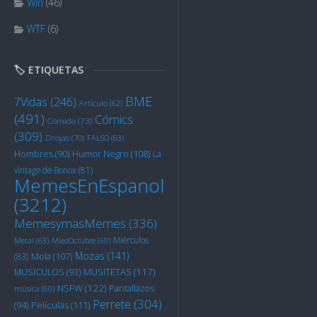
Win
(46)
WTF
(6)
🏷️ ETIQUETAS
BME
7Vidas
(246)
Artículo
(62)
(491)
Cómics
Comida
(73)
(309)
Drojas
(70)
FALSO
(63)
Humor Negro
(108)
Hombres
(90)
La
vintage de Bonox
(81)
MemesEnEspanol
(3212)
MemesymasMemes
(336)
Miérculos
Metal
(63)
MiedOctubre
(60)
Mozas
(141)
Mola
(107)
(83)
MUSITETAS
(117)
MUSICULOS
(93)
NSFW
(122)
Pantallazos
música
(60)
Perrete
(304)
Películas
(111)
(94)