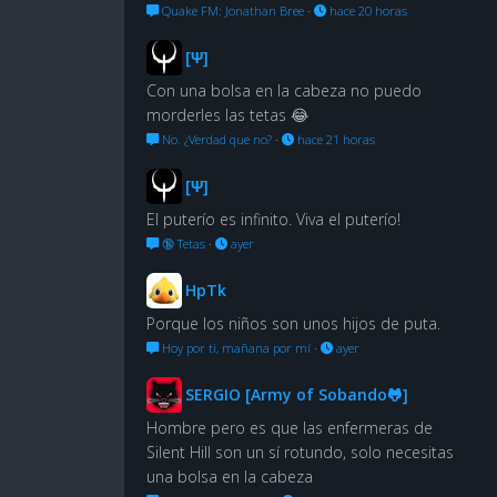
Quake FM: Jonathan Bree
·
hace 20 horas
[Ψ]
Con una bolsa en la cabeza no puedo
morderles las tetas 😂
No. ¿Verdad que no?
·
hace 21 horas
[Ψ]
El puterío es infinito. Viva el puterío!
🔞 Tetas
·
ayer
HpTk
Porque los niños son unos hijos de puta.
Hoy por ti, mañana por mí
·
ayer
SERGIO [Army of Sobando🐸]
Hombre pero es que las enfermeras de
Silent Hill son un sí rotundo, solo necesitas
una bolsa en la cabeza