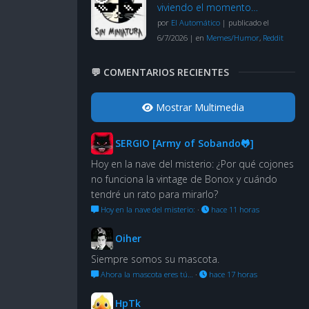
viviendo el momento…
por
El Automático
|
publicado el
6/7/2026
|
en
Memes/Humor
,
Reddit
💬 COMENTARIOS RECIENTES
Mostrar Multimedia
SERGIO [Army of Sobando🐸]
Hoy en la nave del misterio: ¿Por qué cojones
no funciona la vintage de Bonox y cuándo
tendré un rato para mirarlo?
Hoy en la nave del misterio:
·
hace 11 horas
Oiher
Siempre somos su mascota.
Ahora la mascota eres tú…
·
hace 17 horas
HpTk