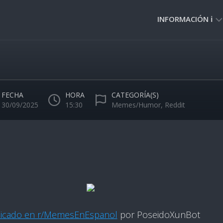
INFORMACIÓN ℹ️
PRIVACIDAD
🔒
NORMAS
DE
FECHA
HORA
CATEGORÍA(S)
USO
30/09/2025
15:30
Memes/Humor
,
Reddit
🚸
licado en r/MemesEnEspanol
por PoseidoXunBot