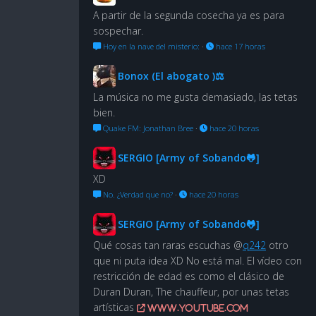
A partir de la segunda cosecha ya es para
sospechar.
Hoy en la nave del misterio:
·
hace 17 horas
Bonox (El abogato )⚖
La música no me gusta demasiado, las tetas
bien.
Quake FM: Jonathan Bree
·
hace 20 horas
SERGIO [Army of Sobando🐸]
XD
No. ¿Verdad que no?
·
hace 20 horas
SERGIO [Army of Sobando🐸]
Qué cosas tan raras escuchas @
q242
otro
que ni puta idea XD No está mal. El vídeo con
restricción de edad es como el clásico de
Duran Duran, The chauffeur, por unas tetas
artísticas
www.youtube.com