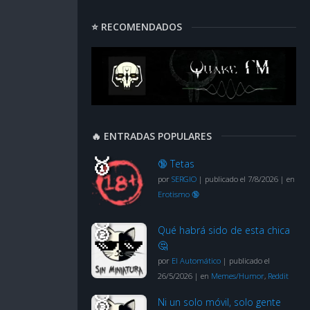
⭐ RECOMENDADOS
🔥 ENTRADAS POPULARES
🔞 Tetas
por
SERGIO
|
publicado el 7/8/2026
|
en
Erotismo 🔞
Qué habrá sido de esta chica
🤔
por
El Automático
|
publicado el
26/5/2026
|
en
Memes/Humor
,
Reddit
Ni un solo móvil, solo gente