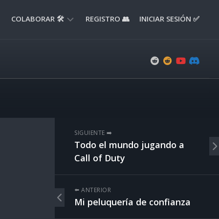
COLABORAR 🛠️
REGISTRO 👥
INICIAR SESIÓN ✅
ENVIAR
APORTE
📝
ENVIAR
REPORTE
🚧
SUGERENCIAS
SIGUIENTE ➡️
💡
Todo el mundo jugando a
Call of Duty
⬅️ ANTERIOR
Mi peluquería de confianza