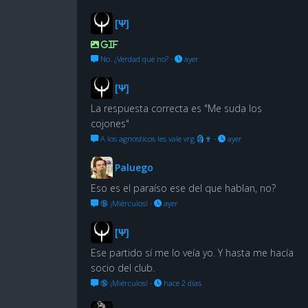
[Ψ]
GIF
No. ¿Verdad que no?
·
ayer
[Ψ]
La respuesta correcta es "Me suda los
cojones"
A los agnosticos les vale vrg 🗿🍷
·
ayer
Paluego
Eso es el paraíso ese del que hablan, no?
🔞 ¡Miérculos!
·
ayer
[Ψ]
Ese partido sí me lo veía yo. Y hasta me hacía
socio del club.
🔞 ¡Miérculos!
·
hace 2 días