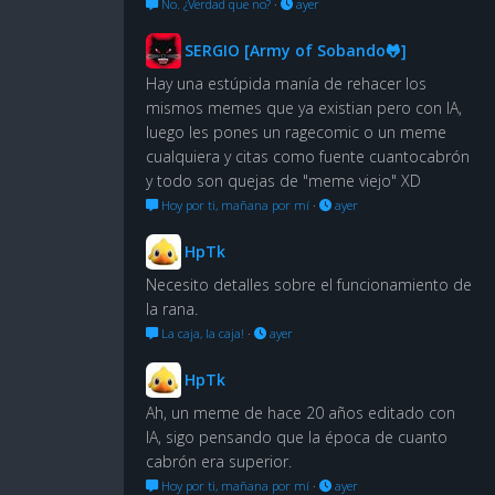
No. ¿Verdad que no?
·
ayer
SERGIO [Army of Sobando🐸]
Hay una estúpida manía de rehacer los
mismos memes que ya existian pero con IA,
luego les pones un ragecomic o un meme
cualquiera y citas como fuente cuantocabrón
y todo son quejas de "meme viejo" XD
Hoy por ti, mañana por mí
·
ayer
HpTk
Necesito detalles sobre el funcionamiento de
la rana.
La caja, la caja!
·
ayer
HpTk
Ah, un meme de hace 20 años editado con
IA, sigo pensando que la época de cuanto
cabrón era superior.
Hoy por ti, mañana por mí
·
ayer