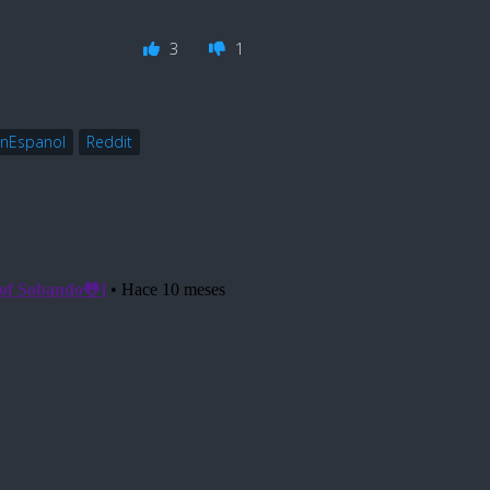
3
1
nEspanol
Reddit