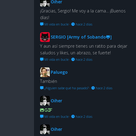
Oiher
¡Gracias, Sergio! Me voy a la cama... ¡Buenos
días!
Mi vida en bucle
·
hace 2 días
SERGIO [Army of Sobando🐸]
Y aun así siempre tienes un ratito para dejar
saludos y likes, un abrazo, se fuerte!
Mi vida en bucle
·
hace 2 días
Paluego
También
¿Alguien sabe qué ha pasado?
·
hace 2 días
Oiher
GIF
Mi vida en bucle
·
hace 2 días
Oiher