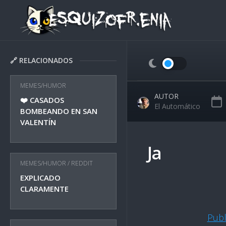
Skip
to
content
🔗 RELACIONADOS
MEMES/HUMOR
AUTOR
❤️ CASADOS
El Automático
BOMBEANDO EN SAN
VALENTÍN
Ja
MEMES/HUMOR
/
REDDIT
EXPLICADO
CLARAMENTE
Pub