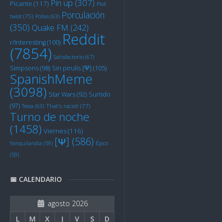
Pin up
(307)
Picante
(117)
Plot
Porculación
twist
(75)
Pollas
(63)
(350)
Quake FM
(242)
Reddit
r/Interesting
(100)
(7854)
Satisfactorio
(67)
Sin pirulís [Ψ]
(105)
Simpsons
(98)
SpanishMeme
(3098)
Star Wars
(92)
Surtido
(97)
Tessa
(63)
That's racist!
(77)
Turno de noche
(1458)
Viernes
(116)
[Ψ]
(586)
Yanquilandia
(59)
Épico
(59)
📅 CALENDARIO
agosto 2026
L
M
X
J
V
S
D