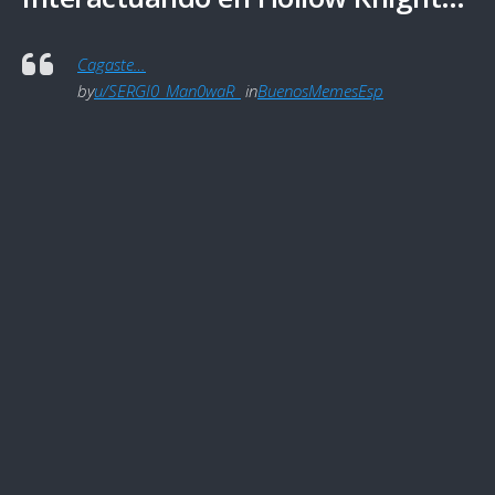
Cagaste…
by
u/SERGI0_Man0waR_
in
BuenosMemesEsp