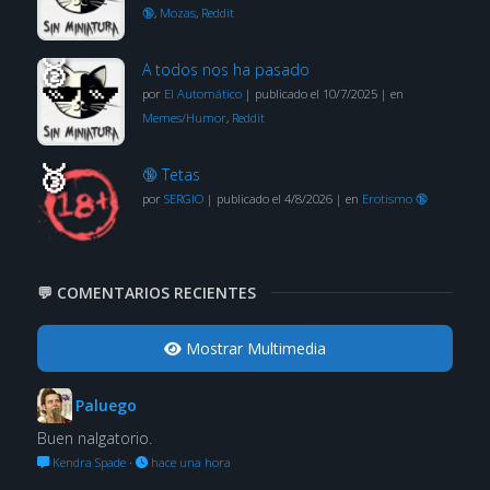
🔞
,
Mozas
,
Reddit
A todos nos ha pasado
por
El Automático
|
publicado el 10/7/2025
|
en
Memes/Humor
,
Reddit
🔞 Tetas
por
SERGIO
|
publicado el 4/8/2026
|
en
Erotismo 🔞
💬 COMENTARIOS RECIENTES
Mostrar Multimedia
Paluego
Buen nalgatorio.
Kendra Spade
·
hace una hora