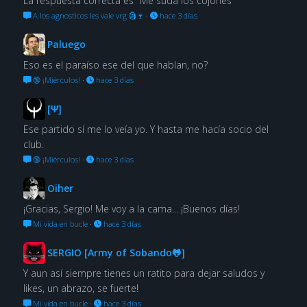
La respuesta correcta es "Me suda los cojones"
A los agnosticos les vale vrg 🗿🍷
·
hace 3 días
Paluego
Eso es el paraíso ese del que hablan, no?
🔞 ¡Miérculos!
·
hace 3 días
[Ψ]
Ese partido sí me lo veía yo. Y hasta me hacía socio del
club.
🔞 ¡Miérculos!
·
hace 3 días
Oiher
¡Gracias, Sergio! Me voy a la cama... ¡Buenos días!
Mi vida en bucle
·
hace 3 días
SERGIO [Army of Sobando🐸]
Y aun así siempre tienes un ratito para dejar saludos y
likes, un abrazo, se fuerte!
Mi vida en bucle
·
hace 3 días