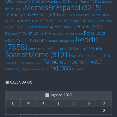
(309)
Humor Negro
(108)
Hombres
(90)
La vintage
Drojas
(70)
FALSO
(63)
MemesEnEspanol
(3215)
de Bonox
(81)
MemesymasMemes
(338)
Miérculos
Metal
(63)
MiedOctubre
(60)
Mozas
(141)
Mola
(107)
MUSITETAS
(117)
(83)
MUSICULOS
(93)
música
Perrete
(304)
NSFW
(122)
Películas
(111)
Pantallazos
(94)
(60)
Porculación
Pin up
(307)
Picante
(117)
Plot twist
(75)
Pollas
(63)
Reddit
(350)
Quake FM
(242)
r/Interesting
(100)
(7858)
Sin pirulís [Ψ]
(105)
Simpsons
(98)
Satisfactorio
(67)
SpanishMeme
(3101)
Star Wars
(92)
Surtido
(97)
Turno de noche
(1460)
Tessa
(63)
That's racist!
(77)
[Ψ]
(586)
Viernes
(116)
Yanquilandia
(59)
Épico
(59)
📅 CALENDARIO
agosto 2026
L
M
X
J
V
S
D
1
2