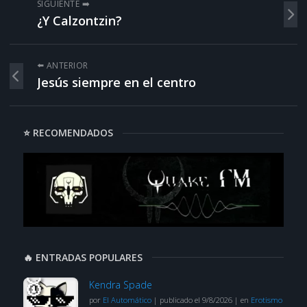
SIGUIENTE ➡️
¿Y Calzontzin?
⬅️ ANTERIOR
Jesús siempre en el centro
⭐ RECOMENDADOS
🔥 ENTRADAS POPULARES
Kendra Spade
por
El Automático
|
publicado el 9/8/2026
|
en
Erotismo