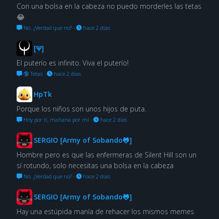
Con una bolsa en la cabeza no puedo morderles las tetas
😂
No. ¿Verdad que no?
·
hace 2 días
[Ψ]
El puterío es infinito. Viva el puterío!
🔞 Tetas
·
hace 2 días
HpTk
Porque los niños son unos hijos de puta.
Hoy por ti, mañana por mí
·
hace 2 días
SERGIO [Army of Sobando🐸]
Hombre pero es que las enfermeras de Silent Hill son un
sí rotundo, solo necesitas una bolsa en la cabeza
No. ¿Verdad que no?
·
hace 2 días
SERGIO [Army of Sobando🐸]
Hay una estúpida manía de rehacer los mismos memes