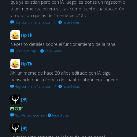
que ya existian pero con IA, luego les pones un ragecomic
o un meme cualquiera y citas como fuente cuantocabrón
y todo son quejas de "meme viejo" XD
Hoy por ti, mañana por mí
·
hace 2 días
HpTk
Necesito detalles sobre el funcionamiento de la rana.
La caja, la caja!
·
hace 2 días
HpTk
Ah, un meme de hace 20 años editado con IA, sigo
pensando que la época de cuanto cabrón era superior.
Hoy por ti, mañana por mí
·
hace 2 días
[Ψ]
GIF
No. ¿Verdad que no?
·
hace 3 días
[Ψ]