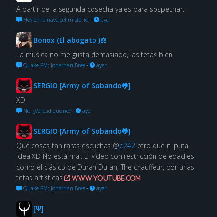
A partir de la segunda cosecha ya es para sospechar.
Hoy en la nave del misterio:
·
ayer
Bonox (El abogato )⚖
La música no me gusta demasiado, las tetas bien.
Quake FM: Jonathan Bree
·
ayer
SERGIO [Army of Sobando🐸]
XD
No. ¿Verdad que no?
·
ayer
SERGIO [Army of Sobando🐸]
Qué cosas tan raras escuchas @
q242
otro que ni puta
idea XD No está mal. El vídeo con restricción de edad es
como el clásico de Duran Duran, The chauffeur, por unas
tetas artísticas
www.youtube.com
Quake FM: Jonathan Bree
·
ayer
[Ψ]