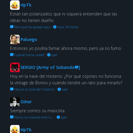
HpTk
Están tan polarizados que ni siquiera entienden que las
ideas no tienen dueño.
Pero qué ha pasado aquí
·
hace 18 horas
Paluego
Entonces yo podría fumar ahora mismo, pero ya no fumo.
Cuándo fuma usted?
·
ayer
SERGIO [Army of Sobando🐸]
Hoy en la nave del misterio: ¿Por qué cojones no funciona
la vintage de Bonox y cuándo tendré un rato para mirarlo?
Hoy en la nave del misterio:
·
ayer
Oiher
Siempre somos su mascota.
Ahora la mascota eres tú…
·
ayer
HpTk