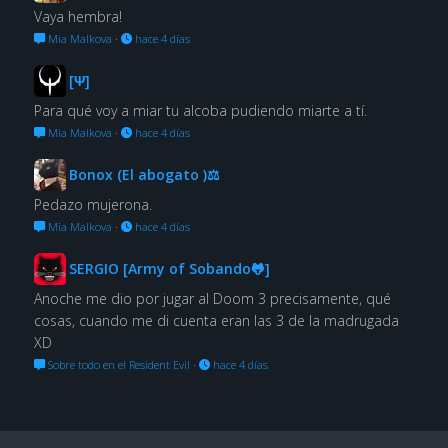
Vaya hembra!
Mia Malkova
·
hace 4 días
[Ψ]
Para qué voy a miar tu alcoba pudiendo miarte a tí.
Mia Malkova
·
hace 4 días
Bonox (El abogato )⚖
Pedazo mujerona.
Mia Malkova
·
hace 4 días
SERGIO [Army of Sobando🐸]
Anoche me dio por jugar al Doom 3 precisamente, qué
cosas, cuando me di cuenta eran las 3 de la madrugada
XD
Sobre todo en el Resident Evil
·
hace 4 días