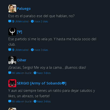
Paluego
Eso es el paraíso ese del que hablan, no?
🔞 ¡Miérculos!
·
hace 2 días
[Ψ]
Ese partido sí me lo veía yo. Y hasta me hacía socio del
club.
🔞 ¡Miérculos!
·
hace 3 días
Oiher
¡Gracias, Sergio! Me voy a la cama... ¡Buenos días!
Mi vida en bucle
·
hace 3 días
SERGIO [Army of Sobando🐸]
Y aun así siempre tienes un ratito para dejar saludos y
likes, un abrazo, se fuerte!
Mi vida en bucle
·
hace 3 días