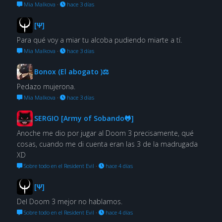
Mia Malkova
·
hace 3 días
[Ψ]
Para qué voy a miar tu alcoba pudiendo miarte a tí.
Mia Malkova
·
hace 3 días
Bonox (El abogato )⚖
Pedazo mujerona.
Mia Malkova
·
hace 3 días
SERGIO [Army of Sobando🐸]
Anoche me dio por jugar al Doom 3 precisamente, qué
cosas, cuando me di cuenta eran las 3 de la madrugada
XD
Sobre todo en el Resident Evil
·
hace 4 días
[Ψ]
Del Doom 3 mejor no hablamos.
Sobre todo en el Resident Evil
·
hace 4 días