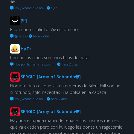
😂
No. ¿Verdad que no?
·
ayer
[Ψ]
El puterío es infinito. Viva el puterío!
🔞 Tetas
·
hace 2 días
HpTk
Porque los niños son unos hijos de puta.
Hoy por ti, mañana por mí
·
hace 2 días
SERGIO [Army of Sobando🐸]
Hombre pero es que las enfermeras de Silent Hill son un
sí rotundo, solo necesitas una bolsa en la cabeza
No. ¿Verdad que no?
·
hace 2 días
SERGIO [Army of Sobando🐸]
Hay una estúpida manía de rehacer los mismos memes
que ya existian pero con IA, luego les pones un ragecomic
o un meme cualquiera y citas como fuente cuantocabrón