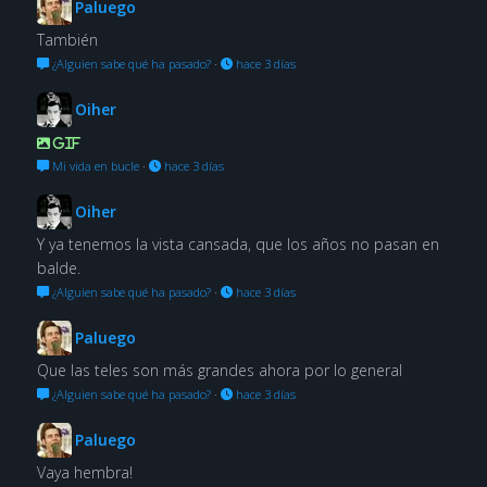
Paluego
También
¿Alguien sabe qué ha pasado?
·
hace 3 días
Oiher
GIF
Mi vida en bucle
·
hace 3 días
Oiher
Y ya tenemos la vista cansada, que los años no pasan en
balde.
¿Alguien sabe qué ha pasado?
·
hace 3 días
Paluego
Que las teles son más grandes ahora por lo general
¿Alguien sabe qué ha pasado?
·
hace 3 días
Paluego
Vaya hembra!