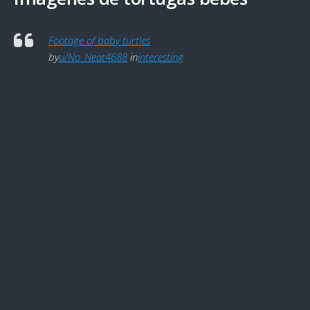
Footage of baby turtles
by
u/No_Neat4688
in
interesting