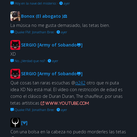
Hoy en la nave del misterio:
·
ayer
Bonox (El abogato )⚖
La música no me gusta demasiado, las tetas bien.
Quake FM: Jonathan Bree
·
ayer
SERGIO [Army of Sobando🐸]
XD
No. ¿Verdad que no?
·
ayer
SERGIO [Army of Sobando🐸]
Qué cosas tan raras escuchas @
q242
otro que ni puta
idea XD No está mal. El vídeo con restricción de edad es
como el clásico de Duran Duran, The chauffeur, por unas
tetas artísticas
www.youtube.com
Quake FM: Jonathan Bree
·
ayer
[Ψ]
Con una bolsa en la cabeza no puedo morderles las tetas