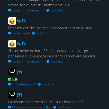
y todo son quejas de "meme viejo" XD
Hoy por ti, mañana por mí
·
hace 2 días
HpTk
Necesito detalles sobre el funcionamiento de la rana.
La caja, la caja!
·
hace 2 días
HpTk
Ah, un meme de hace 20 años editado con IA, sigo
pensando que la época de cuanto cabrón era superior.
Hoy por ti, mañana por mí
·
hace 2 días
[Ψ]
GIF
No. ¿Verdad que no?
·
hace 2 días
[Ψ]
La respuesta correcta es "Me suda los cojones"
A los agnosticos les vale vrg 🗿🍷
·
hace 2 días