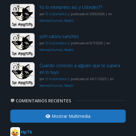
Yo lo interpreto así, y Ustedes??
por
El Automático
|
publicado el 29/6/2026
|
en
Memes/Humor
,
Reddit
yoh! satoru sanchez
por
El Automático
|
publicado el 8/7/2026
|
en
Memes/Humor
,
Reddit
Cuando conoces a alguien que te supera
en lo tuyo
por
El Automático
|
publicado el 24/11/2025
|
en
Memes/Humor
,
Reddit
💬 COMENTARIOS RECIENTES
Mostrar Multimedia
HpTk