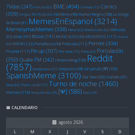
BME
(494)
Cómics
7Vidas
(247)
Artículo
(62)
Comida
(73)
(309)
Humor Negro
(108)
Hombres
(90)
La vintage
Drojas
(70)
FALSO
(63)
MemesEnEspanol
(3214)
de Bonox
(81)
MemesymasMemes
(338)
Miérculos
Metal
(63)
MiedOctubre
(60)
Mozas
(141)
Mola
(107)
MUSITETAS
(117)
(83)
MUSICULOS
(93)
música
Perrete
(304)
NSFW
(122)
Películas
(111)
Pantallazos
(94)
(60)
Porculación
Pin up
(307)
Picante
(117)
Plot twist
(75)
Pollas
(63)
Reddit
(350)
Quake FM
(242)
r/Interesting
(100)
(7857)
Sin pirulís [Ψ]
(105)
Simpsons
(98)
Satisfactorio
(67)
SpanishMeme
(3100)
Star Wars
(92)
Surtido
(97)
Turno de noche
(1460)
Tessa
(63)
That's racist!
(77)
[Ψ]
(586)
Viernes
(116)
Yanquilandia
(59)
Épico
(59)
📅 CALENDARIO
agosto 2026
L
M
X
J
V
S
D