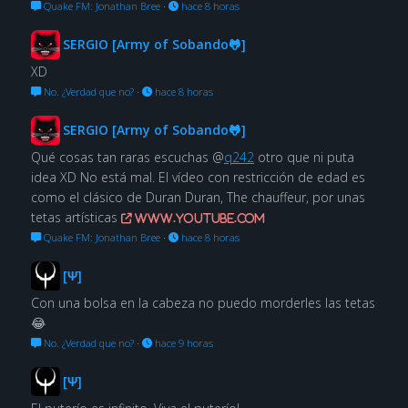
Quake FM: Jonathan Bree
·
hace 8 horas
SERGIO [Army of Sobando🐸]
XD
No. ¿Verdad que no?
·
hace 8 horas
SERGIO [Army of Sobando🐸]
Qué cosas tan raras escuchas @
q242
otro que ni puta
idea XD No está mal. El vídeo con restricción de edad es
como el clásico de Duran Duran, The chauffeur, por unas
tetas artísticas
www.youtube.com
Quake FM: Jonathan Bree
·
hace 8 horas
[Ψ]
Con una bolsa en la cabeza no puedo morderles las tetas
😂
No. ¿Verdad que no?
·
hace 9 horas
[Ψ]