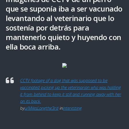
que se suponía iba a ser vacunado
levantando al veterinario que lo
sostenía por detrás para
mantenerlo quieto y huyendo con
ella boca arriba.
CCTV footage of a dog that was supposed to be
vaccinated picking up the veterinarian who was holding
it from behind to keep it still and running away with her
on its back.
by
u/MilesLongthe3rd
in
interesting