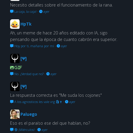
Necesito detalles sobre el funcionamiento de la rana.
La caja, la caja!
·
ayer
HpTk
Ah, un meme de hace 20 años editado con IA, sigo
pensando que la época de cuanto cabrón era superior.
Hoy por ti, mañana por mí
·
ayer
[Ψ]
GIF
No. ¿Verdad que no?
·
ayer
[Ψ]
La respuesta correcta es "Me suda los cojones"
A los agnosticos les vale vrg 🗿🍷
·
ayer
Paluego
Eso es el paraíso ese del que hablan, no?
🔞 ¡Miérculos!
·
ayer