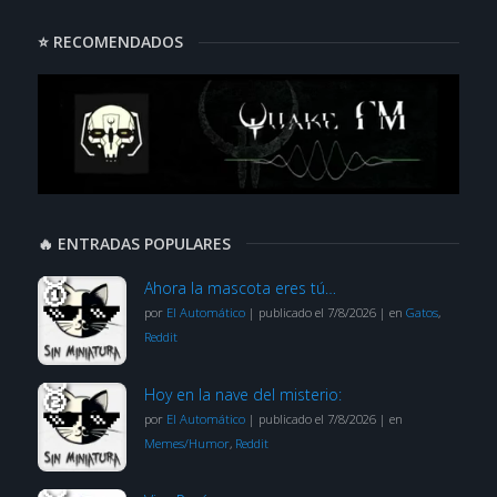
⭐ RECOMENDADOS
🔥 ENTRADAS POPULARES
Ahora la mascota eres tú…
por
El Automático
|
publicado el 7/8/2026
|
en
Gatos
,
Reddit
Hoy en la nave del misterio:
por
El Automático
|
publicado el 7/8/2026
|
en
Memes/Humor
,
Reddit