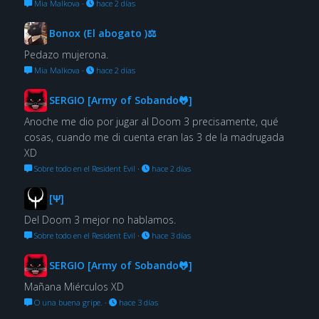
Mia Malkova
·
hace 2 días
Bonox (El abogato )⚖
Pedazo mujerona.
Mia Malkova
·
hace 2 días
SERGIO [Army of Sobando🐸]
Anoche me dio por jugar al Doom 3 precisamente, qué
cosas, cuando me di cuenta eran las 3 de la madrugada
XD
Sobre todo en el Resident Evil
·
hace 2 días
[Ψ]
Del Doom 3 mejor no hablamos.
Sobre todo en el Resident Evil
·
hace 3 días
SERGIO [Army of Sobando🐸]
Mañana Miérculos XD
O una buena gripe.
·
hace 3 días