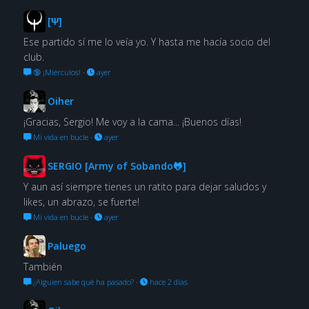
[Ψ]
Ese partido sí me lo veía yo. Y hasta me hacía socio del
club.
🔞 ¡Miérculos!
·
ayer
Oiher
¡Gracias, Sergio! Me voy a la cama... ¡Buenos días!
Mi vida en bucle
·
ayer
SERGIO [Army of Sobando🐸]
Y aun así siempre tienes un ratito para dejar saludos y
likes, un abrazo, se fuerte!
Mi vida en bucle
·
ayer
Paluego
También
¿Alguien sabe qué ha pasado?
·
hace 2 días