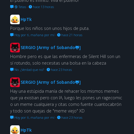
El puterío es infinito. Viva el puterío!
🔞 Tetas
·
hace 13 horas
HpTk
Porque los niños son unos hijos de puta.
Hoy por ti, mañana por mí
·
hace 21 horas
SERGIO [Army of Sobando🐸]
Hombre pero es que las enfermeras de Silent Hill son un
sí rotundo, solo necesitas una bolsa en la cabeza
No. ¿Verdad que no?
·
hace 23 horas
SERGIO [Army of Sobando🐸]
Hay una estúpida manía de rehacer los mismos memes
que ya existian pero con IA, luego les pones un ragecomic
o un meme cualquiera y citas como fuente cuantocabrón
y todo son quejas de "meme viejo" XD
Hoy por ti, mañana por mí
·
hace 23 horas
HpTk