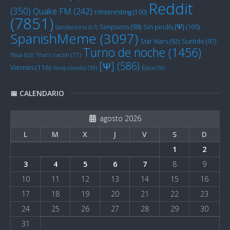
Reddit
(350)
Quake FM
(242)
r/Interesting
(100)
(7851)
Sin pirulís [Ψ]
(105)
Simpsons
(98)
Satisfactorio
(67)
SpanishMeme
(3097)
Star Wars
(92)
Surtido
(97)
Turno de noche
(1456)
Tessa
(63)
That's racist!
(77)
[Ψ]
(586)
Viernes
(116)
Yanquilandia
(59)
Épico
(59)
📅 CALENDARIO
agosto 2026
L
M
X
J
V
S
D
1
2
3
4
5
6
7
8
9
10
11
12
13
14
15
16
17
18
19
20
21
22
23
24
25
26
27
28
29
30
31