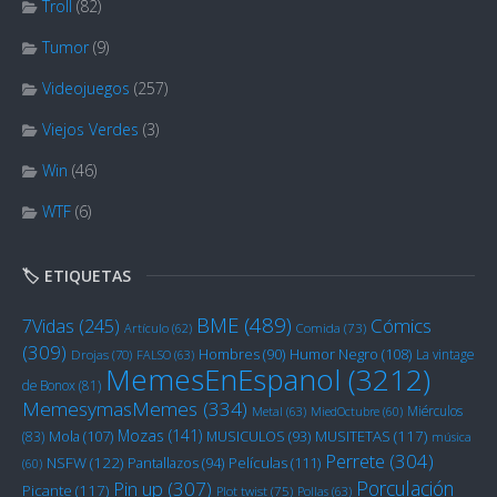
Troll
(82)
Tumor
(9)
Videojuegos
(257)
Viejos Verdes
(3)
Win
(46)
WTF
(6)
🏷️ ETIQUETAS
BME
(489)
Cómics
7Vidas
(245)
Artículo
(62)
Comida
(73)
(309)
Humor Negro
(108)
Hombres
(90)
La vintage
Drojas
(70)
FALSO
(63)
MemesEnEspanol
(3212)
de Bonox
(81)
MemesymasMemes
(334)
Miérculos
Metal
(63)
MiedOctubre
(60)
Mozas
(141)
Mola
(107)
MUSITETAS
(117)
(83)
MUSICULOS
(93)
música
Perrete
(304)
NSFW
(122)
Películas
(111)
Pantallazos
(94)
(60)
Porculación
Pin up
(307)
Picante
(117)
Plot twist
(75)
Pollas
(63)