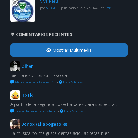
Viva Perú
por
SERGIO
|
publicado el 22/12/2024
|
en
Perú
💬 COMENTARIOS RECIENTES
Mostrar Multimedia
Oiher
Siempre somos su mascota.
Ahora la mascota eres tú…
·
hace 5 horas
HpTk
A partir de la segunda cosecha ya es para sospechar.
Hoy en la nave del misterio:
·
hace 5 horas
Bonox (El abogato )⚖
La música no me gusta demasiado, las tetas bien.