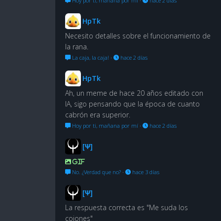
Hoy por ti, mañana por mí
·
hace 2 días
HpTk
Necesito detalles sobre el funcionamiento de
la rana.
La caja, la caja!
·
hace 2 días
HpTk
Ah, un meme de hace 20 años editado con
IA, sigo pensando que la época de cuanto
cabrón era superior.
Hoy por ti, mañana por mí
·
hace 2 días
[Ψ]
GIF
No. ¿Verdad que no?
·
hace 3 días
[Ψ]
La respuesta correcta es "Me suda los
cojones"