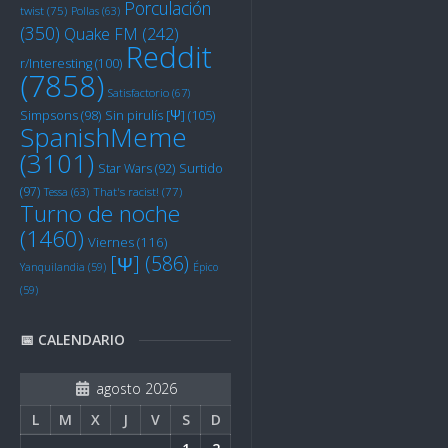
Porculación
twist
(75)
Pollas
(63)
(350)
Quake FM
(242)
Reddit
r/Interesting
(100)
(7858)
Satisfactorio
(67)
Sin pirulís [Ψ]
(105)
Simpsons
(98)
SpanishMeme
(3101)
Star Wars
(92)
Surtido
(97)
Tessa
(63)
That's racist!
(77)
Turno de noche
(1460)
Viernes
(116)
[Ψ]
(586)
Yanquilandia
(59)
Épico
(59)
📅 CALENDARIO
agosto 2026
L
M
X
J
V
S
D