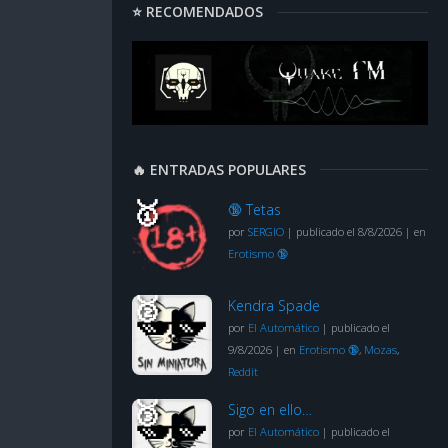
⭐ RECOMENDADOS
🔥 ENTRADAS POPULARES
🔞 Tetas
por
SERGIO
|
publicado el 8/8/2026
|
en
Erotismo 🔞
Kendra Spade
por
El Automático
|
publicado el
9/8/2026
|
en
Erotismo 🔞
,
Mozas
,
Reddit
Sigo en ello…
por
El Automático
|
publicado el