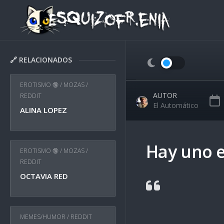
Skip
to
content
🔗 RELACIONADOS
EROTISMO 🔞
/
MOZAS
/
AUTOR
REDDIT
El Automático
ALINA LOPEZ
Hay uno e
EROTISMO 🔞
/
MOZAS
/
REDDIT
OCTAVIA RED
MEMES/HUMOR
/
REDDIT