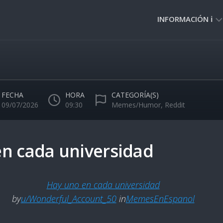
INFORMACIÓN ℹ️
PRIVACIDAD
🔒
NORMAS
DE
FECHA
HORA
CATEGORÍA(S)
USO
09/07/2026
09:30
Memes/Humor
,
Reddit
🚸
n cada universidad
Hay uno en cada universidad
by
u/Wonderful_Account_50
in
MemesEnEspanol