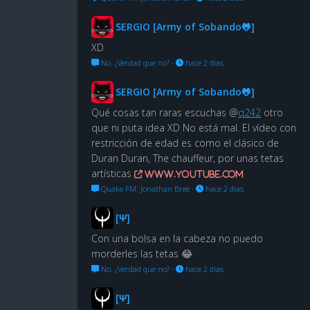
SERGIO [Army of Sobando🐸]
XD
No. ¿Verdad que no?
·
hace 2 días
SERGIO [Army of Sobando🐸]
Qué cosas tan raras escuchas @
q242
otro
que ni puta idea XD No está mal. El vídeo con
restricción de edad es como el clásico de
Duran Duran, The chauffeur, por unas tetas
artísticas
www.youtube.com
Quake FM: Jonathan Bree
·
hace 2 días
[Ψ]
Con una bolsa en la cabeza no puedo
morderles las tetas 😂
No. ¿Verdad que no?
·
hace 2 días
[Ψ]