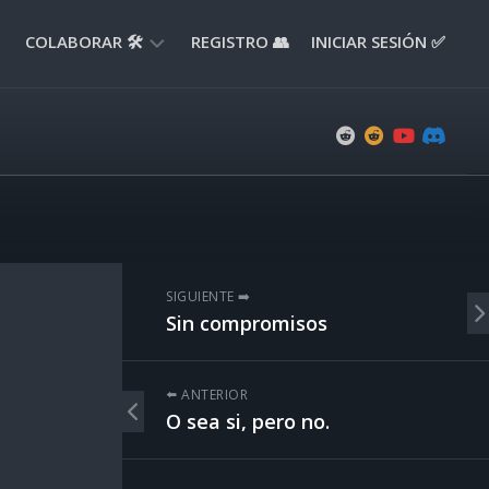
COLABORAR 🛠️
REGISTRO 👥
INICIAR SESIÓN ✅
ENVIAR
APORTE
📝
ENVIAR
REPORTE
🚧
SUGERENCIAS
SIGUIENTE ➡️
💡
Sin compromisos
⬅️ ANTERIOR
O sea si, pero no.