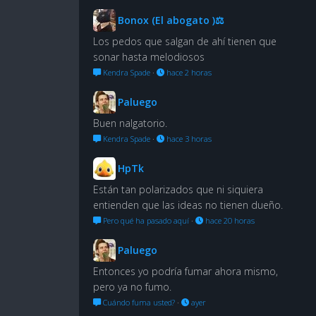
Bonox (El abogato )⚖
Los pedos que salgan de ahí tienen que
sonar hasta melodiosos
Kendra Spade
·
hace 2 horas
Paluego
Buen nalgatorio.
Kendra Spade
·
hace 3 horas
HpTk
Están tan polarizados que ni siquiera
entienden que las ideas no tienen dueño.
Pero qué ha pasado aquí
·
hace 20 horas
Paluego
Entonces yo podría fumar ahora mismo,
pero ya no fumo.
Cuándo fuma usted?
·
ayer