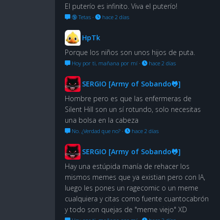
El puterío es infinito. Viva el puterío!
🔞 Tetas
·
hace 2 días
HpTk
Porque los niños son unos hijos de puta.
Hoy por ti, mañana por mí
·
hace 2 días
SERGIO [Army of Sobando🐸]
Hombre pero es que las enfermeras de
Silent Hill son un sí rotundo, solo necesitas
una bolsa en la cabeza
No. ¿Verdad que no?
·
hace 2 días
SERGIO [Army of Sobando🐸]
Hay una estúpida manía de rehacer los
mismos memes que ya existian pero con IA,
luego les pones un ragecomic o un meme
cualquiera y citas como fuente cuantocabrón
y todo son quejas de "meme viejo" XD