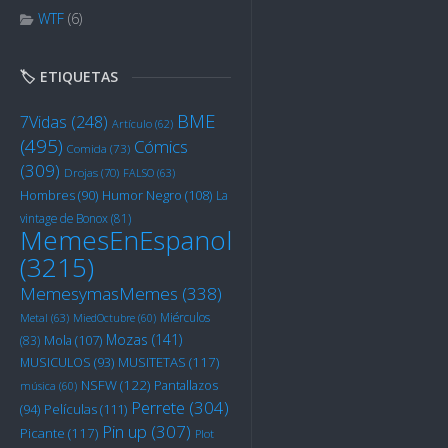
WTF
(6)
🏷️ ETIQUETAS
BME
7Vidas
(248)
Artículo
(62)
(495)
Cómics
Comida
(73)
(309)
Drojas
(70)
FALSO
(63)
Humor Negro
(108)
Hombres
(90)
La
vintage de Bonox
(81)
MemesEnEspanol
(3215)
MemesymasMemes
(338)
Miérculos
Metal
(63)
MiedOctubre
(60)
Mozas
(141)
Mola
(107)
(83)
MUSITETAS
(117)
MUSICULOS
(93)
NSFW
(122)
Pantallazos
música
(60)
Perrete
(304)
Películas
(111)
(94)
Pin up
(307)
Picante
(117)
Plot