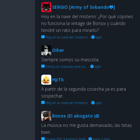
SERGIO [Army of Sobando🐸]
Hoy en la nave del misterio: ¿Por qué cojones
no funciona la vintage de Bonox y cuándo
tendré un rato para mirarlo?
Hoy en la nave del misterio:
·
ayer
Oiher
Siempre somos su mascota.
Ahora la mascota eres tú…
·
ayer
HpTk
A partir de la segunda cosecha ya es para
sospechar.
Hoy en la nave del misterio:
·
ayer
Bonox (El abogato )⚖
La música no me gusta demasiado, las tetas
bien.
Quake FM: Jonathan Bree
·
hace 2 días