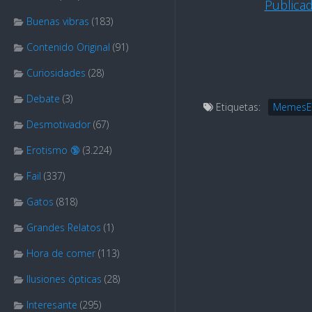
Publica
Buenas vibras
(183)
Contenido Original
(91)
Curiosidades
(28)
Debate
(3)
Etiquetas:
MemesE
Desmotivador
(67)
Erotismo 🔞
(3.224)
Fail
(337)
Gatos
(818)
Grandes Relatos
(1)
Hora de comer
(113)
Ilusiones ópticas
(28)
Interesante
(295)