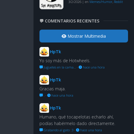
3/2/2026
|
en
Memes/Humor
,
Reddit
💬 COMENTARIOS RECIENTES
Mostrar Multimedia
HpTk
Yo soy más de Hotwheels.
Juguetes en la cama…
·
hace una hora
HpTk
Gracias maja.
.
·
hace una hora
HpTk
Humano, qué tocapelotas echarlo ahí,
podías habérmelo dado directamente.
Grabando al gato :3
·
hace una hora