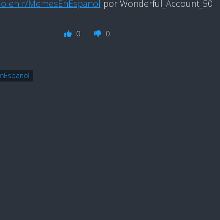
do en r/MemesEnEspanol
por Wonderful_Account_50
0
0
nEspanol