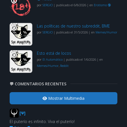
por
SERGIO
|
publicado el 6/8/2026
|
en
Erotismo 🔞
Las políticas de nuestro subreddit, BME
por
SERGIO
|
publicado el 31/5/2026
|
en
Memes/Humor
Esto está de locos
por
El Automático
|
publicado el 1/6/2026
|
en
Memes/Humor
,
Reddit
💬 COMENTARIOS RECIENTES
Mostrar Multimedia
[Ψ]
El puterío es infinito. Viva el puterío!