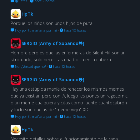
🔞 Tetas
·
hace 2 horas
HpTk
Porque los niños son unos hijos de puta.
Hoy por ti, mañana por mí
·
hace 10 horas
SERGIO [Army of Sobando🐸]
Hombre pero es que las enfermeras de Silent Hill son un
sí rotundo, solo necesitas una bolsa en la cabeza
No. ¿Verdad que no?
·
hace 12 horas
SERGIO [Army of Sobando🐸]
Hay una estúpida manía de rehacer los mismos memes
que ya existian pero con IA, luego les pones un ragecomic
o un meme cualquiera y citas como fuente cuantocabrón
y todo son quejas de "meme viejo" XD
Hoy por ti, mañana por mí
·
hace 12 horas
HpTk
Necesito detalles sobre el funcionamiento de la rana.