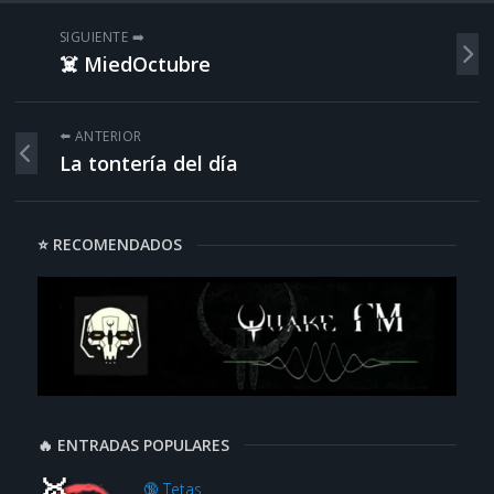
SIGUIENTE ➡️
☠️ MiedOctubre
⬅️ ANTERIOR
La tontería del día
⭐ RECOMENDADOS
🔥 ENTRADAS POPULARES
🔞 Tetas