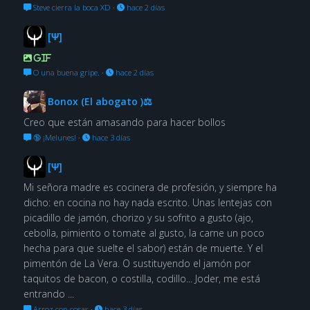
Steve cierra la boca XD
·
hace 2 días
[Ψ]
GIF
O una buena gripe.
·
hace 2 días
Bonox (El abogato )⚖
Creo que están amasando para hacer bollos
🔞 ¡Melunes!
·
hace 3 días
[Ψ]
Mi señora madre es cocinera de profesión, y siempre ha
dicho: en cocina no hay nada escrito. Unas lentejas con
picadillo de jamón, chorizo y su sofrito a gusto (ajo,
cebolla, pimiento o tomate al gusto, la carne un poco
hecha para que suelte el sabor) están de muerte. Y el
pimentón de La Vera. O sustituyendo el jamón por
taquitos de bacon, o costilla, codillo... Joder, me está
entrando ...
Arroz con cosas
·
hace 3 días