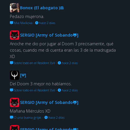
Bonox (El abogato )⚖
Pedazo mujerona.
Mia Malkova
·
hace 2 días
SERGIO [Army of Sobando🐸]
Anoche me dio por jugar al Doom 3 precisamente, qué
cosas, cuando me di cuenta eran las 3 de la madrugada
XD
Sobre todo en el Resident Evil
·
hace 2 días
[Ψ]
Del Doom 3 mejor no hablamos.
Sobre todo en el Resident Evil
·
hace 2 días
SERGIO [Army of Sobando🐸]
Mañana Miérculos XD
O una buena gripe.
·
hace 2 días
SERGIO [Army of Sobando🐸]