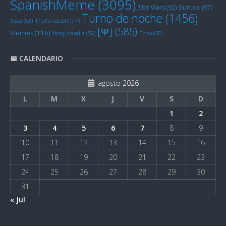
SpanishMeme
(3095)
Star Wars
(92)
Surtido
(97)
Turno de noche
(1456)
Tessa
(63)
That's racist!
(77)
[Ψ]
(585)
Viernes
(116)
Yanquilandia
(59)
Épico
(59)
📅 CALENDARIO
agosto 2026
L
M
X
J
V
S
D
1
2
3
4
5
6
7
8
9
10
11
12
13
14
15
16
17
18
19
20
21
22
23
24
25
26
27
28
29
30
31
« Jul