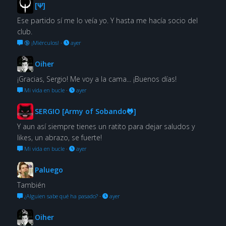
[Ψ]
Ese partido sí me lo veía yo. Y hasta me hacía socio del
club.
🔞 ¡Miérculos!
·
ayer
Oiher
¡Gracias, Sergio! Me voy a la cama... ¡Buenos días!
Mi vida en bucle
·
ayer
SERGIO [Army of Sobando🐸]
Y aun así siempre tienes un ratito para dejar saludos y
likes, un abrazo, se fuerte!
Mi vida en bucle
·
ayer
Paluego
También
¿Alguien sabe qué ha pasado?
·
ayer
Oiher