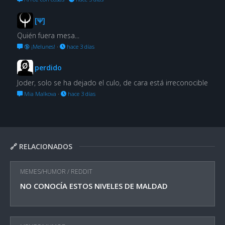
[Ψ]
Quién fuera mesa...
🔞 ¡Melunes!
·
hace 3 días
perdido
Joder, solo se ha dejado el culo, de cara está irreconocible
Mia Malkova
·
hace 3 días
🔗 RELACIONADOS
MEMES/HUMOR
/
REDDIT
NO CONOCÍA ESTOS NIVELES DE MALDAD