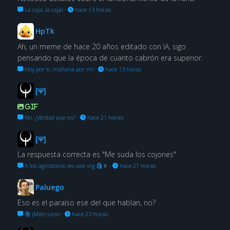
La caja, la caja!
·
hace 13 horas
HpTk
Ah, un meme de hace 20 años editado con IA, sigo
pensando que la época de cuanto cabrón era superior.
Hoy por ti, mañana por mí
·
hace 13 horas
[Ψ]
GIF
No. ¿Verdad que no?
·
hace 21 horas
[Ψ]
La respuesta correcta es "Me suda los cojones"
A los agnosticos les vale vrg 🗿🍷
·
hace 21 horas
Paluego
Eso es el paraíso ese del que hablan, no?
🔞 ¡Miérculos!
·
hace 23 horas