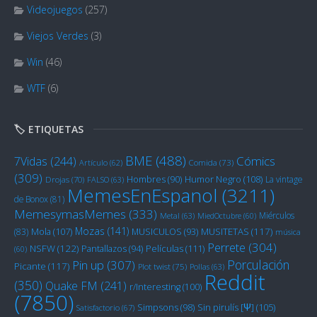
Videojuegos
(257)
Viejos Verdes
(3)
Win
(46)
WTF
(6)
🏷️ ETIQUETAS
BME
(488)
Cómics
7Vidas
(244)
Artículo
(62)
Comida
(73)
(309)
Humor Negro
(108)
Hombres
(90)
La vintage
Drojas
(70)
FALSO
(63)
MemesEnEspanol
(3211)
de Bonox
(81)
MemesymasMemes
(333)
Miérculos
Metal
(63)
MiedOctubre
(60)
Mozas
(141)
Mola
(107)
MUSITETAS
(117)
(83)
MUSICULOS
(93)
música
Perrete
(304)
NSFW
(122)
Películas
(111)
Pantallazos
(94)
(60)
Porculación
Pin up
(307)
Picante
(117)
Plot twist
(75)
Pollas
(63)
Reddit
(350)
Quake FM
(241)
r/Interesting
(100)
(7850)
Sin pirulís [Ψ]
(105)
Simpsons
(98)
Satisfactorio
(67)