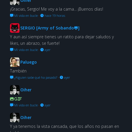
Oiher
¡Gracias, Sergio! Me voy a la cama... ¡Buenos días!
Mi vida en bucle
·
hace 19 horas
SERGIO [Army of Sobando🐸]
Y aun así siempre tienes un ratito para dejar saludos y
likes, un abrazo, se fuerte!
Mi vida en bucle
·
ayer
Paluego
También
¿Alguien sabe qué ha pasado?
·
ayer
Oiher
GIF
Mi vida en bucle
·
ayer
Oiher
Y ya tenemos la vista cansada, que los años no pasan en