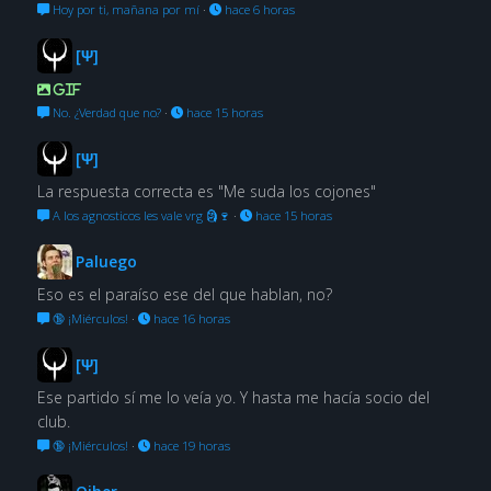
Hoy por ti, mañana por mí
·
hace 6 horas
[Ψ]
GIF
No. ¿Verdad que no?
·
hace 15 horas
[Ψ]
La respuesta correcta es "Me suda los cojones"
A los agnosticos les vale vrg 🗿🍷
·
hace 15 horas
Paluego
Eso es el paraíso ese del que hablan, no?
🔞 ¡Miérculos!
·
hace 16 horas
[Ψ]
Ese partido sí me lo veía yo. Y hasta me hacía socio del
club.
🔞 ¡Miérculos!
·
hace 19 horas