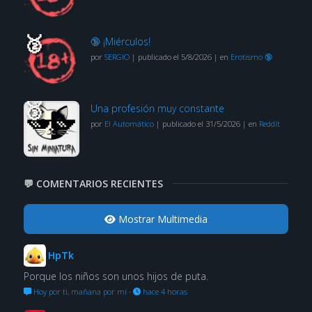
🔞 ¡Miérculos!
por
SERGIO
|
publicado el 5/8/2026
|
en
Erotismo 🔞
Una profesión muy constante
por
El Automático
|
publicado el 31/5/2026
|
en
Reddit
💬 COMENTARIOS RECIENTES
Mostrar Multimedia
HpTk
Porque los niños son unos hijos de puta.
Hoy por ti, mañana por mí
·
hace 4 horas