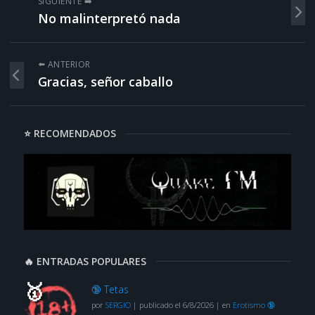
SIGUIENTE ➡️
No malinterpretó nada
⬅️ ANTERIOR
Gracias, señor caballo
⭐ RECOMENDADOS
🔥 ENTRADAS POPULARES
🔞 Tetas
por
SERGIO
|
publicado el 6/8/2026
|
en
Erotismo 🔞