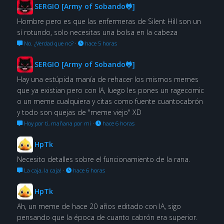
SERGIO [Army of Sobando🐸]
Hombre pero es que las enfermeras de Silent Hill son un
sí rotundo, solo necesitas una bolsa en la cabeza
No. ¿Verdad que no?
·
hace 5 horas
SERGIO [Army of Sobando🐸]
Hay una estúpida manía de rehacer los mismos memes
que ya existian pero con IA, luego les pones un ragecomic
o un meme cualquiera y citas como fuente cuantocabrón
y todo son quejas de "meme viejo" XD
Hoy por ti, mañana por mí
·
hace 6 horas
HpTk
Necesito detalles sobre el funcionamiento de la rana.
La caja, la caja!
·
hace 6 horas
HpTk
Ah, un meme de hace 20 años editado con IA, sigo
pensando que la época de cuanto cabrón era superior.