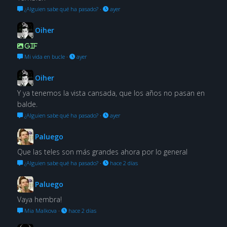
¿Alguien sabe qué ha pasado?
·
ayer
Oiher
GIF
Mi vida en bucle
·
ayer
Oiher
Y ya tenemos la vista cansada, que los años no pasan en
balde.
¿Alguien sabe qué ha pasado?
·
ayer
Paluego
Que las teles son más grandes ahora por lo general
¿Alguien sabe qué ha pasado?
·
hace 2 días
Paluego
Vaya hembra!
Mia Malkova
·
hace 2 días