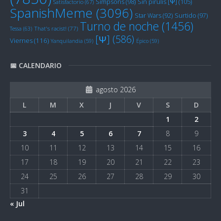
Sin pirulís [Ψ]
(105)
Simpsons
(98)
Satisfactorio
(67)
SpanishMeme
(3096)
Star Wars
(92)
Surtido
(97)
Turno de noche
(1456)
Tessa
(63)
That's racist!
(77)
[Ψ]
(586)
Viernes
(116)
Yanquilandia
(59)
Épico
(59)
📅 CALENDARIO
agosto 2026
L
M
X
J
V
S
D
1
2
3
4
5
6
7
8
9
10
11
12
13
14
15
16
17
18
19
20
21
22
23
24
25
26
27
28
29
30
31
« Jul