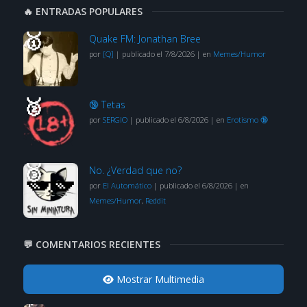
🔥 ENTRADAS POPULARES
Quake FM: Jonathan Bree
por
[Q]
|
publicado el 7/8/2026
|
en
Memes/Humor
🔞 Tetas
por
SERGIO
|
publicado el 6/8/2026
|
en
Erotismo 🔞
No. ¿Verdad que no?
por
El Automático
|
publicado el 6/8/2026
|
en
Memes/Humor
,
Reddit
💬 COMENTARIOS RECIENTES
Mostrar Multimedia