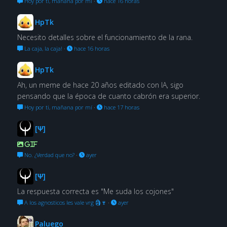
Hoy por ti, mañana por mí
·
hace 16 horas
HpTk
Necesito detalles sobre el funcionamiento de la rana.
La caja, la caja!
·
hace 16 horas
HpTk
Ah, un meme de hace 20 años editado con IA, sigo
pensando que la época de cuanto cabrón era superior.
Hoy por ti, mañana por mí
·
hace 17 horas
[Ψ]
GIF
No. ¿Verdad que no?
·
ayer
[Ψ]
La respuesta correcta es "Me suda los cojones"
A los agnosticos les vale vrg 🗿🍷
·
ayer
Paluego