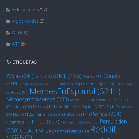
Videojuegos
(257)
Viejos Verdes
(3)
Win
(46)
WTF
(6)
🏷️ ETIQUETAS
BME
(488)
Cómics
7Vidas
(244)
Artículo
(62)
Comida
(73)
(309)
Humor Negro
(108)
Hombres
(90)
La vintage
Drojas
(70)
FALSO
(63)
MemesEnEspanol
(3211)
de Bonox
(81)
MemesymasMemes
(333)
Miérculos
Metal
(63)
MiedOctubre
(60)
Mozas
(141)
Mola
(107)
MUSITETAS
(117)
(83)
MUSICULOS
(93)
música
Perrete
(304)
NSFW
(122)
Películas
(111)
Pantallazos
(94)
(60)
Porculación
Pin up
(307)
Picante
(117)
Plot twist
(75)
Pollas
(63)
Reddit
(350)
Quake FM
(242)
r/Interesting
(100)
(7850)