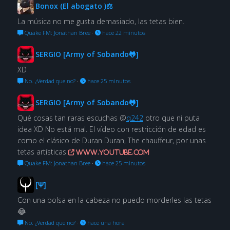
Bonox (El abogato )⚖
La música no me gusta demasiado, las tetas bien.
Quake FM: Jonathan Bree
·
hace 22 minutos
SERGIO [Army of Sobando🐸]
XD
No. ¿Verdad que no?
·
hace 25 minutos
SERGIO [Army of Sobando🐸]
Qué cosas tan raras escuchas @
q242
otro que ni puta
idea XD No está mal. El vídeo con restricción de edad es
como el clásico de Duran Duran, The chauffeur, por unas
tetas artísticas
www.youtube.com
Quake FM: Jonathan Bree
·
hace 25 minutos
[Ψ]
Con una bolsa en la cabeza no puedo morderles las tetas
😂
No. ¿Verdad que no?
·
hace una hora