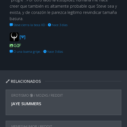
creer que también es altamente probable que Steve sea y
exista, y de corazón le parezca legítimo reivindicar tamaña
basura.
Steve cierra la boca XD
·
hace 3 días
[Ψ]
GIF
O una buena gripe.
·
hace 3 días
🔗 RELACIONADOS
EROTISMO 🔞
/
MOZAS
/
REDDIT
JAYE SUMMERS
MEMES/HUMOR
/
REDDIT