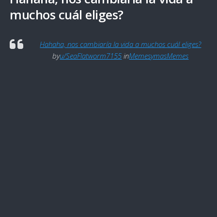
muchos cuál eliges?
Hahaha, nos cambiaría la vida a muchos cuál eliges?
by
u/SeaFlatworm7155
in
MemesymasMemes