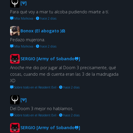
[Ψ]
Para qué voy a miar tu alcoba pudiendo miarte a tí.
Mia Malkova
·
hace 2 días
Bonox (El abogato )⚖
Pedazo mujerona.
Mia Malkova
·
hace 2 días
SERGIO [Army of Sobando🐸]
Anoche me dio por jugar al Doom 3 precisamente, qué
cosas, cuando me di cuenta eran las 3 de la madrugada
XD
Sobre todo en el Resident Evil
·
hace 2 días
[Ψ]
Del Doom 3 mejor no hablamos.
Sobre todo en el Resident Evil
·
hace 2 días
SERGIO [Army of Sobando🐸]