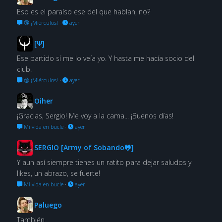
Eso es el paraíso ese del que hablan, no?
🔞 ¡Miérculos!
·
ayer
[Ψ]
Ese partido sí me lo veía yo. Y hasta me hacía socio del
club.
🔞 ¡Miérculos!
·
ayer
Oiher
¡Gracias, Sergio! Me voy a la cama... ¡Buenos días!
Mi vida en bucle
·
ayer
SERGIO [Army of Sobando🐸]
Y aun así siempre tienes un ratito para dejar saludos y
likes, un abrazo, se fuerte!
Mi vida en bucle
·
ayer
Paluego
También