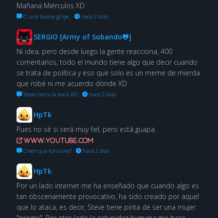
Mañana Miérculos XD
O una buena gripe.
·
hace 2 días
SERGIO [Army of Sobando🐸]
Ni idea, pero desde luego la gente reacciona, 400
comentarios, todo el mundo tiene algo que decir cuando
se trata de política y eso que solo es un meme de mierda
que robé ni me acuerdo dónde XD
Steve cierra la boca XD
·
hace 2 días
HpTk
Pues no sé si será muy fiel, pero está guapa.
www.youtube.com
Creen que funcione?
·
hace 2 días
HpTk
Por un lado internet me ha enseñado que cuando algo es
tan obscenamente provocativo, ha sido creado por aquel
que lo ataca, es decir, Steve tiene pinta de ser una mujer
"progre". Por otro lado la estupidez humana me hace