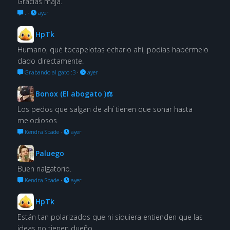
Gracias maja.
.
·
ayer
HpTk
Humano, qué tocapelotas echarlo ahí, podías habérmelo
dado directamente.
Grabando al gato :3
·
ayer
Bonox (El abogato )⚖
Los pedos que salgan de ahí tienen que sonar hasta
melodiosos
Kendra Spade
·
ayer
Paluego
Buen nalgatorio.
Kendra Spade
·
ayer
HpTk
Están tan polarizados que ni siquiera entienden que las
ideas no tienen dueño.