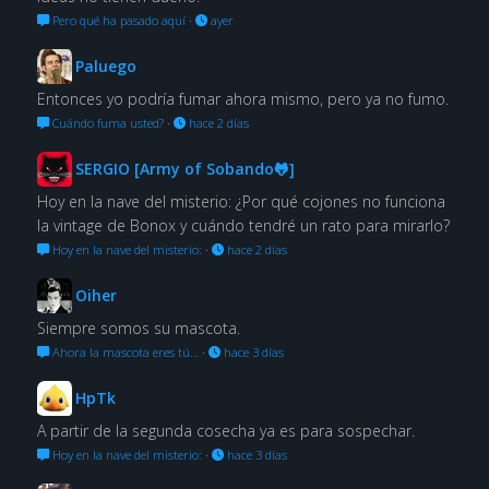
Pero qué ha pasado aquí
·
ayer
Paluego
Entonces yo podría fumar ahora mismo, pero ya no fumo.
Cuándo fuma usted?
·
hace 2 días
SERGIO [Army of Sobando🐸]
Hoy en la nave del misterio: ¿Por qué cojones no funciona
la vintage de Bonox y cuándo tendré un rato para mirarlo?
Hoy en la nave del misterio:
·
hace 2 días
Oiher
Siempre somos su mascota.
Ahora la mascota eres tú…
·
hace 3 días
HpTk
A partir de la segunda cosecha ya es para sospechar.
Hoy en la nave del misterio:
·
hace 3 días