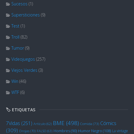
Sucesos
(1)
Supersticiones
(9)
Test
(1)
Troll
(82)
Tumor
(9)
Videojuegos
(257)
Viejos Verdes
(3)
Win
(46)
WTF
(6)
🏷️ ETIQUETAS
BME
(498)
Cómics
7Vidas
(251)
Artículo
(62)
Comida
(73)
(309)
Humor Negro
(108)
Hombres
(90)
La vintage
Drojas
(70)
FALSO
(63)