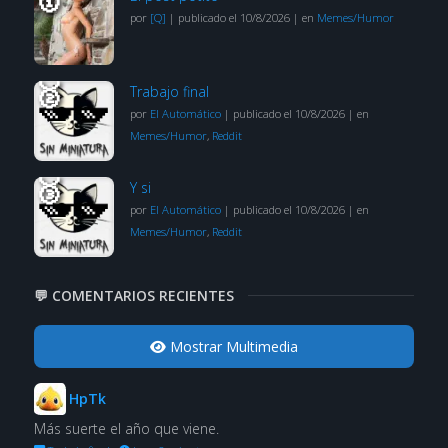
por
[Q]
|
publicado el 10/8/2026
|
en
Memes/Humor
Trabajo final
por
El Automático
|
publicado el 10/8/2026
|
en
Memes/Humor
,
Reddit
Y si
por
El Automático
|
publicado el 10/8/2026
|
en
Memes/Humor
,
Reddit
💬 COMENTARIOS RECIENTES
Mostrar Multimedia
HpTk
Más suerte el año que viene.