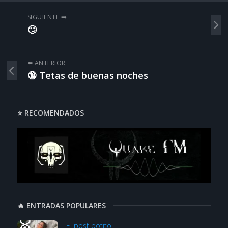
SIGUIENTE ➡️
🙄
⬅️ ANTERIOR
🔞 Tetas de buenas noches
⭐ RECOMENDADOS
🔥 ENTRADAS POPULARES
El post potito