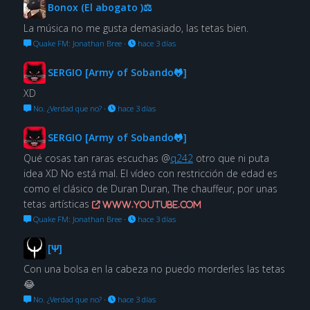
Bonox (El abogato )⚖
La música no me gusta demasiado, las tetas bien.
Quake FM: Jonathan Bree
·
hace 3 días
SERGIO [Army of Sobando🐸]
XD
No. ¿Verdad que no?
·
hace 3 días
SERGIO [Army of Sobando🐸]
Qué cosas tan raras escuchas @
q242
otro que ni puta
idea XD No está mal. El vídeo con restricción de edad es
como el clásico de Duran Duran, The chauffeur, por unas
tetas artísticas
www.youtube.com
Quake FM: Jonathan Bree
·
hace 3 días
[Ψ]
Con una bolsa en la cabeza no puedo morderles las tetas
😂
No. ¿Verdad que no?
·
hace 3 días