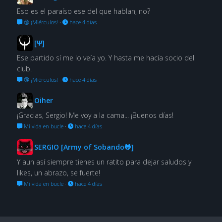
Eso es el paraíso ese del que hablan, no?
🔞 ¡Miérculos!
·
hace 4 días
[Ψ]
Ese partido sí me lo veía yo. Y hasta me hacía socio del
club.
🔞 ¡Miérculos!
·
hace 4 días
Oiher
¡Gracias, Sergio! Me voy a la cama... ¡Buenos días!
Mi vida en bucle
·
hace 4 días
SERGIO [Army of Sobando🐸]
Y aun así siempre tienes un ratito para dejar saludos y
likes, un abrazo, se fuerte!
Mi vida en bucle
·
hace 4 días