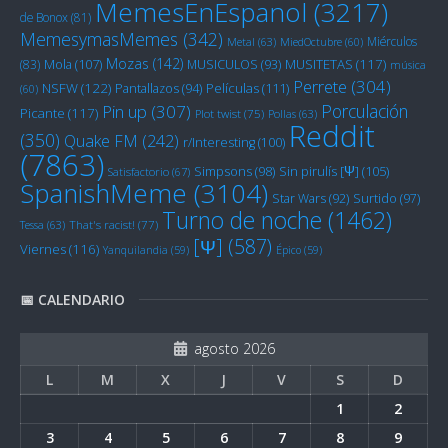
MemesEnEspanol
(3217)
de Bonox
(81)
MemesymasMemes
(342)
Miérculos
Metal
(63)
MiedOctubre
(60)
Mozas
(142)
Mola
(107)
MUSITETAS
(117)
(83)
MUSICULOS
(93)
música
Perrete
(304)
NSFW
(122)
Películas
(111)
Pantallazos
(94)
(60)
Porculación
Pin up
(307)
Picante
(117)
Plot twist
(75)
Pollas
(63)
Reddit
(350)
Quake FM
(242)
r/Interesting
(100)
(7863)
Sin pirulís [Ψ]
(105)
Simpsons
(98)
Satisfactorio
(67)
SpanishMeme
(3104)
Star Wars
(92)
Surtido
(97)
Turno de noche
(1462)
Tessa
(63)
That's racist!
(77)
[Ψ]
(587)
Viernes
(116)
Yanquilandia
(59)
Épico
(59)
📅 CALENDARIO
agosto 2026
L
M
X
J
V
S
D
1
2
3
4
5
6
7
8
9