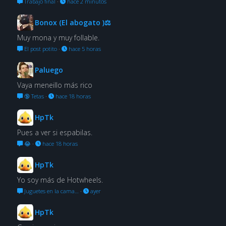
Trabajo final
·
hace 2 minutos
Bonox (El abogato )⚖
Muy mona y muy follable.
El post potito
·
hace 5 horas
Paluego
Vaya meneillo más rico
🔞 Tetas
·
hace 18 horas
HpTk
Pues a ver si espabilas.
😂
·
hace 18 horas
HpTk
Yo soy más de Hotwheels.
Juguetes en la cama…
·
ayer
HpTk