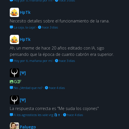
Hoy por ti, mañana por mí
·
hace 3 días
HpTk
Necesito detalles sobre el funcionamiento de la rana.
La caja, la caja!
·
hace 3 días
HpTk
Ah, un meme de hace 20 años editado con IA, sigo
pensando que la época de cuanto cabrón era superior.
Hoy por ti, mañana por mí
·
hace 3 días
[Ψ]
GIF
No. ¿Verdad que no?
·
hace 4 días
[Ψ]
La respuesta correcta es "Me suda los cojones"
A los agnosticos les vale vrg 🗿🍷
·
hace 4 días
Paluego