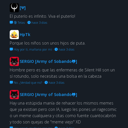
[Ψ]
El puterío es infinito. Viva el puterío!
🔞 Tetas
·
hace 3 días
HpTk
Porque los niños son unos hijos de puta.
Hoy por ti, mañana por mí
·
hace 3 días
SERGIO [Army of Sobando🐸]
Hombre pero es que las enfermeras de Silent Hill son un
sí rotundo, solo necesitas una bolsa en la cabeza
No. ¿Verdad que no?
·
hace 3 días
SERGIO [Army of Sobando🐸]
Hay una estúpida manía de rehacer los mismos memes
que ya existian pero con IA, luego les pones un ragecomic
o un meme cualquiera y citas como fuente cuantocabrón
y todo son quejas de "meme viejo" XD