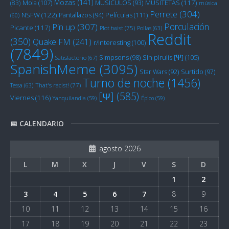
Mozas
(141)
Mola
(107)
MUSITETAS
(117)
(83)
MUSICULOS
(93)
música
Perrete
(304)
NSFW
(122)
Películas
(111)
Pantallazos
(94)
(60)
Porculación
Pin up
(307)
Picante
(117)
Plot twist
(75)
Pollas
(63)
Reddit
(350)
Quake FM
(241)
r/Interesting
(100)
(7849)
Sin pirulís [Ψ]
(105)
Simpsons
(98)
Satisfactorio
(67)
SpanishMeme
(3095)
Star Wars
(92)
Surtido
(97)
Turno de noche
(1456)
Tessa
(63)
That's racist!
(77)
[Ψ]
(585)
Viernes
(116)
Yanquilandia
(59)
Épico
(59)
📅 CALENDARIO
agosto 2026
L
M
X
J
V
S
D
1
2
3
4
5
6
7
8
9
10
11
12
13
14
15
16
17
18
19
20
21
22
23