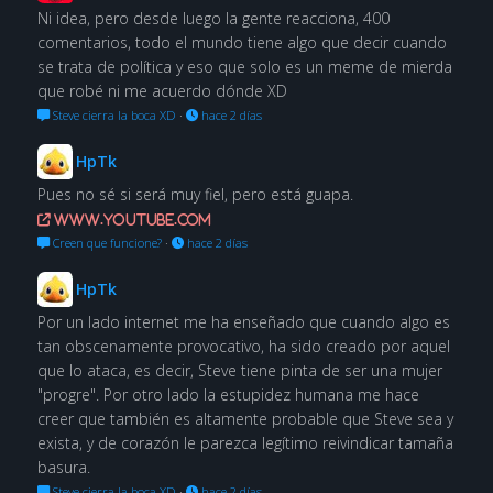
Ni idea, pero desde luego la gente reacciona, 400
comentarios, todo el mundo tiene algo que decir cuando
se trata de política y eso que solo es un meme de mierda
que robé ni me acuerdo dónde XD
Steve cierra la boca XD
·
hace 2 días
HpTk
Pues no sé si será muy fiel, pero está guapa.
www.youtube.com
Creen que funcione?
·
hace 2 días
HpTk
Por un lado internet me ha enseñado que cuando algo es
tan obscenamente provocativo, ha sido creado por aquel
que lo ataca, es decir, Steve tiene pinta de ser una mujer
"progre". Por otro lado la estupidez humana me hace
creer que también es altamente probable que Steve sea y
exista, y de corazón le parezca legítimo reivindicar tamaña
basura.
Steve cierra la boca XD
·
hace 2 días