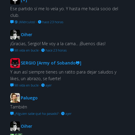
Ese partido sí me lo veía yo. Y hasta me hacía socio del
club.
🔞 ¡Miérculos!
·
hace 23 horas
Oiher
¡Gracias, Sergio! Me voy a la cama... ¡Buenos días!
Mi vida en bucle
·
hace 23 horas
SERGIO [Army of Sobando🐸]
Y aun así siempre tienes un ratito para dejar saludos y
likes, un abrazo, se fuerte!
Mi vida en bucle
·
ayer
Paluego
También
¿Alguien sabe qué ha pasado?
·
ayer
Oiher