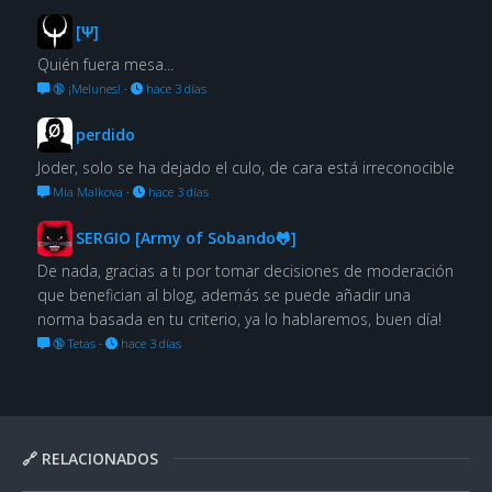
[Ψ]
Quién fuera mesa...
🔞 ¡Melunes!
·
hace 3 días
perdido
Joder, solo se ha dejado el culo, de cara está irreconocible
Mia Malkova
·
hace 3 días
SERGIO [Army of Sobando🐸]
De nada, gracias a ti por tomar decisiones de moderación
que benefician al blog, además se puede añadir una
norma basada en tu criterio, ya lo hablaremos, buen día!
🔞 Tetas
·
hace 3 días
🔗 RELACIONADOS