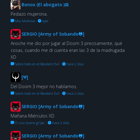
Bonox (El abogato )⚖
Pedazo mujerona.
Mia Malkova
·
ayer
SERGIO [Army of Sobando🐸]
Anoche me dio por jugar al Doom 3 precisamente, qué
cosas, cuando me di cuenta eran las 3 de la madrugada
XD
Sobre todo en el Resident Evil
·
hace 2 días
[Ψ]
Del Doom 3 mejor no hablamos.
Sobre todo en el Resident Evil
·
hace 2 días
SERGIO [Army of Sobando🐸]
Mañana Miérculos XD
O una buena gripe.
·
hace 2 días
SERGIO [Army of Sobando🐸]