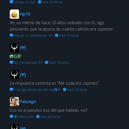
La caja, la caja!
·
hace 10 horas
HpTk
Ah, un meme de hace 20 años editado con IA, sigo
pensando que la época de cuanto cabrón era superior.
Hoy por ti, mañana por mí
·
hace 10 horas
[Ψ]
GIF
No. ¿Verdad que no?
·
hace 18 horas
[Ψ]
La respuesta correcta es "Me suda los cojones"
A los agnosticos les vale vrg 🗿🍷
·
hace 18 horas
Paluego
Eso es el paraíso ese del que hablan, no?
🔞 ¡Miérculos!
·
hace 20 horas
[Ψ]