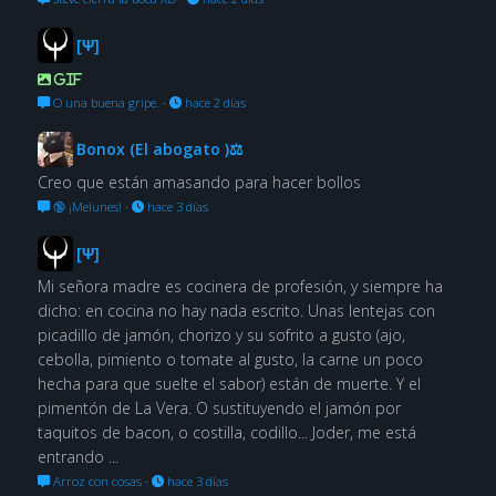
[Ψ]
GIF
O una buena gripe.
·
hace 2 días
Bonox (El abogato )⚖
Creo que están amasando para hacer bollos
🔞 ¡Melunes!
·
hace 3 días
[Ψ]
Mi señora madre es cocinera de profesión, y siempre ha
dicho: en cocina no hay nada escrito. Unas lentejas con
picadillo de jamón, chorizo y su sofrito a gusto (ajo,
cebolla, pimiento o tomate al gusto, la carne un poco
hecha para que suelte el sabor) están de muerte. Y el
pimentón de La Vera. O sustituyendo el jamón por
taquitos de bacon, o costilla, codillo... Joder, me está
entrando ...
Arroz con cosas
·
hace 3 días