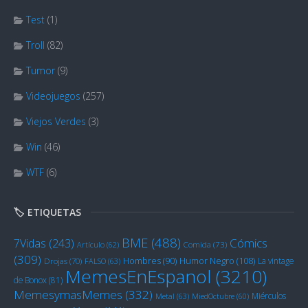
Test
(1)
Troll
(82)
Tumor
(9)
Videojuegos
(257)
Viejos Verdes
(3)
Win
(46)
WTF
(6)
🏷️ ETIQUETAS
BME
(488)
Cómics
7Vidas
(243)
Artículo
(62)
Comida
(73)
(309)
Humor Negro
(108)
Hombres
(90)
La vintage
Drojas
(70)
FALSO
(63)
MemesEnEspanol
(3210)
de Bonox
(81)
MemesymasMemes
(332)
Miérculos
Metal
(63)
MiedOctubre
(60)