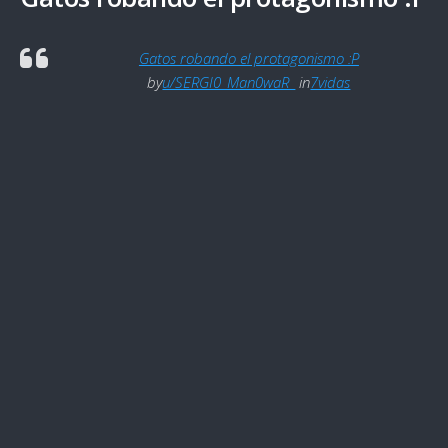
Gatos robando el protagonismo :P
by
u/SERGI0_Man0waR_
in
7vidas