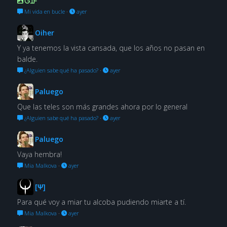
GIF
Mi vida en bucle
·
ayer
Oiher
Y ya tenemos la vista cansada, que los años no pasan en
balde.
¿Alguien sabe qué ha pasado?
·
ayer
Paluego
Que las teles son más grandes ahora por lo general
¿Alguien sabe qué ha pasado?
·
ayer
Paluego
Vaya hembra!
Mia Malkova
·
ayer
[Ψ]
Para qué voy a miar tu alcoba pudiendo miarte a tí.
Mia Malkova
·
ayer