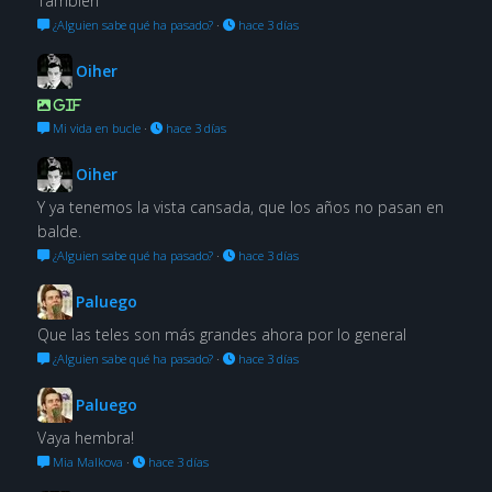
También
¿Alguien sabe qué ha pasado?
·
hace 3 días
Oiher
GIF
Mi vida en bucle
·
hace 3 días
Oiher
Y ya tenemos la vista cansada, que los años no pasan en
balde.
¿Alguien sabe qué ha pasado?
·
hace 3 días
Paluego
Que las teles son más grandes ahora por lo general
¿Alguien sabe qué ha pasado?
·
hace 3 días
Paluego
Vaya hembra!
Mia Malkova
·
hace 3 días