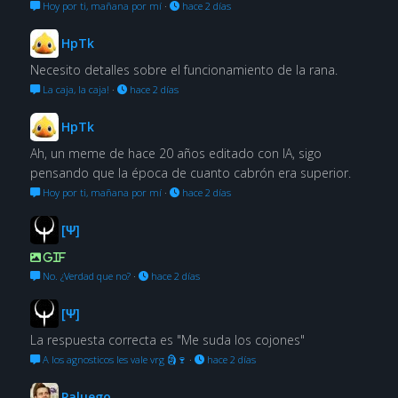
Hoy por ti, mañana por mí
·
hace 2 días
HpTk
Necesito detalles sobre el funcionamiento de la rana.
La caja, la caja!
·
hace 2 días
HpTk
Ah, un meme de hace 20 años editado con IA, sigo
pensando que la época de cuanto cabrón era superior.
Hoy por ti, mañana por mí
·
hace 2 días
[Ψ]
GIF
No. ¿Verdad que no?
·
hace 2 días
[Ψ]
La respuesta correcta es "Me suda los cojones"
A los agnosticos les vale vrg 🗿🍷
·
hace 2 días
Paluego