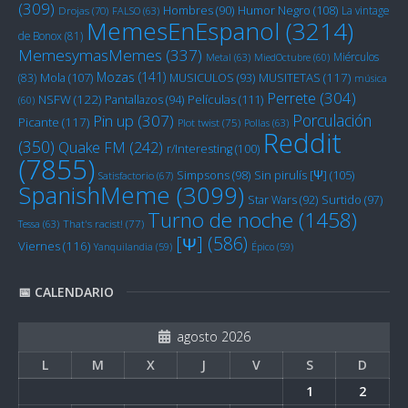
(309)
Humor Negro
(108)
Hombres
(90)
La vintage
Drojas
(70)
FALSO
(63)
MemesEnEspanol
(3214)
de Bonox
(81)
MemesymasMemes
(337)
Miérculos
Metal
(63)
MiedOctubre
(60)
Mozas
(141)
Mola
(107)
MUSITETAS
(117)
(83)
MUSICULOS
(93)
música
Perrete
(304)
NSFW
(122)
Películas
(111)
Pantallazos
(94)
(60)
Porculación
Pin up
(307)
Picante
(117)
Plot twist
(75)
Pollas
(63)
Reddit
(350)
Quake FM
(242)
r/Interesting
(100)
(7855)
Sin pirulís [Ψ]
(105)
Simpsons
(98)
Satisfactorio
(67)
SpanishMeme
(3099)
Star Wars
(92)
Surtido
(97)
Turno de noche
(1458)
Tessa
(63)
That's racist!
(77)
[Ψ]
(586)
Viernes
(116)
Yanquilandia
(59)
Épico
(59)
📅 CALENDARIO
agosto 2026
L
M
X
J
V
S
D
1
2