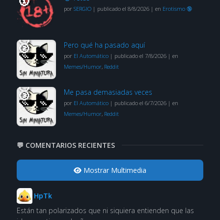
por
SERGIO
|
publicado el 8/8/2026
|
en
Erotismo 🔞
Pero qué ha pasado aquí
por
El Automático
|
publicado el 7/8/2026
|
en
Memes/Humor
,
Reddit
Me pasa demasiadas veces
por
El Automático
|
publicado el 6/7/2026
|
en
Memes/Humor
,
Reddit
💬 COMENTARIOS RECIENTES
Mostrar Multimedia
HpTk
Están tan polarizados que ni siquiera entienden que las