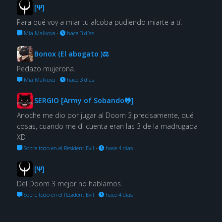
[Ψ]
Para qué voy a miar tu alcoba pudiendo miarte a tí.
Mia Malkova
·
hace 3 días
Bonox (El abogato )⚖
Pedazo mujerona.
Mia Malkova
·
hace 3 días
SERGIO [Army of Sobando🐸]
Anoche me dio por jugar al Doom 3 precisamente, qué
cosas, cuando me di cuenta eran las 3 de la madrugada
XD
Sobre todo en el Resident Evil
·
hace 4 días
[Ψ]
Del Doom 3 mejor no hablamos.
Sobre todo en el Resident Evil
·
hace 4 días