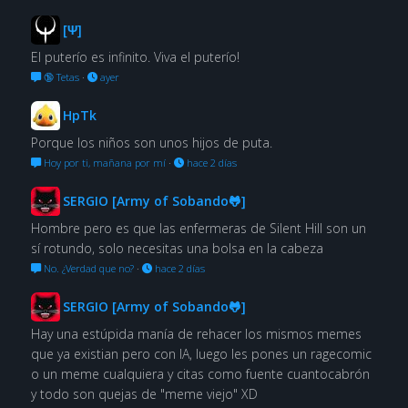
[Ψ]
El puterío es infinito. Viva el puterío!
🔞 Tetas
·
ayer
HpTk
Porque los niños son unos hijos de puta.
Hoy por ti, mañana por mí
·
hace 2 días
SERGIO [Army of Sobando🐸]
Hombre pero es que las enfermeras de Silent Hill son un
sí rotundo, solo necesitas una bolsa en la cabeza
No. ¿Verdad que no?
·
hace 2 días
SERGIO [Army of Sobando🐸]
Hay una estúpida manía de rehacer los mismos memes
que ya existian pero con IA, luego les pones un ragecomic
o un meme cualquiera y citas como fuente cuantocabrón
y todo son quejas de "meme viejo" XD