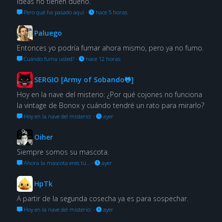
ideas no tienen dueño.
Pero qué ha pasado aquí
·
hace 5 horas
Paluego
Entonces yo podría fumar ahora mismo, pero ya no fumo.
Cuándo fuma usted?
·
hace 12 horas
SERGIO [Army of Sobando🐸]
Hoy en la nave del misterio: ¿Por qué cojones no funciona
la vintage de Bonox y cuándo tendré un rato para mirarlo?
Hoy en la nave del misterio:
·
ayer
Oiher
Siempre somos su mascota.
Ahora la mascota eres tú…
·
ayer
HpTk
A partir de la segunda cosecha ya es para sospechar.
Hoy en la nave del misterio:
·
ayer