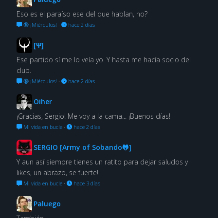
Eso es el paraíso ese del que hablan, no?
🔞 ¡Miérculos!
·
hace 2 días
[Ψ]
Ese partido sí me lo veía yo. Y hasta me hacía socio del
club.
🔞 ¡Miérculos!
·
hace 2 días
Oiher
¡Gracias, Sergio! Me voy a la cama... ¡Buenos días!
Mi vida en bucle
·
hace 2 días
SERGIO [Army of Sobando🐸]
Y aun así siempre tienes un ratito para dejar saludos y
likes, un abrazo, se fuerte!
Mi vida en bucle
·
hace 3 días
Paluego