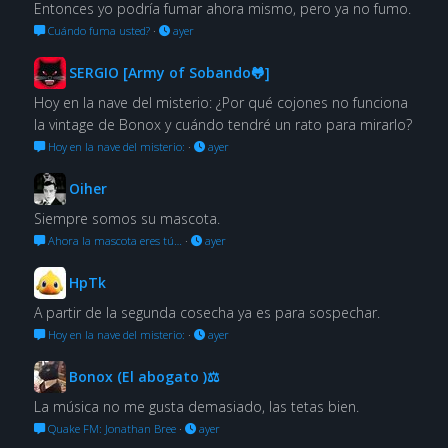
Entonces yo podría fumar ahora mismo, pero ya no fumo.
Cuándo fuma usted?
·
ayer
SERGIO [Army of Sobando🐸]
Hoy en la nave del misterio: ¿Por qué cojones no funciona
la vintage de Bonox y cuándo tendré un rato para mirarlo?
Hoy en la nave del misterio:
·
ayer
Oiher
Siempre somos su mascota.
Ahora la mascota eres tú…
·
ayer
HpTk
A partir de la segunda cosecha ya es para sospechar.
Hoy en la nave del misterio:
·
ayer
Bonox (El abogato )⚖
La música no me gusta demasiado, las tetas bien.
Quake FM: Jonathan Bree
·
ayer