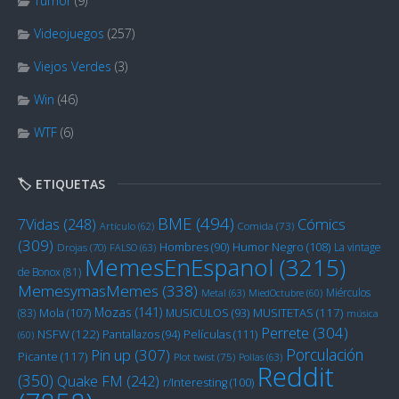
Tumor
(9)
Videojuegos
(257)
Viejos Verdes
(3)
Win
(46)
WTF
(6)
🏷️ ETIQUETAS
BME
(494)
Cómics
7Vidas
(248)
Artículo
(62)
Comida
(73)
(309)
Humor Negro
(108)
Hombres
(90)
La vintage
Drojas
(70)
FALSO
(63)
MemesEnEspanol
(3215)
de Bonox
(81)
MemesymasMemes
(338)
Miérculos
Metal
(63)
MiedOctubre
(60)
Mozas
(141)
Mola
(107)
MUSITETAS
(117)
(83)
MUSICULOS
(93)
música
Perrete
(304)
NSFW
(122)
Películas
(111)
Pantallazos
(94)
(60)
Porculación
Pin up
(307)
Picante
(117)
Plot twist
(75)
Pollas
(63)
Reddit
(350)
Quake FM
(242)
r/Interesting
(100)