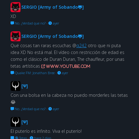
SERGIO [Army of Sobando🐸]
XD
No. ¿Verdad que no?
·
ayer
SERGIO [Army of Sobando🐸]
Qué cosas tan raras escuchas @
q242
otro que ni puta
idea XD No está mal. El vídeo con restricción de edad es
como el clásico de Duran Duran, The chauffeur, por unas
tetas artísticas
www.youtube.com
Quake FM: Jonathan Bree
·
ayer
[Ψ]
Con una bolsa en la cabeza no puedo morderles las tetas
😂
No. ¿Verdad que no?
·
ayer
[Ψ]
El puterío es infinito. Viva el puterío!
🔞 Tetas
·
hace 2 días