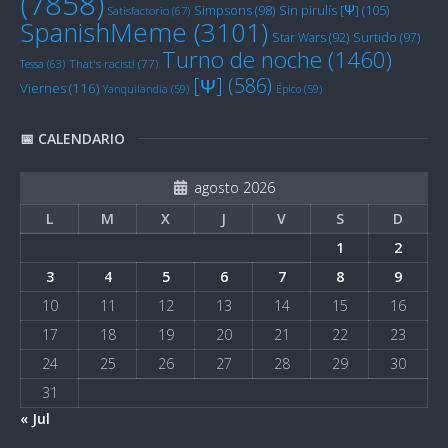
(7858)
Sin pirulís [Ψ]
(105)
Simpsons
(98)
Satisfactorio
(67)
SpanishMeme
(3101)
Star Wars
(92)
Surtido
(97)
Turno de noche
(1460)
Tessa
(63)
That's racist!
(77)
[Ψ]
(586)
Viernes
(116)
Yanquilandia
(59)
Épico
(59)
📅 CALENDARIO
agosto 2026
L
M
X
J
V
S
D
1
2
3
4
5
6
7
8
9
10
11
12
13
14
15
16
17
18
19
20
21
22
23
24
25
26
27
28
29
30
31
« Jul