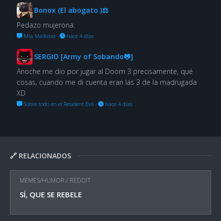
Bonox (El abogato )⚖
Pedazo mujerona.
Mia Malkova
·
hace 4 días
SERGIO [Army of Sobando🐸]
Anoche me dio por jugar al Doom 3 precisamente, qué
cosas, cuando me di cuenta eran las 3 de la madrugada
XD
Sobre todo en el Resident Evil
·
hace 4 días
🔗 RELACIONADOS
MEMES/HUMOR
/
REDDIT
SÍ, QUE SE REBELE