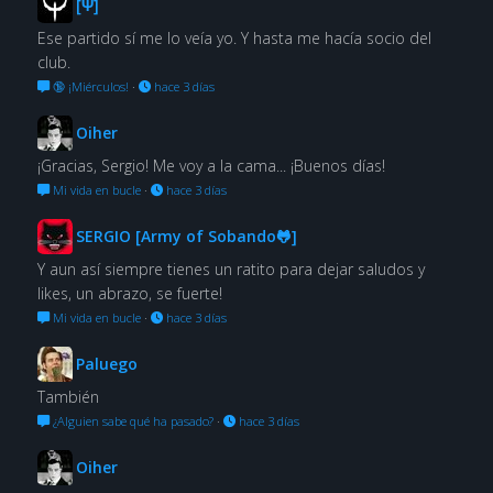
[Ψ]
Ese partido sí me lo veía yo. Y hasta me hacía socio del
club.
🔞 ¡Miérculos!
·
hace 3 días
Oiher
¡Gracias, Sergio! Me voy a la cama... ¡Buenos días!
Mi vida en bucle
·
hace 3 días
SERGIO [Army of Sobando🐸]
Y aun así siempre tienes un ratito para dejar saludos y
likes, un abrazo, se fuerte!
Mi vida en bucle
·
hace 3 días
Paluego
También
¿Alguien sabe qué ha pasado?
·
hace 3 días
Oiher