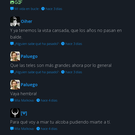
GIF
Mi vida en bucle
·
hace 3 días
Oiher
Y ya tenemos la vista cansada, que los años no pasan en
balde.
¿Alguien sabe qué ha pasado?
·
hace 3 días
Paluego
Que las teles son más grandes ahora por lo general
¿Alguien sabe qué ha pasado?
·
hace 3 días
Paluego
Vaya hembra!
Mia Malkova
·
hace 4 días
[Ψ]
Para qué voy a miar tu alcoba pudiendo miarte a tí.
Mia Malkova
·
hace 4 días