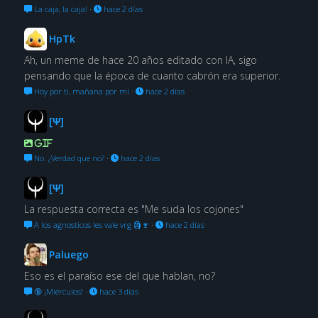
La caja, la caja!
·
hace 2 días
HpTk
Ah, un meme de hace 20 años editado con IA, sigo
pensando que la época de cuanto cabrón era superior.
Hoy por ti, mañana por mí
·
hace 2 días
[Ψ]
GIF
No. ¿Verdad que no?
·
hace 2 días
[Ψ]
La respuesta correcta es "Me suda los cojones"
A los agnosticos les vale vrg 🗿🍷
·
hace 2 días
Paluego
Eso es el paraíso ese del que hablan, no?
🔞 ¡Miérculos!
·
hace 3 días