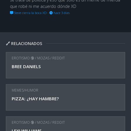
que robé ni me acuerdo dónde XD
Steve cierra la boca XD
·
hace 3 días
🔗 RELACIONADOS
EROTISMO 🔞
/
MOZAS
/
REDDIT
BREE DANIELS
MEMES/HUMOR
PIZZA: ¿HAY HAMBRE?
EROTISMO 🔞
/
MOZAS
/
REDDIT
LEXI WILLIAMS