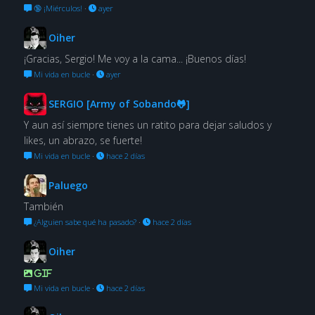
🔞 ¡Miérculos!
·
ayer
Oiher
¡Gracias, Sergio! Me voy a la cama... ¡Buenos días!
Mi vida en bucle
·
ayer
SERGIO [Army of Sobando🐸]
Y aun así siempre tienes un ratito para dejar saludos y
likes, un abrazo, se fuerte!
Mi vida en bucle
·
hace 2 días
Paluego
También
¿Alguien sabe qué ha pasado?
·
hace 2 días
Oiher
GIF
Mi vida en bucle
·
hace 2 días