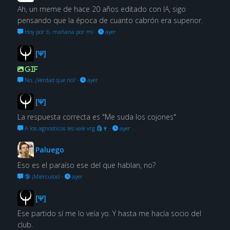
Ah, un meme de hace 20 años editado con IA, sigo
pensando que la época de cuanto cabrón era superior.
Hoy por ti, mañana por mí
·
ayer
[Ψ]
GIF
No. ¿Verdad que no?
·
ayer
[Ψ]
La respuesta correcta es "Me suda los cojones"
A los agnosticos les vale vrg 🗿🍷
·
ayer
Paluego
Eso es el paraíso ese del que hablan, no?
🔞 ¡Miérculos!
·
ayer
[Ψ]
Ese partido sí me lo veía yo. Y hasta me hacía socio del
club.