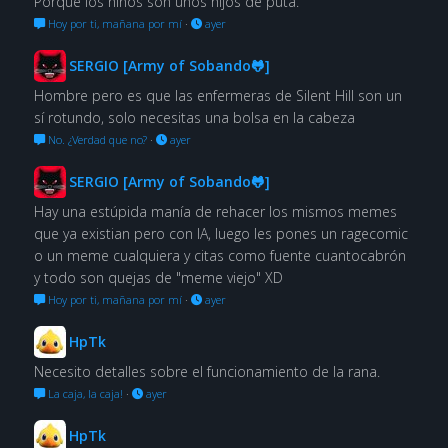
Porque los niños son unos hijos de puta.
Hoy por ti, mañana por mí
·
ayer
SERGIO [Army of Sobando🐸]
Hombre pero es que las enfermeras de Silent Hill son un
sí rotundo, solo necesitas una bolsa en la cabeza
No. ¿Verdad que no?
·
ayer
SERGIO [Army of Sobando🐸]
Hay una estúpida manía de rehacer los mismos memes
que ya existian pero con IA, luego les pones un ragecomic
o un meme cualquiera y citas como fuente cuantocabrón
y todo son quejas de "meme viejo" XD
Hoy por ti, mañana por mí
·
ayer
HpTk
Necesito detalles sobre el funcionamiento de la rana.
La caja, la caja!
·
ayer
HpTk