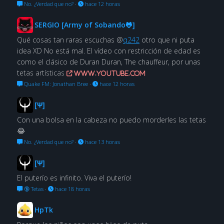
No. ¿Verdad que no?
·
hace 12 horas
SERGIO [Army of Sobando🐸]
Qué cosas tan raras escuchas @
q242
otro que ni puta
idea XD No está mal. El vídeo con restricción de edad es
como el clásico de Duran Duran, The chauffeur, por unas
tetas artísticas
www.youtube.com
Quake FM: Jonathan Bree
·
hace 12 horas
[Ψ]
Con una bolsa en la cabeza no puedo morderles las tetas
😂
No. ¿Verdad que no?
·
hace 13 horas
[Ψ]
El puterío es infinito. Viva el puterío!
🔞 Tetas
·
hace 18 horas
HpTk