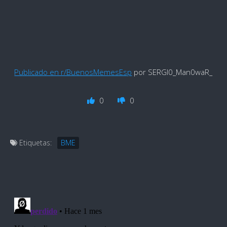
Publicado en r/BuenosMemesEsp
por SERGI0_Man0waR_
0
0
Etiquetas:
BME