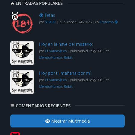
🔥 ENTRADAS POPULARES
🔞 Tetas
por
SERGIO
|
publicado el 7/8/2026
|
en
Erotismo 🔞
Hoy en la nave del misterio:
por
El Automático
|
publicado el 7/8/2026
|
en
Memes/Humor
,
Reddit
Hoy por ti, mañana por mí
por
El Automático
|
publicado el 6/8/2026
|
en
Memes/Humor
,
Reddit
💬 COMENTARIOS RECIENTES
Mostrar Multimedia