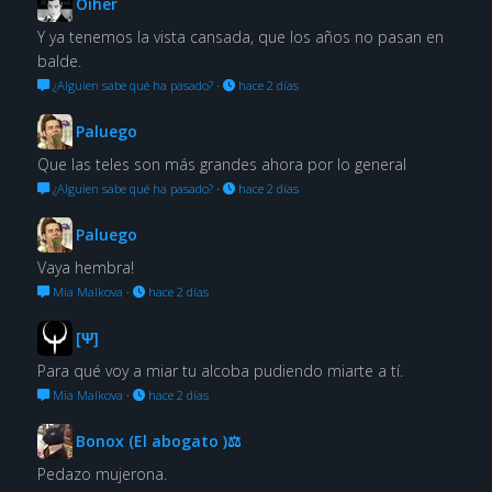
Oiher
Y ya tenemos la vista cansada, que los años no pasan en
balde.
¿Alguien sabe qué ha pasado?
·
hace 2 días
Paluego
Que las teles son más grandes ahora por lo general
¿Alguien sabe qué ha pasado?
·
hace 2 días
Paluego
Vaya hembra!
Mia Malkova
·
hace 2 días
[Ψ]
Para qué voy a miar tu alcoba pudiendo miarte a tí.
Mia Malkova
·
hace 2 días
Bonox (El abogato )⚖
Pedazo mujerona.