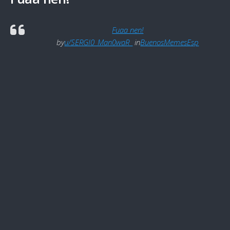
Fuaa nen!
by
u/SERGI0_Man0waR_
in
BuenosMemesEsp