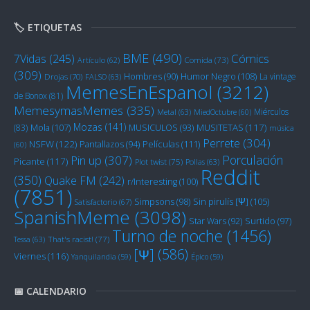
🏷️ ETIQUETAS
BME
(490)
Cómics
7Vidas
(245)
Artículo
(62)
Comida
(73)
(309)
Humor Negro
(108)
Hombres
(90)
La vintage
Drojas
(70)
FALSO
(63)
MemesEnEspanol
(3212)
de Bonox
(81)
MemesymasMemes
(335)
Miérculos
Metal
(63)
MiedOctubre
(60)
Mozas
(141)
Mola
(107)
MUSITETAS
(117)
(83)
MUSICULOS
(93)
música
Perrete
(304)
NSFW
(122)
Películas
(111)
Pantallazos
(94)
(60)
Porculación
Pin up
(307)
Picante
(117)
Plot twist
(75)
Pollas
(63)
Reddit
(350)
Quake FM
(242)
r/Interesting
(100)
(7851)
Sin pirulís [Ψ]
(105)
Simpsons
(98)
Satisfactorio
(67)
SpanishMeme
(3098)
Star Wars
(92)
Surtido
(97)
Turno de noche
(1456)
Tessa
(63)
That's racist!
(77)
[Ψ]
(586)
Viernes
(116)
Yanquilandia
(59)
Épico
(59)
📅 CALENDARIO