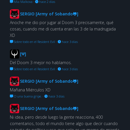
Mia Malkova
·
hace 2 días
SERGIO [Army of Sobando🐸]
Anoche me dio por jugar al Doom 3 precisamente, qué
cosas, cuando me di cuenta eran las 3 de la madrugada
XD
Sobre todo en el Resident Evil
·
hace 3 días
[Ψ]
Del Doom 3 mejor no hablamos.
Sobre todo en el Resident Evil
·
hace 3 días
SERGIO [Army of Sobando🐸]
Mañana Miérculos XD
O una buena gripe.
·
hace 3 días
SERGIO [Army of Sobando🐸]
Ni idea, pero desde luego la gente reacciona, 400
comentarios, todo el mundo tiene algo que decir cuando
se trata de política y eso que solo es un meme de mierda