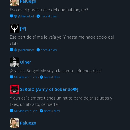
Paluego
Eso es el paraíso ese del que hablan, no?
🔞 ¡Miérculos!
·
hace 4 días
[Ψ]
Ese partido sí me lo veía yo. Y hasta me hacía socio del
club.
🔞 ¡Miérculos!
·
hace 4 días
Oiher
¡Gracias, Sergio! Me voy a la cama... ¡Buenos días!
Mi vida en bucle
·
hace 4 días
SERGIO [Army of Sobando🐸]
Y aun así siempre tienes un ratito para dejar saludos y
likes, un abrazo, se fuerte!
Mi vida en bucle
·
hace 4 días
Paluego