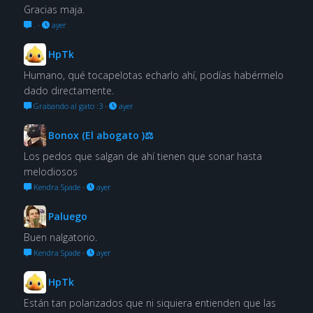
Gracias maja.
.
·
ayer
HpTk
Humano, qué tocapelotas echarlo ahí, podías habérmelo
dado directamente.
Grabando al gato :3
·
ayer
Bonox (El abogato )⚖
Los pedos que salgan de ahí tienen que sonar hasta
melodiosos
Kendra Spade
·
ayer
Paluego
Buen nalgatorio.
Kendra Spade
·
ayer
HpTk
Están tan polarizados que ni siquiera entienden que las