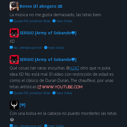
Bonox (El abogato )⚖
La música no me gusta demasiado, las tetas bien.
Quake FM: Jonathan Bree
·
hace 3 días
SERGIO [Army of Sobando🐸]
XD
No. ¿Verdad que no?
·
hace 3 días
SERGIO [Army of Sobando🐸]
Qué cosas tan raras escuchas @
q242
otro que ni puta
idea XD No está mal. El vídeo con restricción de edad es
como el clásico de Duran Duran, The chauffeur, por unas
tetas artísticas
www.youtube.com
Quake FM: Jonathan Bree
·
hace 3 días
[Ψ]
Con una bolsa en la cabeza no puedo morderles las tetas
😂
No. ¿Verdad que no?
·
hace 3 días