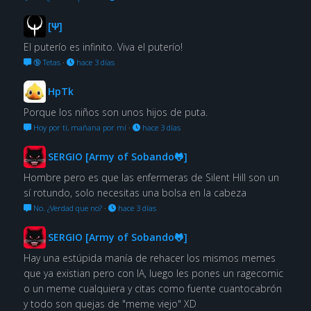
[Ψ]
El puterío es infinito. Viva el puterío!
🔞 Tetas
·
hace 3 días
HpTk
Porque los niños son unos hijos de puta.
Hoy por ti, mañana por mí
·
hace 3 días
SERGIO [Army of Sobando🐸]
Hombre pero es que las enfermeras de Silent Hill son un
sí rotundo, solo necesitas una bolsa en la cabeza
No. ¿Verdad que no?
·
hace 3 días
SERGIO [Army of Sobando🐸]
Hay una estúpida manía de rehacer los mismos memes
que ya existian pero con IA, luego les pones un ragecomic
o un meme cualquiera y citas como fuente cuantocabrón
y todo son quejas de "meme viejo" XD