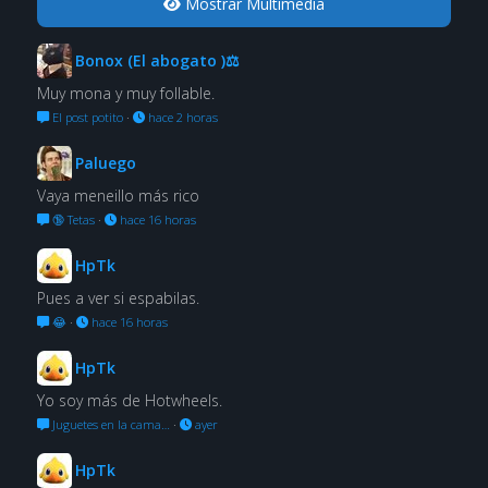
Mostrar Multimedia
Bonox (El abogato )⚖
Muy mona y muy follable.
El post potito
·
hace 2 horas
Paluego
Vaya meneillo más rico
🔞 Tetas
·
hace 16 horas
HpTk
Pues a ver si espabilas.
😂
·
hace 16 horas
HpTk
Yo soy más de Hotwheels.
Juguetes en la cama…
·
ayer
HpTk