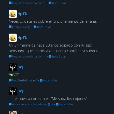
Hoy por ti, mañana por mí
·
hace 3 días
HpTk
Necesito detalles sobre el funcionamiento de la rana.
La caja, la caja!
·
hace 3 días
HpTk
Ah, un meme de hace 20 años editado con IA, sigo
pensando que la época de cuanto cabrón era superior.
Hoy por ti, mañana por mí
·
hace 3 días
[Ψ]
GIF
No. ¿Verdad que no?
·
hace 4 días
[Ψ]
La respuesta correcta es "Me suda los cojones"
A los agnosticos les vale vrg 🗿🍷
·
hace 4 días