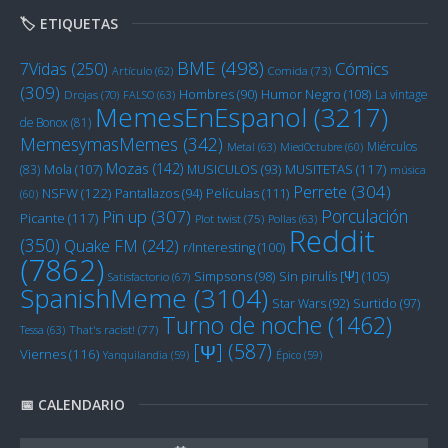
🏷️ ETIQUETAS
BME
(498)
Cómics
7Vidas
(250)
Artículo
(62)
Comida
(73)
(309)
Humor Negro
(108)
Hombres
(90)
La vintage
Drojas
(70)
FALSO
(63)
MemesEnEspanol
(3217)
de Bonox
(81)
MemesymasMemes
(342)
Miérculos
Metal
(63)
MiedOctubre
(60)
Mozas
(142)
Mola
(107)
MUSITETAS
(117)
(83)
MUSICULOS
(93)
música
Perrete
(304)
NSFW
(122)
Películas
(111)
Pantallazos
(94)
(60)
Porculación
Pin up
(307)
Picante
(117)
Plot twist
(75)
Pollas
(63)
Reddit
(350)
Quake FM
(242)
r/Interesting
(100)
(7862)
Sin pirulís [Ψ]
(105)
Simpsons
(98)
Satisfactorio
(67)
SpanishMeme
(3104)
Star Wars
(92)
Surtido
(97)
Turno de noche
(1462)
Tessa
(63)
That's racist!
(77)
[Ψ]
(587)
Viernes
(116)
Yanquilandia
(59)
Épico
(59)
📅 CALENDARIO