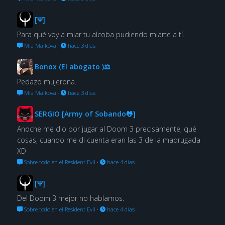
[Ψ]
Para qué voy a miar tu alcoba pudiendo miarte a tí.
Mia Malkova
·
hace 3 días
Bonox (El abogato )⚖
Pedazo mujerona.
Mia Malkova
·
hace 3 días
SERGIO [Army of Sobando🐸]
Anoche me dio por jugar al Doom 3 precisamente, qué
cosas, cuando me di cuenta eran las 3 de la madrugada
XD
Sobre todo en el Resident Evil
·
hace 4 días
[Ψ]
Del Doom 3 mejor no hablamos.
Sobre todo en el Resident Evil
·
hace 4 días