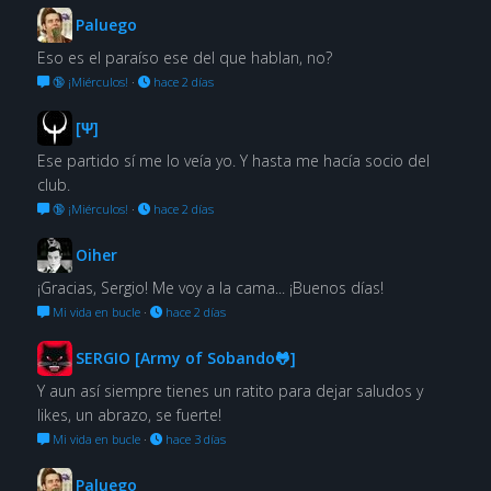
Paluego
Eso es el paraíso ese del que hablan, no?
🔞 ¡Miérculos!
·
hace 2 días
[Ψ]
Ese partido sí me lo veía yo. Y hasta me hacía socio del
club.
🔞 ¡Miérculos!
·
hace 2 días
Oiher
¡Gracias, Sergio! Me voy a la cama... ¡Buenos días!
Mi vida en bucle
·
hace 2 días
SERGIO [Army of Sobando🐸]
Y aun así siempre tienes un ratito para dejar saludos y
likes, un abrazo, se fuerte!
Mi vida en bucle
·
hace 3 días
Paluego