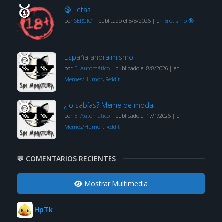
🔞 Tetas
por
SERGIO
|
publicado el 8/8/2026
|
en
Erotismo 🔞
España ahora mismo
por
El Automático
|
publicado el 8/8/2026
|
en
Memes/Humor
,
Reddit
¿lo sabías? Meme de moda.
por
El Automático
|
publicado el 17/1/2026
|
en
Memes/Humor
,
Reddit
💬 COMENTARIOS RECIENTES
Mostrar Multimedia
HpTk