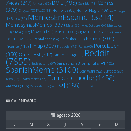
BME
(493)
Cómics
7Vidas
(247)
Artículo
(62)
Comida
(73)
(309)
Humor Negro
(108)
Hombres
(90)
La vintage
Drojas
(70)
FALSO
(63)
MemesEnEspanol
(3214)
de Bonox
(81)
MemesymasMemes
(337)
Miérculos
Metal
(63)
MiedOctubre
(60)
Mozas
(141)
Mola
(107)
MUSITETAS
(117)
(83)
MUSICULOS
(93)
música
Perrete
(304)
NSFW
(122)
Películas
(111)
Pantallazos
(94)
(60)
Porculación
Pin up
(307)
Picante
(117)
Plot twist
(75)
Pollas
(63)
Reddit
(350)
Quake FM
(242)
r/Interesting
(100)
(7855)
Sin pirulís [Ψ]
(105)
Simpsons
(98)
Satisfactorio
(67)
SpanishMeme
(3100)
Star Wars
(92)
Surtido
(97)
Turno de noche
(1458)
Tessa
(63)
That's racist!
(77)
[Ψ]
(586)
Viernes
(116)
Yanquilandia
(59)
Épico
(59)
📅 CALENDARIO
agosto 2026
L
M
X
J
V
S
D