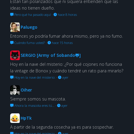
Están tan polarizados que ni siquiera entienden que las
ideas no tienen dueño.
Pero qué ha pasado aquí
·
hace 8 horas
Paluego
Entonces yo podría fumar ahora mismo, pero ya no fumo.
Cuándo fuma usted?
·
hace 15 horas
SERGIO [Army of Sobando🐸]
Hoy en la nave del misterio: ¿Por qué cojones no funciona
la vintage de Bonox y cuándo tendré un rato para mirarlo?
Hoy en la nave del misterio:
·
ayer
Oiher
Siempre somos su mascota.
Ahora la mascota eres tú…
·
ayer
HpTk
A partir de la segunda cosecha ya es para sospechar.
Hoy en la nave del misterio:
·
ayer