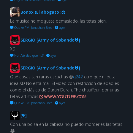
Bonox (El abogato )⚖
La música no me gusta demasiado, las tetas bien.
Quake FM: Jonathan Bree
·
ayer
SERGIO [Army of Sobando🐸]
XD
No. ¿Verdad que no?
·
ayer
SERGIO [Army of Sobando🐸]
Qué cosas tan raras escuchas @
q242
otro que ni puta
idea XD No está mal. El vídeo con restricción de edad es
como el clásico de Duran Duran, The chauffeur, por unas
tetas artísticas
www.youtube.com
Quake FM: Jonathan Bree
·
ayer
[Ψ]
Con una bolsa en la cabeza no puedo morderles las tetas
😂