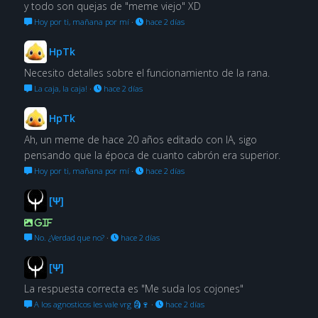
y todo son quejas de "meme viejo" XD
Hoy por ti, mañana por mí
·
hace 2 días
HpTk
Necesito detalles sobre el funcionamiento de la rana.
La caja, la caja!
·
hace 2 días
HpTk
Ah, un meme de hace 20 años editado con IA, sigo
pensando que la época de cuanto cabrón era superior.
Hoy por ti, mañana por mí
·
hace 2 días
[Ψ]
GIF
No. ¿Verdad que no?
·
hace 2 días
[Ψ]
La respuesta correcta es "Me suda los cojones"
A los agnosticos les vale vrg 🗿🍷
·
hace 2 días