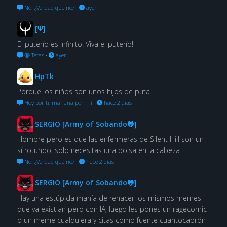
No. ¿Verdad que no?
·
ayer
[Ψ]
El puterío es infinito. Viva el puterío!
🔞 Tetas
·
ayer
HpTk
Porque los niños son unos hijos de puta.
Hoy por ti, mañana por mí
·
hace 2 días
SERGIO [Army of Sobando🐸]
Hombre pero es que las enfermeras de Silent Hill son un
sí rotundo, solo necesitas una bolsa en la cabeza
No. ¿Verdad que no?
·
hace 2 días
SERGIO [Army of Sobando🐸]
Hay una estúpida manía de rehacer los mismos memes
que ya existian pero con IA, luego les pones un ragecomic
o un meme cualquiera y citas como fuente cuantocabrón