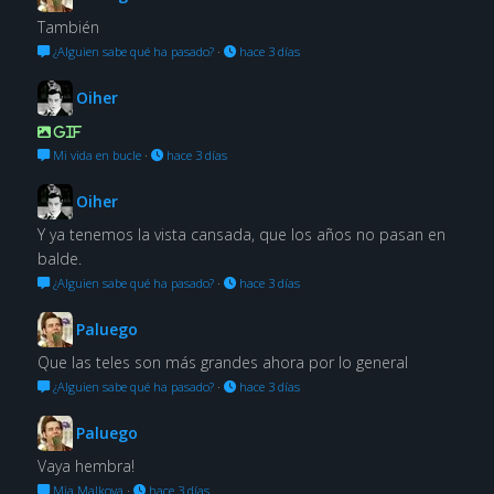
También
¿Alguien sabe qué ha pasado?
·
hace 3 días
Oiher
GIF
Mi vida en bucle
·
hace 3 días
Oiher
Y ya tenemos la vista cansada, que los años no pasan en
balde.
¿Alguien sabe qué ha pasado?
·
hace 3 días
Paluego
Que las teles son más grandes ahora por lo general
¿Alguien sabe qué ha pasado?
·
hace 3 días
Paluego
Vaya hembra!
Mia Malkova
·
hace 3 días