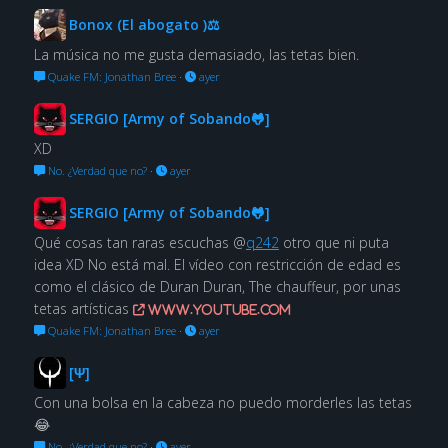
Bonox (El abogato )⚖
La música no me gusta demasiado, las tetas bien.
Quake FM: Jonathan Bree
·
ayer
SERGIO [Army of Sobando🐸]
XD
No. ¿Verdad que no?
·
ayer
SERGIO [Army of Sobando🐸]
Qué cosas tan raras escuchas @
q242
otro que ni puta
idea XD No está mal. El vídeo con restricción de edad es
como el clásico de Duran Duran, The chauffeur, por unas
tetas artísticas
www.youtube.com
Quake FM: Jonathan Bree
·
ayer
[Ψ]
Con una bolsa en la cabeza no puedo morderles las tetas
😂
No. ¿Verdad que no?
·
ayer