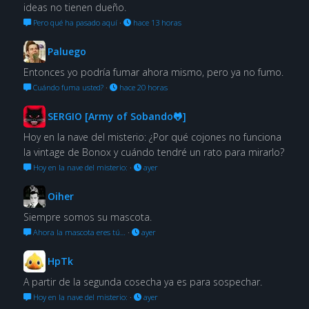
ideas no tienen dueño.
Pero qué ha pasado aquí
·
hace 13 horas
Paluego
Entonces yo podría fumar ahora mismo, pero ya no fumo.
Cuándo fuma usted?
·
hace 20 horas
SERGIO [Army of Sobando🐸]
Hoy en la nave del misterio: ¿Por qué cojones no funciona
la vintage de Bonox y cuándo tendré un rato para mirarlo?
Hoy en la nave del misterio:
·
ayer
Oiher
Siempre somos su mascota.
Ahora la mascota eres tú…
·
ayer
HpTk
A partir de la segunda cosecha ya es para sospechar.
Hoy en la nave del misterio:
·
ayer