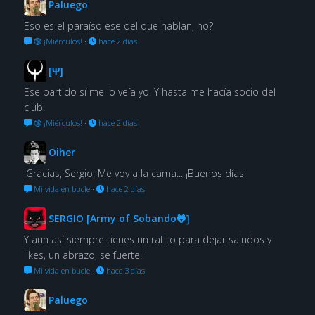
Paluego
Eso es el paraíso ese del que hablan, no?
🔞 ¡Miérculos!
·
hace 2 días
[Ψ]
Ese partido sí me lo veía yo. Y hasta me hacía socio del
club.
🔞 ¡Miérculos!
·
hace 2 días
Oiher
¡Gracias, Sergio! Me voy a la cama... ¡Buenos días!
Mi vida en bucle
·
hace 2 días
SERGIO [Army of Sobando🐸]
Y aun así siempre tienes un ratito para dejar saludos y
likes, un abrazo, se fuerte!
Mi vida en bucle
·
hace 3 días
Paluego