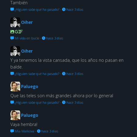
También
¿Alguien sabe qué ha pasado?
·
hace 3 días
Oiher
GIF
Mi vida en bucle
·
hace 3 días
Oiher
Y ya tenemos la vista cansada, que los años no pasan en
balde.
¿Alguien sabe qué ha pasado?
·
hace 3 días
Paluego
Que las teles son más grandes ahora por lo general
¿Alguien sabe qué ha pasado?
·
hace 3 días
Paluego
Vaya hembra!
Mia Malkova
·
hace 3 días