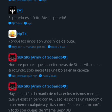
[Ψ]
El puterío es infinito. Viva el puterío!
🔞 Tetas
·
ayer
HpTk
Porque los niños son unos hijos de puta.
Hoy por ti, mañana por mí
·
hace 2 días
SERGIO [Army of Sobando🐸]
Hombre pero es que las enfermeras de Silent Hill son un
sí rotundo, solo necesitas una bolsa en la cabeza
No. ¿Verdad que no?
·
hace 2 días
SERGIO [Army of Sobando🐸]
Hay una estúpida manía de rehacer los mismos memes
que ya existian pero con IA, luego les pones un ragecomic
o un meme cualquiera y citas como fuente cuantocabrón
y todo son quejas de "meme viejo" XD