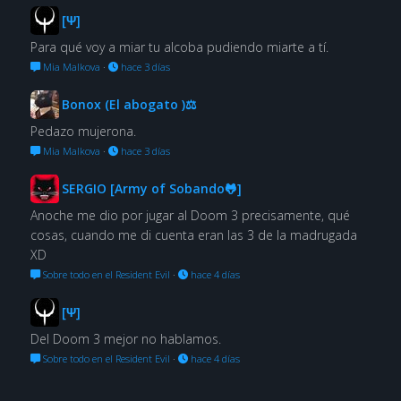
[Ψ]
Para qué voy a miar tu alcoba pudiendo miarte a tí.
Mia Malkova
·
hace 3 días
Bonox (El abogato )⚖
Pedazo mujerona.
Mia Malkova
·
hace 3 días
SERGIO [Army of Sobando🐸]
Anoche me dio por jugar al Doom 3 precisamente, qué
cosas, cuando me di cuenta eran las 3 de la madrugada
XD
Sobre todo en el Resident Evil
·
hace 4 días
[Ψ]
Del Doom 3 mejor no hablamos.
Sobre todo en el Resident Evil
·
hace 4 días