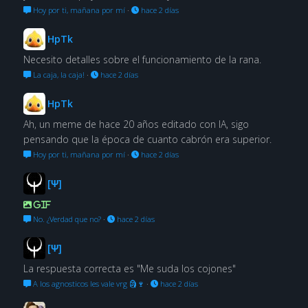
Hoy por ti, mañana por mí
·
hace 2 días
HpTk
Necesito detalles sobre el funcionamiento de la rana.
La caja, la caja!
·
hace 2 días
HpTk
Ah, un meme de hace 20 años editado con IA, sigo
pensando que la época de cuanto cabrón era superior.
Hoy por ti, mañana por mí
·
hace 2 días
[Ψ]
GIF
No. ¿Verdad que no?
·
hace 2 días
[Ψ]
La respuesta correcta es "Me suda los cojones"
A los agnosticos les vale vrg 🗿🍷
·
hace 2 días