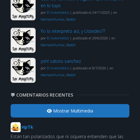
en lo tuyo
por
El Automático
|
publicado el 24/11/2025
|
en
Memes/Humor
,
Reddit
Yo lo interpreto así, y Ustedes??
por
El Automático
|
publicado el 29/6/2026
|
en
Memes/Humor
,
Reddit
yoh! satoru sanchez
por
El Automático
|
publicado el 8/7/2026
|
en
Memes/Humor
,
Reddit
💬 COMENTARIOS RECIENTES
Mostrar Multimedia
HpTk
Están tan polarizados que ni siquiera entienden que las