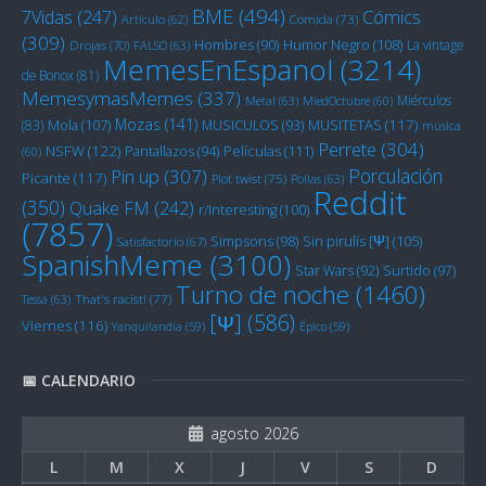
BME
(494)
Cómics
7Vidas
(247)
Artículo
(62)
Comida
(73)
(309)
Humor Negro
(108)
Hombres
(90)
La vintage
Drojas
(70)
FALSO
(63)
MemesEnEspanol
(3214)
de Bonox
(81)
MemesymasMemes
(337)
Miérculos
Metal
(63)
MiedOctubre
(60)
Mozas
(141)
Mola
(107)
MUSITETAS
(117)
(83)
MUSICULOS
(93)
música
Perrete
(304)
NSFW
(122)
Películas
(111)
Pantallazos
(94)
(60)
Porculación
Pin up
(307)
Picante
(117)
Plot twist
(75)
Pollas
(63)
Reddit
(350)
Quake FM
(242)
r/Interesting
(100)
(7857)
Sin pirulís [Ψ]
(105)
Simpsons
(98)
Satisfactorio
(67)
SpanishMeme
(3100)
Star Wars
(92)
Surtido
(97)
Turno de noche
(1460)
Tessa
(63)
That's racist!
(77)
[Ψ]
(586)
Viernes
(116)
Yanquilandia
(59)
Épico
(59)
📅 CALENDARIO
agosto 2026
L
M
X
J
V
S
D