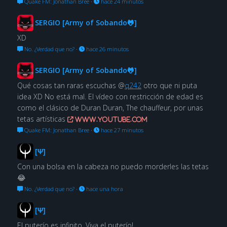
Quake FM: Jonathan Bree
·
hace 24 minutos
SERGIO [Army of Sobando🐸]
XD
No. ¿Verdad que no?
·
hace 26 minutos
SERGIO [Army of Sobando🐸]
Qué cosas tan raras escuchas @
q242
otro que ni puta
idea XD No está mal. El vídeo con restricción de edad es
como el clásico de Duran Duran, The chauffeur, por unas
tetas artísticas
www.youtube.com
Quake FM: Jonathan Bree
·
hace 27 minutos
[Ψ]
Con una bolsa en la cabeza no puedo morderles las tetas
😂
No. ¿Verdad que no?
·
hace una hora
[Ψ]
El puterío es infinito. Viva el puterío!