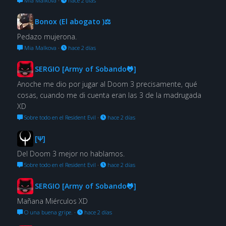
Mia Malkova
·
hace 2 días
Bonox (El abogato )⚖
Pedazo mujerona.
Mia Malkova
·
hace 2 días
SERGIO [Army of Sobando🐸]
Anoche me dio por jugar al Doom 3 precisamente, qué
cosas, cuando me di cuenta eran las 3 de la madrugada
XD
Sobre todo en el Resident Evil
·
hace 2 días
[Ψ]
Del Doom 3 mejor no hablamos.
Sobre todo en el Resident Evil
·
hace 2 días
SERGIO [Army of Sobando🐸]
Mañana Miérculos XD
O una buena gripe.
·
hace 2 días