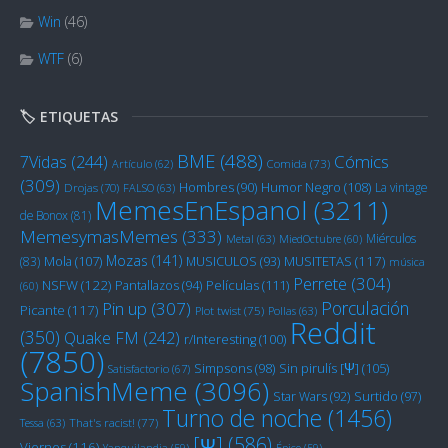
Win
(46)
WTF
(6)
🏷️ ETIQUETAS
BME
(488)
Cómics
7Vidas
(244)
Artículo
(62)
Comida
(73)
(309)
Humor Negro
(108)
Hombres
(90)
La vintage
Drojas
(70)
FALSO
(63)
MemesEnEspanol
(3211)
de Bonox
(81)
MemesymasMemes
(333)
Miérculos
Metal
(63)
MiedOctubre
(60)
Mozas
(141)
Mola
(107)
MUSITETAS
(117)
(83)
MUSICULOS
(93)
música
Perrete
(304)
NSFW
(122)
Películas
(111)
Pantallazos
(94)
(60)
Porculación
Pin up
(307)
Picante
(117)
Plot twist
(75)
Pollas
(63)
Reddit
(350)
Quake FM
(242)
r/Interesting
(100)
(7850)
Sin pirulís [Ψ]
(105)
Simpsons
(98)
Satisfactorio
(67)
SpanishMeme
(3096)
Star Wars
(92)
Surtido
(97)
Turno de noche
(1456)
Tessa
(63)
That's racist!
(77)
[Ψ]
(586)
Viernes
(116)
Yanquilandia
(59)
Épico
(59)