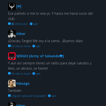
[Ψ]
Ese partido sí me lo veía yo. Y hasta me hacía socio del
club.
🔞 ¡Miérculos!
·
ayer
Oiher
¡Gracias, Sergio! Me voy a la cama... ¡Buenos días!
Mi vida en bucle
·
ayer
SERGIO [Army of Sobando🐸]
Y aun así siempre tienes un ratito para dejar saludos y
likes, un abrazo, se fuerte!
Mi vida en bucle
·
ayer
Paluego
También
¿Alguien sabe qué ha pasado?
·
ayer
Oiher