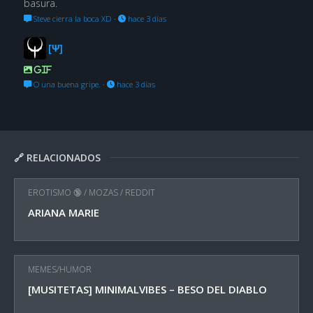
basura.
Steve cierra la boca XD
·
hace 3 días
[Ψ]
GIF
O una buena gripe.
·
hace 3 días
🔗 RELACIONADOS
EROTISMO 🔞
/
MOZAS
/
REDDIT
ARIANA MARIE
MEMES/HUMOR
[MUSITETAS] MINIMALVIBES – BESO DEL DIABLO