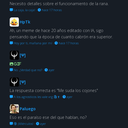
Necesito detalles sobre el funcionamiento de la rana.
La caja, la caja!
·
hace 17 horas
HpTk
Ah, un meme de hace 20 años editado con IA, sigo
pensando que la época de cuanto cabrón era superior.
Hoy por ti, mañana por mí
·
hace 17 horas
[Ψ]
GIF
No. ¿Verdad que no?
·
ayer
[Ψ]
La respuesta correcta es "Me suda los cojones"
A los agnosticos les vale vrg 🗿🍷
·
ayer
Paluego
Eso es el paraíso ese del que hablan, no?
🔞 ¡Miérculos!
·
ayer