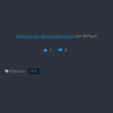
Publicado en r/BuenosMemesEsp
por MrPipox
2
0
Etiquetas:
BME