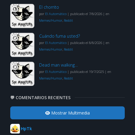
El chorrito
por
El Automático
|
publicado el 7/8/2026
|
en
Memes/Humor
,
Reddit
Cuándo fuma usted?
por
El Automático
|
publicado el 8/8/2026
|
en
Memes/Humor
,
Reddit
Dead man walking…
por
El Automático
|
publicado el 19/7/2025
|
en
Memes/Humor
,
Reddit
💬 COMENTARIOS RECIENTES
Mostrar Multimedia
HpTk