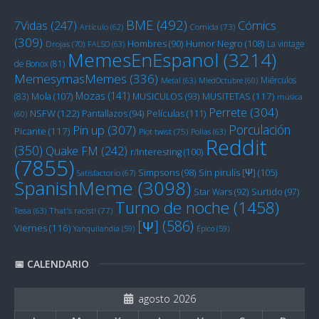
BME
(492)
Cómics
7Vidas
(247)
Artículo
(62)
Comida
(73)
(309)
Humor Negro
(108)
Hombres
(90)
La vintage
Drojas
(70)
FALSO
(63)
MemesEnEspanol
(3214)
de Bonox
(81)
MemesymasMemes
(336)
Miérculos
Metal
(63)
MiedOctubre
(60)
Mozas
(141)
Mola
(107)
MUSITETAS
(117)
(83)
MUSICULOS
(93)
música
Perrete
(304)
NSFW
(122)
Películas
(111)
Pantallazos
(94)
(60)
Porculación
Pin up
(307)
Picante
(117)
Plot twist
(75)
Pollas
(63)
Reddit
(350)
Quake FM
(242)
r/Interesting
(100)
(7855)
Sin pirulís [Ψ]
(105)
Simpsons
(98)
Satisfactorio
(67)
SpanishMeme
(3098)
Star Wars
(92)
Surtido
(97)
Turno de noche
(1458)
Tessa
(63)
That's racist!
(77)
[Ψ]
(586)
Viernes
(116)
Yanquilandia
(59)
Épico
(59)
📅 CALENDARIO
agosto 2026