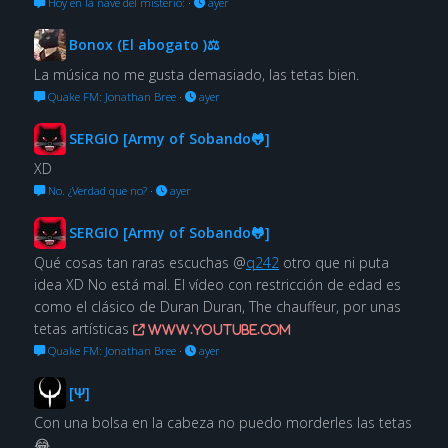
Hoy en la nave del misterio:
·
ayer
Bonox (El abogato )⚖
La música no me gusta demasiado, las tetas bien.
Quake FM: Jonathan Bree
·
ayer
SERGIO [Army of Sobando🐸]
XD
No. ¿Verdad que no?
·
ayer
SERGIO [Army of Sobando🐸]
Qué cosas tan raras escuchas @
q242
otro que ni puta
idea XD No está mal. El vídeo con restricción de edad es
como el clásico de Duran Duran, The chauffeur, por unas
tetas artísticas
www.youtube.com
Quake FM: Jonathan Bree
·
ayer
[Ψ]
Con una bolsa en la cabeza no puedo morderles las tetas
😂