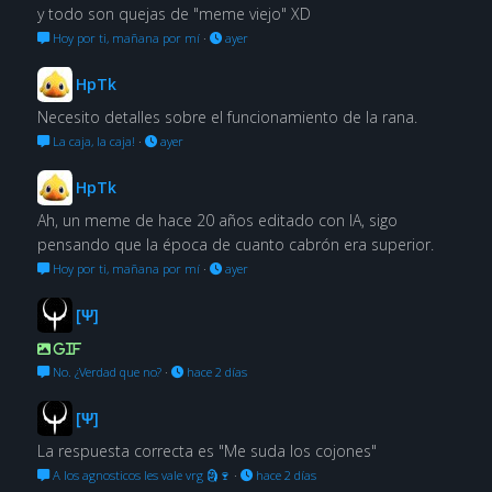
y todo son quejas de "meme viejo" XD
Hoy por ti, mañana por mí
·
ayer
HpTk
Necesito detalles sobre el funcionamiento de la rana.
La caja, la caja!
·
ayer
HpTk
Ah, un meme de hace 20 años editado con IA, sigo
pensando que la época de cuanto cabrón era superior.
Hoy por ti, mañana por mí
·
ayer
[Ψ]
GIF
No. ¿Verdad que no?
·
hace 2 días
[Ψ]
La respuesta correcta es "Me suda los cojones"
A los agnosticos les vale vrg 🗿🍷
·
hace 2 días