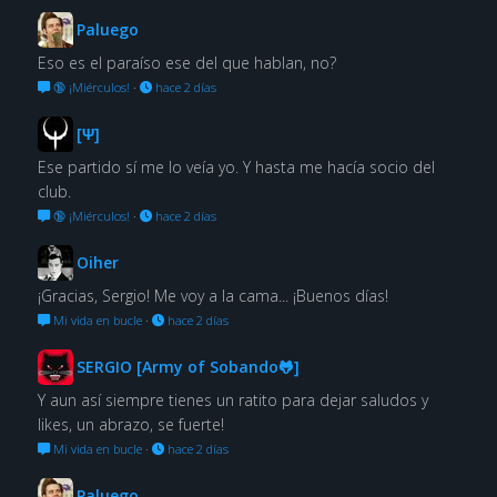
Paluego
Eso es el paraíso ese del que hablan, no?
🔞 ¡Miérculos!
·
hace 2 días
[Ψ]
Ese partido sí me lo veía yo. Y hasta me hacía socio del
club.
🔞 ¡Miérculos!
·
hace 2 días
Oiher
¡Gracias, Sergio! Me voy a la cama... ¡Buenos días!
Mi vida en bucle
·
hace 2 días
SERGIO [Army of Sobando🐸]
Y aun así siempre tienes un ratito para dejar saludos y
likes, un abrazo, se fuerte!
Mi vida en bucle
·
hace 2 días
Paluego