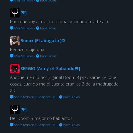
Mia Malkova
·
hace 3 días
[Ψ]
Para qué voy a miar tu alcoba pudiendo miarte a tí.
Mia Malkova
·
hace 3 días
Bonox (El abogato )⚖
Pedazo mujerona.
Mia Malkova
·
hace 3 días
SERGIO [Army of Sobando🐸]
Anoche me dio por jugar al Doom 3 precisamente, qué
cosas, cuando me di cuenta eran las 3 de la madrugada
XD
Sobre todo en el Resident Evil
·
hace 3 días
[Ψ]
Del Doom 3 mejor no hablamos.
Sobre todo en el Resident Evil
·
hace 3 días