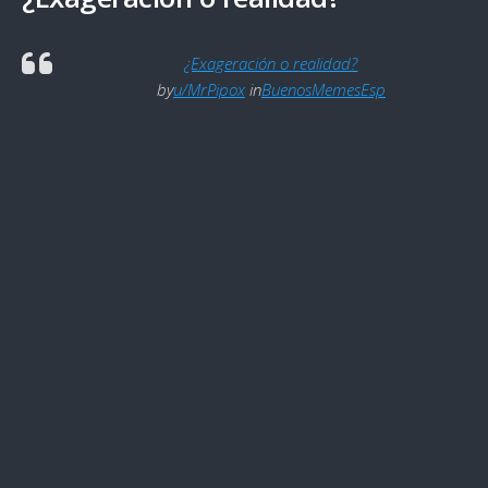
¿Exageración o realidad?
by
u/MrPipox
in
BuenosMemesEsp