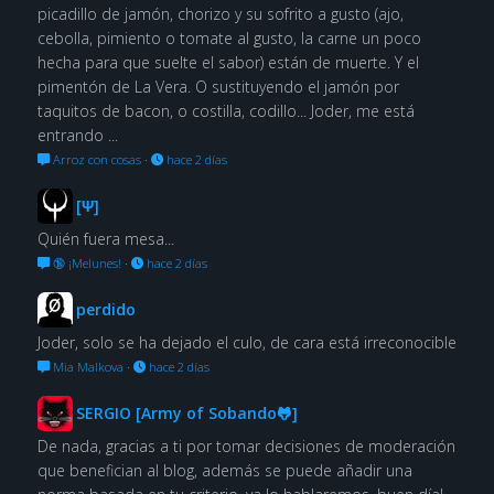
picadillo de jamón, chorizo y su sofrito a gusto (ajo,
cebolla, pimiento o tomate al gusto, la carne un poco
hecha para que suelte el sabor) están de muerte. Y el
pimentón de La Vera. O sustituyendo el jamón por
taquitos de bacon, o costilla, codillo... Joder, me está
entrando ...
Arroz con cosas
·
hace 2 días
[Ψ]
Quién fuera mesa...
🔞 ¡Melunes!
·
hace 2 días
perdido
Joder, solo se ha dejado el culo, de cara está irreconocible
Mia Malkova
·
hace 2 días
SERGIO [Army of Sobando🐸]
De nada, gracias a ti por tomar decisiones de moderación
que benefician al blog, además se puede añadir una