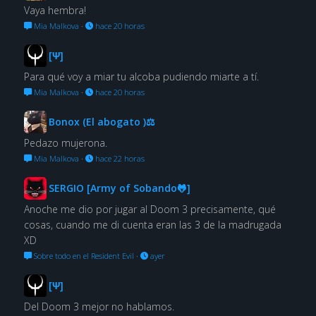
Vaya hembra!
Mia Malkova
·
hace 20 horas
[Ψ]
Para qué voy a miar tu alcoba pudiendo miarte a tí.
Mia Malkova
·
hace 20 horas
Bonox (El abogato )⚖
Pedazo mujerona.
Mia Malkova
·
hace 22 horas
SERGIO [Army of Sobando🐸]
Anoche me dio por jugar al Doom 3 precisamente, qué
cosas, cuando me di cuenta eran las 3 de la madrugada
XD
Sobre todo en el Resident Evil
·
ayer
[Ψ]
Del Doom 3 mejor no hablamos.