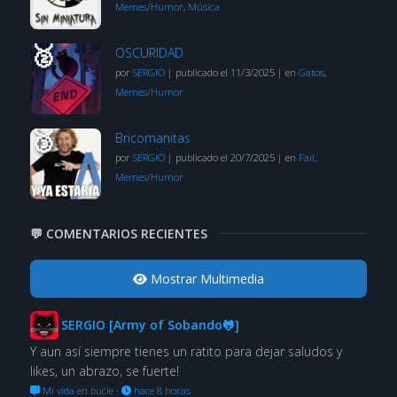
Memes/Humor
,
Música
OSCURIDAD
por
SERGIO
|
publicado el 11/3/2025
|
en
Gatos
,
Memes/Humor
Bricomanitas
por
SERGIO
|
publicado el 20/7/2025
|
en
Fail
,
Memes/Humor
💬 COMENTARIOS RECIENTES
Mostrar Multimedia
SERGIO [Army of Sobando🐸]
Y aun así siempre tienes un ratito para dejar saludos y
likes, un abrazo, se fuerte!
Mi vida en bucle
·
hace 8 horas