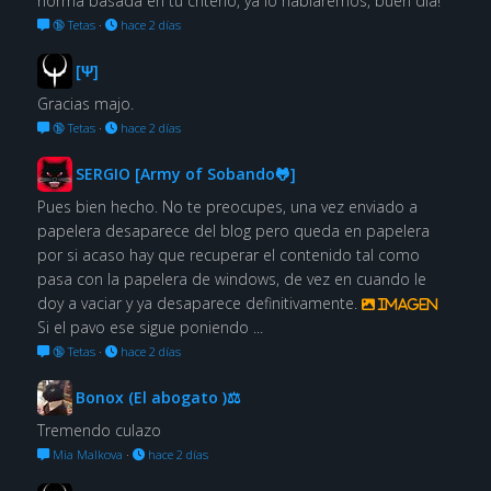
norma basada en tu criterio, ya lo hablaremos, buen día!
🔞 Tetas
·
hace 2 días
[Ψ]
Gracias majo.
🔞 Tetas
·
hace 2 días
SERGIO [Army of Sobando🐸]
Pues bien hecho. No te preocupes, una vez enviado a
papelera desaparece del blog pero queda en papelera
por si acaso hay que recuperar el contenido tal como
pasa con la papelera de windows, de vez en cuando le
doy a vaciar y ya desaparece definitivamente.
Imagen
Si el pavo ese sigue poniendo ...
🔞 Tetas
·
hace 2 días
Bonox (El abogato )⚖
Tremendo culazo
Mia Malkova
·
hace 2 días