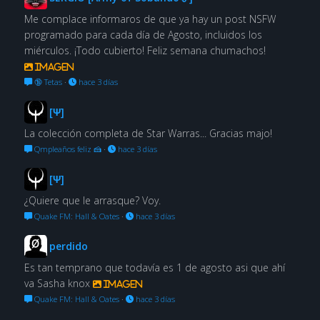
Me complace informaros de que ya hay un post NSFW
programado para cada día de Agosto, incluidos los
miérculos. ¡Todo cubierto! Feliz semana chumachos!
Imagen
🔞 Tetas
·
hace 3 días
[Ψ]
La colección completa de Star Warras... Gracias majo!
Qmpleaños feliz 🍰
·
hace 3 días
[Ψ]
¿Quiere que le arrasque? Voy.
Quake FM: Hall & Oates
·
hace 3 días
perdido
Es tan temprano que todavía es 1 de agosto asi que ahí
va Sasha knox
Imagen
Quake FM: Hall & Oates
·
hace 3 días