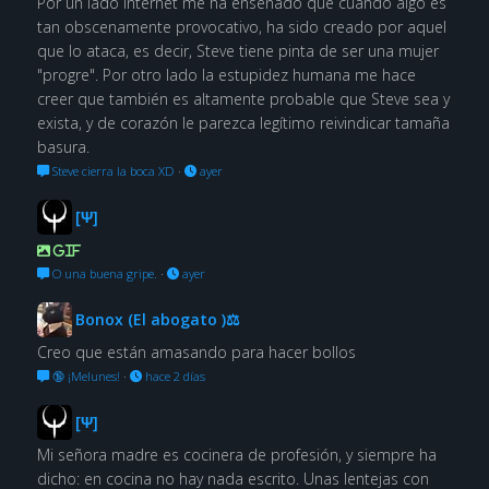
Por un lado internet me ha enseñado que cuando algo es
tan obscenamente provocativo, ha sido creado por aquel
que lo ataca, es decir, Steve tiene pinta de ser una mujer
"progre". Por otro lado la estupidez humana me hace
creer que también es altamente probable que Steve sea y
exista, y de corazón le parezca legítimo reivindicar tamaña
basura.
Steve cierra la boca XD
·
ayer
[Ψ]
GIF
O una buena gripe.
·
ayer
Bonox (El abogato )⚖
Creo que están amasando para hacer bollos
🔞 ¡Melunes!
·
hace 2 días
[Ψ]
Mi señora madre es cocinera de profesión, y siempre ha
dicho: en cocina no hay nada escrito. Unas lentejas con