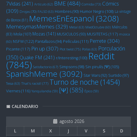
BME
(484)
Cómics
7Vidas
(241)
Artículo
(62)
Comida
(73)
(309)
Humor Negro
(108)
Hombres
(90)
La vintage
Drojas
(70)
FALSO
(63)
MemesEnEspanol
(3208)
de Bonox
(81)
MemesymasMemes
(329)
Miérculos
Metal
(63)
MiedOctubre
(60)
Mozas
(141)
Mola
(107)
MUSITETAS
(117)
(83)
MUSICULOS
(93)
música
Perrete
(304)
NSFW
(122)
Películas
(111)
Pantallazos
(94)
(60)
Porculación
Pin up
(307)
Picante
(117)
Plot twist
(75)
Pollas
(63)
Reddit
(350)
Quake FM
(241)
r/Interesting
(100)
(7845)
Sin pirulís [Ψ]
(105)
Simpsons
(98)
Satisfactorio
(67)
SpanishMeme
(3092)
Star Wars
(92)
Surtido
(97)
Turno de noche
(1454)
Tessa
(63)
That's racist!
(77)
[Ψ]
(585)
Viernes
(116)
Yanquilandia
(59)
Épico
(59)
📅 CALENDARIO
agosto 2026
L
M
X
J
V
S
D