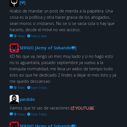
[Ψ]
Acabo de mandar un post de mierda a la papelera. Una
cosa es la política y otra hacer gracia de los ahogados,
sean moros o cristianos. No se si se vacía sola o hay que
hacerlo, desde el móvil no veo acceso.
🔞 Tetas
·
hace 2 días
SERGIO [Army of Sobando🐸]
XD No que va, tengo un mes muy liado y si no hago esto
no lo aguantaría, pasado septiembre ya vuelvo a la
tranquila normalidad, me lleva un webo de tiempo todo
esto así que he dedicado 2 findes a dejar el mes listo y ya
me quedo descansao
🔞 Tetas
·
hace 3 días
perdido
Vamos que te vas de vacaciones
youtu.be
🔞 Tetas
·
hace 3 días
SERGIO [Army of Sobando🐸]