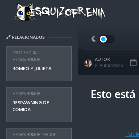
Skip
to
content
🔗 RELACIONADOS
EROTISMO 🔞
/
AUTOR
MEMES/HUMOR
El Automático
ROMEO Y JULIETA
Esto está
MEMES/HUMOR
RESPAWNING DE
COMIDA
Publ
MEMES/HUMOR
/
REDDIT