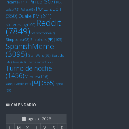
Pin up
(307)
Picante
(117)
Plot
Porculación
twist
(75)
Pollas
(63)
(350)
Quake FM
(241)
Reddit
r/Interesting
(100)
(7849)
Satisfactorio
(67)
Sin pirulís [Ψ]
(105)
Simpsons
(98)
SpanishMeme
(3095)
Star Wars
(92)
Surtido
(97)
Tessa
(63)
That's racist!
(77)
Turno de noche
(1456)
Viernes
(116)
[Ψ]
(585)
Yanquilandia
(59)
Épico
(59)
📅 CALENDARIO
agosto 2026
L
M
X
J
V
S
D