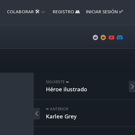
COLABORAR 🛠️
REGISTRO 👥
INICIAR SESIÓN ✅
ENVIAR
APORTE
📝
ENVIAR
REPORTE
🚧
SUGERENCIAS
SIGUIENTE ➡️
💡
Héroe ilustrado
⬅️ ANTERIOR
Karlee Grey