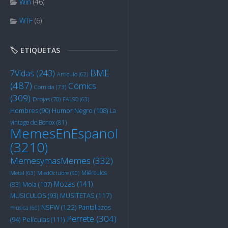
Win
(46)
WTF
(6)
🏷️ ETIQUETAS
BME
7Vidas
(243)
Artículo
(62)
(487)
Cómics
Comida
(73)
(309)
Drojas
(70)
FALSO
(63)
Humor Negro
(108)
Hombres
(90)
La
vintage de Bonox
(81)
MemesEnEspanol
(3210)
MemesymasMemes
(332)
Miérculos
Metal
(63)
MiedOctubre
(60)
Mozas
(141)
Mola
(107)
(83)
MUSITETAS
(117)
MUSICULOS
(93)
NSFW
(122)
Pantallazos
música
(60)
Perrete
(304)
Películas
(111)
(94)