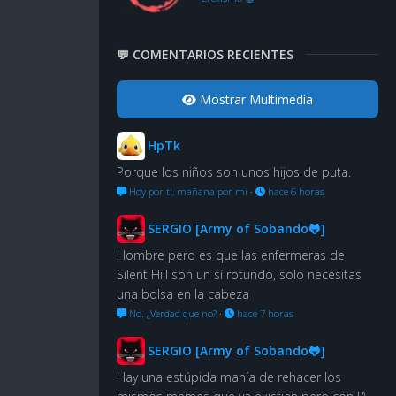
💬 COMENTARIOS RECIENTES
Mostrar Multimedia
HpTk
Porque los niños son unos hijos de puta.
Hoy por ti, mañana por mí
·
hace 6 horas
SERGIO [Army of Sobando🐸]
Hombre pero es que las enfermeras de
Silent Hill son un sí rotundo, solo necesitas
una bolsa en la cabeza
No. ¿Verdad que no?
·
hace 7 horas
SERGIO [Army of Sobando🐸]
Hay una estúpida manía de rehacer los