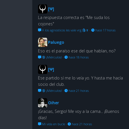
[Ψ]
La respuesta correcta es "Me suda los
cojones"
A los agnosticos les vale vrg 🗿🍷
·
hace 17 horas
Paluego
Eso es el paraíso ese del que hablan, no?
🔞 ¡Miérculos!
·
hace 18 horas
[Ψ]
Ese partido sí me lo veía yo. Y hasta me hacía
socio del club.
🔞 ¡Miérculos!
·
hace 21 horas
Oiher
¡Gracias, Sergio! Me voy a la cama... ¡Buenos
días!
Mi vida en bucle
·
hace 21 horas