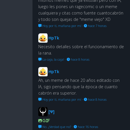
mismos memes que ya existian pero con IA,
luego les pones un ragecomic o un meme
cualquiera y citas como fuente cuantocabrón
y todo son quejas de "meme viejo" XD
Hoy por ti, mañana por mí
·
hace 7 horas
HpTk
Necesito detalles sobre el funcionamiento de
la rana.
La caja, la caja!
·
hace 8 horas
HpTk
Ah, un meme de hace 20 años editado con
IA, sigo pensando que la época de cuanto
cabrón era superior.
Hoy por ti, mañana por mí
·
hace 8 horas
[Ψ]
GIF
No. ¿Verdad que no?
·
hace 16 horas