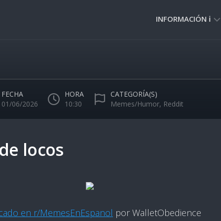
INFORMACIÓN ℹ️
PRIVACIDAD
🔒
NORMAS
DE
FECHA
HORA
CATEGORÍA(S)
USO
01/06/2026
10:30
Memes/Humor
,
Reddit
🚸
 de locos
icado en r/MemesEnEspanol
por WalletObedience