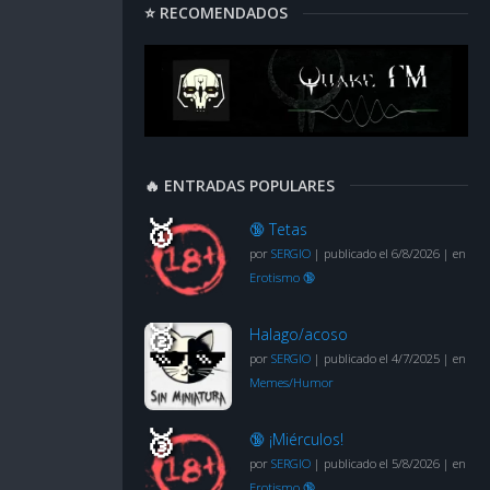
⭐ RECOMENDADOS
🔥 ENTRADAS POPULARES
🔞 Tetas
por
SERGIO
|
publicado el 6/8/2026
|
en
Erotismo 🔞
Halago/acoso
por
SERGIO
|
publicado el 4/7/2025
|
en
Memes/Humor
🔞 ¡Miérculos!
por
SERGIO
|
publicado el 5/8/2026
|
en
Erotismo 🔞