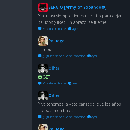
SERGIO [Army of Sobando🐸]
Y aun así siempre tienes un ratito para dejar
saludos y likes, un abrazo, se fuerte!
Mi vida en bucle
·
ayer
Paluego
También
¿Alguien sabe qué ha pasado?
·
ayer
Oiher
GIF
Mi vida en bucle
·
ayer
Oiher
Y ya tenemos la vista cansada, que los años
no pasan en balde.
¿Alguien sabe qué ha pasado?
·
ayer
Paluego