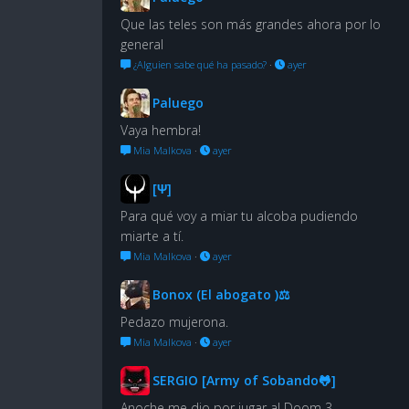
Que las teles son más grandes ahora por lo
general
¿Alguien sabe qué ha pasado?
·
ayer
Paluego
Vaya hembra!
Mia Malkova
·
ayer
[Ψ]
Para qué voy a miar tu alcoba pudiendo
miarte a tí.
Mia Malkova
·
ayer
Bonox (El abogato )⚖
Pedazo mujerona.
Mia Malkova
·
ayer
SERGIO [Army of Sobando🐸]
Anoche me dio por jugar al Doom 3