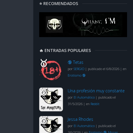
⭐ RECOMENDADOS
🔥 ENTRADAS POPULARES
🔞 Tetas
por
SERGIO
|
publicado el 6/8/2026
|
en
Erotismo 🔞
Una profesión muy constante
por
El Automático
|
publicado el
31/5/2026
|
en
Reddit
Jessa Rhodes
por
El Automático
|
publicado el
3/6/2026
|
en
Erotismo 🔞
,
Mozas
,