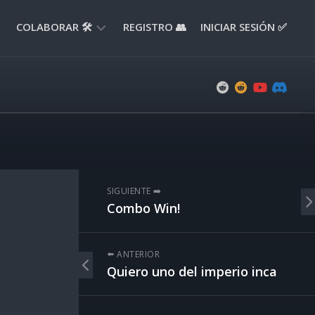
COLABORAR 🛠️
REGISTRO 👥
INICIAR SESIÓN ✅
ENVIAR
APORTE
📝
ENVIAR
REPORTE
🚧
SUGERENCIAS
SIGUIENTE ➡️
💡
Combo Win!
⬅️ ANTERIOR
Quiero uno del imperio inca