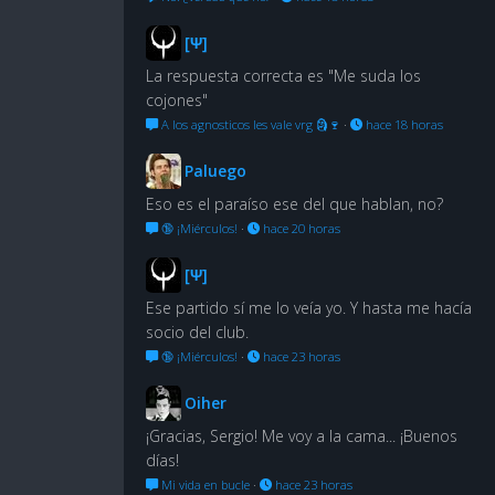
[Ψ]
La respuesta correcta es "Me suda los
cojones"
A los agnosticos les vale vrg 🗿🍷
·
hace 18 horas
Paluego
Eso es el paraíso ese del que hablan, no?
🔞 ¡Miérculos!
·
hace 20 horas
[Ψ]
Ese partido sí me lo veía yo. Y hasta me hacía
socio del club.
🔞 ¡Miérculos!
·
hace 23 horas
Oiher
¡Gracias, Sergio! Me voy a la cama... ¡Buenos
días!
Mi vida en bucle
·
hace 23 horas