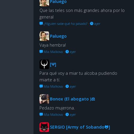
Paluego
Que las teles son más grandes ahora por lo
general
¿Alguien sabe qué ha pasado?
·
ayer
Paluego
Vaya hembra!
Mia Malkova
·
ayer
[Ψ]
Para qué voy a miar tu alcoba pudiendo
miarte a tí.
Mia Malkova
·
ayer
Bonox (El abogato )⚖
Pedazo mujerona.
Mia Malkova
·
ayer
SERGIO [Army of Sobando🐸]