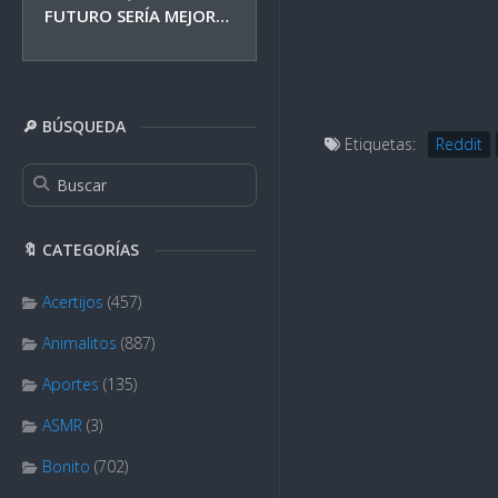
FUTURO SERÍA MEJOR…
🔎 BÚSQUEDA
Etiquetas:
Reddit
🔖 CATEGORÍAS
Acertijos
(457)
Animalitos
(887)
Aportes
(135)
ASMR
(3)
Bonito
(702)