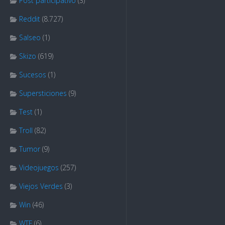
Post participativo
(3)
Reddit
(8.727)
Salseo
(1)
Skizo
(619)
Sucesos
(1)
Supersticiones
(9)
Test
(1)
Troll
(82)
Tumor
(9)
Videojuegos
(257)
Viejos Verdes
(3)
Win
(46)
WTF
(6)