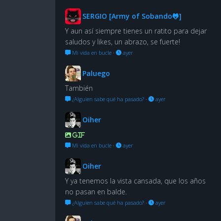
SERGIO [Army of Sobando🐸]
Y aun así siempre tienes un ratito para dejar
saludos y likes, un abrazo, se fuerte!
Mi vida en bucle
·
ayer
Paluego
También
¿Alguien sabe qué ha pasado?
·
ayer
Oiher
GIF
Mi vida en bucle
·
ayer
Oiher
Y ya tenemos la vista cansada, que los años
no pasan en balde.
¿Alguien sabe qué ha pasado?
·
ayer