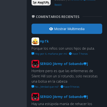
Reddit
💬 COMENTARIOS RECIENTES
Mostrar Multimedia
HpTk
Porque los niños son unos hijos de puta.
Hoy por ti, mañana por mí
·
hace 7 horas
SERGIO [Army of Sobando🐸]
Hombre pero es que las enfermeras de
Silent Hill son un sí rotundo, solo necesitas
una bolsa en la cabeza
No. ¿Verdad que no?
·
hace 9 horas
SERGIO [Army of Sobando🐸]
Hay una estúpida manía de rehacer los