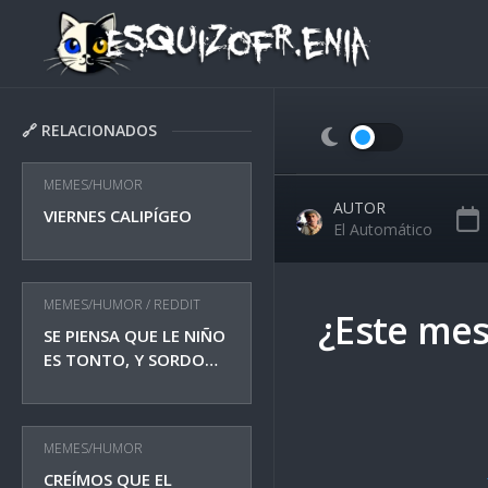
Skip
to
content
🔗 RELACIONADOS
MEMES/HUMOR
AUTOR
VIERNES CALIPÍGEO
El Automático
MEMES/HUMOR
/
REDDIT
¿Este mes
SE PIENSA QUE LE NIÑO
ES TONTO, Y SORDO…
MEMES/HUMOR
CREÍMOS QUE EL