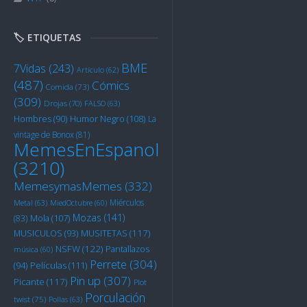
🏷️ ETIQUETAS
BME
7Vidas
(243)
Artículo
(62)
(487)
Cómics
Comida
(73)
(309)
Drojas
(70)
FALSO
(63)
Humor Negro
(108)
Hombres
(90)
La
vintage de Bonox
(81)
MemesEnEspanol
(3210)
MemesymasMemes
(332)
Miérculos
Metal
(63)
MiedOctubre
(60)
Mozas
(141)
Mola
(107)
(83)
MUSITETAS
(117)
MUSICULOS
(93)
NSFW
(122)
Pantallazos
música
(60)
Perrete
(304)
Películas
(111)
(94)
Pin up
(307)
Picante
(117)
Plot
Porculación
twist
(75)
Pollas
(63)