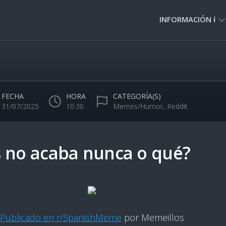
INFORMACIÓN ℹ️
PRIVACIDAD
🔒
NORMAS
DE
FECHA
HORA
CATEGORÍA(S)
USO
31/07/2025
10:30
Memes/Humor
,
Reddit
🚸
 no acaba nunca o qué?
Publicado en r/SpanishMeme
por Memeillos