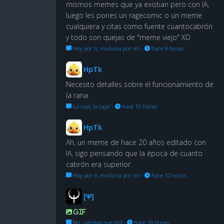
mismos memes que ya existian pero con IA,
luego les pones un ragecomic o un meme
cualquiera y citas como fuente cuantocabrón
y todo son quejas de "meme viejo" XD
Hoy por ti, mañana por mí
·
hace 9 horas
HpTk
Necesito detalles sobre el funcionamiento de
la rana.
La caja, la caja!
·
hace 10 horas
HpTk
Ah, un meme de hace 20 años editado con
IA, sigo pensando que la época de cuanto
cabrón era superior.
Hoy por ti, mañana por mí
·
hace 10 horas
[Ψ]
GIF
No. ¿Verdad que no?
·
hace 18 horas