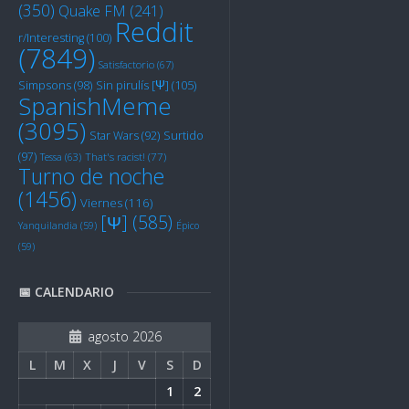
(350)
Quake FM
(241)
Reddit
r/Interesting
(100)
(7849)
Satisfactorio
(67)
Sin pirulís [Ψ]
(105)
Simpsons
(98)
SpanishMeme
(3095)
Star Wars
(92)
Surtido
(97)
Tessa
(63)
That's racist!
(77)
Turno de noche
(1456)
Viernes
(116)
[Ψ]
(585)
Yanquilandia
(59)
Épico
(59)
📅 CALENDARIO
agosto 2026
L
M
X
J
V
S
D
1
2