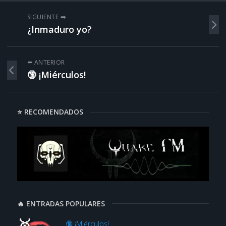
SIGUIENTE ➡️
¿Inmaduro yo?
⬅️ ANTERIOR
🔞 ¡Miérculos!
⭐ RECOMENDADOS
🔥 ENTRADAS POPULARES
🔞 ¡Miérculos!