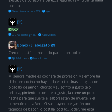
exista, y de corazón le parezca legítimo reivindicar tamaña
basura.
Steve cierra la boca XD
·
ayer
[Ψ]
GIF
O una buena gripe.
·
hace 2 días
Bonox (El abogato )⚖
Creo que están amasando para hacer bollos
🔞 ¡Melunes!
·
hace 2 días
[Ψ]
Mi señora madre es cocinera de profesión, y siempre ha
dicho: en cocina no hay nada escrito. Unas lentejas con
picadillo de jamón, chorizo y su sofrito a gusto (ajo,
cebolla, pimiento o tomate al gusto, la carne un poco
hecha para que suelte el sabor) están de muerte. Y el
pimentón de La Vera. O sustituyendo el jamón por
taquitos de bacon, o costilla, codillo... Joder, me está