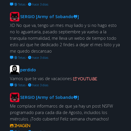
🔞 Tetas
·
hace 3 días
SERGIO [Army of Sobando🐸]
XD No que va, tengo un mes muy liado y si no hago esto
no lo aguantaría, pasado septiembre ya vuelvo a la
tranquila normalidad, me lleva un webo de tiempo todo
esto así que he dedicado 2 findes a dejar el mes listo y ya
me quedo descansao
🔞 Tetas
·
hace 3 días
perdido
Vamos que te vas de vacaciones
youtu.be
🔞 Tetas
·
hace 3 días
SERGIO [Army of Sobando🐸]
Me complace informaros de que ya hay un post NSFW
programado para cada día de Agosto, incluidos los
miérculos. ¡Todo cubierto! Feliz semana chumachos!
Imagen