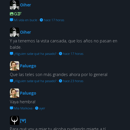
Oiher
GIF
Mi vida en bucle
·
hace 17 horas
Oiher
Y ya tenemos la vista cansada, que los años no pasan en
balde.
¿Alguien sabe qué ha pasado?
·
hace 17 horas
Paluego
Que las teles son más grandes ahora por lo general
¿Alguien sabe qué ha pasado?
·
hace 23 horas
Paluego
Vaya hembra!
Mia Malkova
·
ayer
[Ψ]
Para qué voy a miar tu alcoba pudiendo miarte a tí.