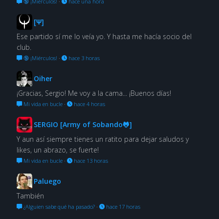
🔞 ¡Miérculos!
·
hace una hora
[Ψ]
Ese partido sí me lo veía yo. Y hasta me hacía socio del
club.
🔞 ¡Miérculos!
·
hace 3 horas
Oiher
¡Gracias, Sergio! Me voy a la cama... ¡Buenos días!
Mi vida en bucle
·
hace 4 horas
SERGIO [Army of Sobando🐸]
Y aun así siempre tienes un ratito para dejar saludos y
likes, un abrazo, se fuerte!
Mi vida en bucle
·
hace 13 horas
Paluego
También
¿Alguien sabe qué ha pasado?
·
hace 17 horas