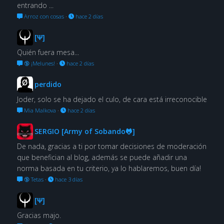
entrando ...
Arroz con cosas
·
hace 2 días
[Ψ]
Quién fuera mesa...
🔞 ¡Melunes!
·
hace 2 días
perdido
Joder, solo se ha dejado el culo, de cara está irreconocible
Mia Malkova
·
hace 2 días
SERGIO [Army of Sobando🐸]
De nada, gracias a ti por tomar decisiones de moderación
que benefician al blog, además se puede añadir una
norma basada en tu criterio, ya lo hablaremos, buen día!
🔞 Tetas
·
hace 3 días
[Ψ]
Gracias majo.