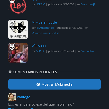
por
SERGIO
|
publicado el 5/8/2026
|
en
Erotismo 🔞
Mi vida en bucle
por
El Automático
|
publicado el 4/8/2026
|
en
Memes/Humor
,
Reddit
Wassaaa
por
SERGIO
|
publicado el 2/9/2024
|
en
Animalitos
💬 COMENTARIOS RECIENTES
Mostrar Multimedia
Paluego
Eso es el paraíso ese del que hablan, no?