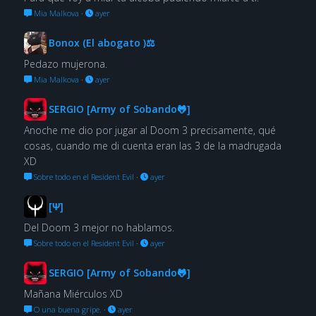
Mia Malkova
·
ayer
Bonox (El abogato )⚖
Pedazo mujerona.
Mia Malkova
·
ayer
SERGIO [Army of Sobando🐸]
Anoche me dio por jugar al Doom 3 precisamente, qué
cosas, cuando me di cuenta eran las 3 de la madrugada
XD
Sobre todo en el Resident Evil
·
ayer
[Ψ]
Del Doom 3 mejor no hablamos.
Sobre todo en el Resident Evil
·
ayer
SERGIO [Army of Sobando🐸]
Mañana Miérculos XD
O una buena gripe.
·
ayer