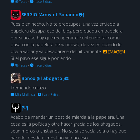
🔞 Tetas
·
hace 3 días
SERGIO [Army of Sobando🐸]
Pues bien hecho. No te preocupes, una vez enviado a
papelera desaparece del blog pero queda en papelera
por si acaso hay que recuperar el contenido tal como
pasa con la papelera de windows, de vez en cuando le
doy a vaciar y ya desaparece definitivamente.
Imagen
Si el pavo ese sigue poniendo ...
🔞 Tetas
·
hace 3 días
Bonox (El abogato )⚖
Tremendo culazo
Mia Malkova
·
hace 3 días
[Ψ]
Acabo de mandar un post de mierda a la papelera. Una
cosa es la política y otra hacer gracia de los ahogados,
sean moros o cristianos. No se si se vacía sola o hay que
hacerlo, desde el móvil no veo acceso.