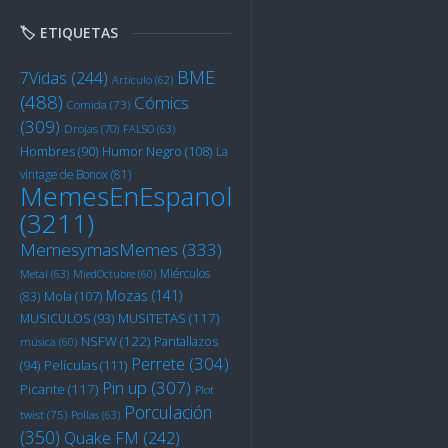
🏷️ ETIQUETAS
BME
7Vidas
(244)
Artículo
(62)
(488)
Cómics
Comida
(73)
(309)
Drojas
(70)
FALSO
(63)
Humor Negro
(108)
Hombres
(90)
La
vintage de Bonox
(81)
MemesEnEspanol
(3211)
MemesymasMemes
(333)
Miérculos
Metal
(63)
MiedOctubre
(60)
Mozas
(141)
Mola
(107)
(83)
MUSITETAS
(117)
MUSICULOS
(93)
NSFW
(122)
Pantallazos
música
(60)
Perrete
(304)
Películas
(111)
(94)
Pin up
(307)
Picante
(117)
Plot
Porculación
twist
(75)
Pollas
(63)
(350)
Quake FM
(242)