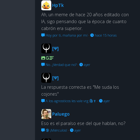
HpTk
Ah, un meme de hace 20 años editado con
IA, sigo pensando que la época de cuanto
cabrón era superior.
Hoy por ti, mañana por mí
·
hace 15 horas
[Ψ]
GIF
No. ¿Verdad que no?
·
ayer
[Ψ]
La respuesta correcta es "Me suda los
cojones"
A los agnosticos les vale vrg 🗿🍷
·
ayer
Paluego
Eso es el paraíso ese del que hablan, no?
🔞 ¡Miérculos!
·
ayer