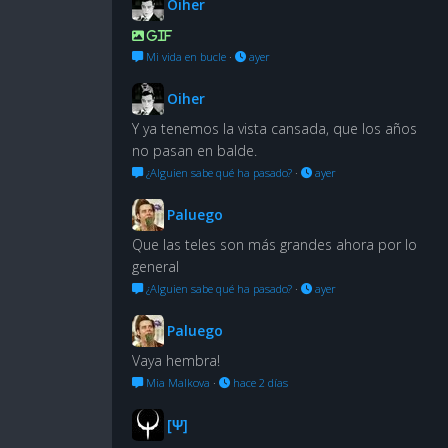
Oiher
GIF
Mi vida en bucle
·
ayer
Oiher
Y ya tenemos la vista cansada, que los años
no pasan en balde.
¿Alguien sabe qué ha pasado?
·
ayer
Paluego
Que las teles son más grandes ahora por lo
general
¿Alguien sabe qué ha pasado?
·
ayer
Paluego
Vaya hembra!
Mia Malkova
·
hace 2 días
[Ψ]