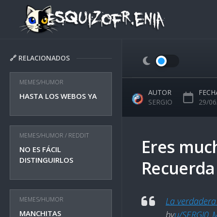
Skip
to
content
🔗 RELACIONADOS
MEMES/HUMOR
AUTOR
FECH
HASTA LOS WEBOS YA
SERGIO
29/06
MEMES/HUMOR
/
REDDIT
Eres much
NO ES FÁCIL
DISTINGUIRLOS
Recuerda 
MEMES/HUMOR
La verdadera 
MANCHITAS
by
u/SERGI0_