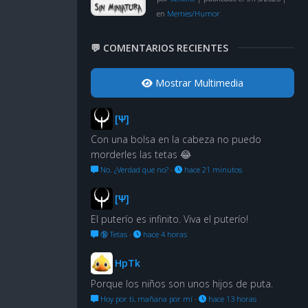
en
Memes/Humor
💬 COMENTARIOS RECIENTES
Mostrar Multimedia
[Ψ]
Con una bolsa en la cabeza no puedo
morderles las tetas 😂
No. ¿Verdad que no?
·
hace 21 minutos
[Ψ]
El puterío es infinito. Viva el puterío!
🔞 Tetas
·
hace 4 horas
HpTk
Porque los niños son unos hijos de puta.
Hoy por ti, mañana por mí
·
hace 13 horas