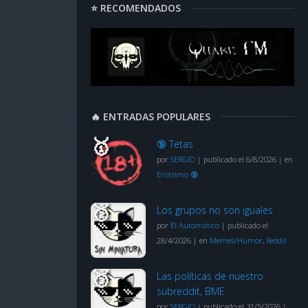
⭐ RECOMENDADOS
🔥 ENTRADAS POPULARES
🔞 Tetas
por
SERGIO
|
publicado el 6/8/2026
|
en
Erotismo 🔞
Los grupos no son iguales
por
El Automático
|
publicado el
28/4/2026
|
en
Memes/Humor
,
Reddit
Las políticas de nuestro
subreddit, BME
por
SERGIO
|
publicado el 31/5/2026
|