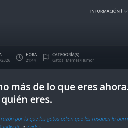
INFORMACIÓN ℹ️
PRIVACIDAD
🔒
NORMAS
DE
A
HORA
CATEGORÍA(S)
USO
/2026
21:44
Gatos
,
Memes/Humor
🚸
o más de lo que eres ahora
quién eres.
razón por la que los gatos odian que les rasquen la barr
Man0waR_
in
7vidas