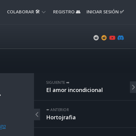
COLABORAR 🛠️
REGISTRO 👥
INICIAR SESIÓN ✅
ENVIAR
APORTE
📝
ENVIAR
REPORTE
🚧
SUGERENCIAS
SIGUIENTE ➡️
💡
.
El amor incondicional
⬅️ ANTERIOR
Hortojrafia
iga