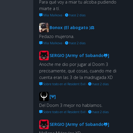
Para qué voy a miar tu alcoba pudiendo
miarte a tí.
Mia Malkova
·
hace 2 días
Bonox (El abogato )⚖
Pedazo mujerona.
Mia Malkova
·
hace 2 días
SERGIO [Army of Sobando🐸]
Anoche me dio por jugar al Doom 3
precisamente, qué cosas, cuando me di
cuenta eran las 3 de la madrugada XD
Sobre todo en el Resident Evil
·
hace 2 días
[Ψ]
Del Doom 3 mejor no hablamos.
Sobre todo en el Resident Evil
·
hace 2 días
SERGIO [Army of Sobando🐸]