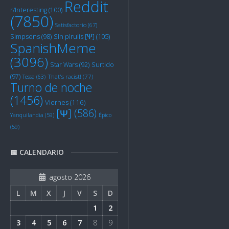
Reddit
r/Interesting
(100)
(7850)
Satisfactorio
(67)
Sin pirulís [Ψ]
(105)
Simpsons
(98)
SpanishMeme
(3096)
Star Wars
(92)
Surtido
(97)
Tessa
(63)
That's racist!
(77)
Turno de noche
(1456)
Viernes
(116)
[Ψ]
(586)
Yanquilandia
(59)
Épico
(59)
📅 CALENDARIO
agosto 2026
L
M
X
J
V
S
D
1
2
3
4
5
6
7
8
9