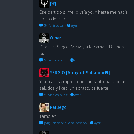
[Ψ]
Ese partido sí me lo veía yo. Y hasta me hacía
socio del club.
🔞 ¡Miérculos!
·
ayer
Oiher
¡Gracias, Sergio! Me voy a la cama... ¡Buenos
días!
Mi vida en bucle
·
ayer
SERGIO [Army of Sobando🐸]
Y aun así siempre tienes un ratito para dejar
saludos y likes, un abrazo, se fuerte!
Mi vida en bucle
·
ayer
Paluego
También
¿Alguien sabe qué ha pasado?
·
ayer