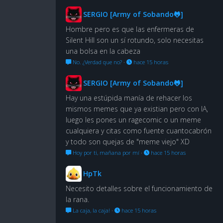
SERGIO [Army of Sobando🐸]
Hombre pero es que las enfermeras de
Silent Hill son un sí rotundo, solo necesitas
una bolsa en la cabeza
No. ¿Verdad que no?
·
hace 15 horas
SERGIO [Army of Sobando🐸]
Hay una estúpida manía de rehacer los
mismos memes que ya existian pero con IA,
luego les pones un ragecomic o un meme
cualquiera y citas como fuente cuantocabrón
y todo son quejas de "meme viejo" XD
Hoy por ti, mañana por mí
·
hace 15 horas
HpTk
Necesito detalles sobre el funcionamiento de
la rana.
La caja, la caja!
·
hace 15 horas