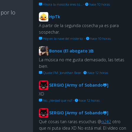
Ahora la mascota eres tú…
·
hace 10 horas
por lo
HpTk
A partir de la segunda cosecha ya es para
sospechar.
Hoy en la nave del misterio:
·
hace 10 horas
Bonox (El abogato )⚖
La música no me gusta demasiado, las tetas
bien.
Quake FM: Jonathan Bree
·
hace 12 horas
SERGIO [Army of Sobando🐸]
XD
No. ¿Verdad que no?
·
hace 12 horas
SERGIO [Army of Sobando🐸]
Qué cosas tan raras escuchas @
q242
otro
que ni puta idea XD No está mal. El vídeo con