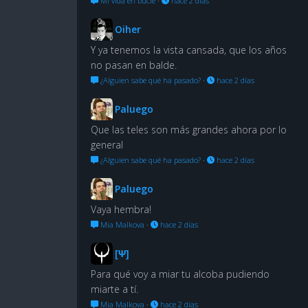
Mi vida en bucle
·
hace 2 días
Oiher
Y ya tenemos la vista cansada, que los años
no pasan en balde.
¿Alguien sabe qué ha pasado?
·
hace 2 días
Paluego
Que las teles son más grandes ahora por lo
general
¿Alguien sabe qué ha pasado?
·
hace 2 días
Paluego
Vaya hembra!
Mia Malkova
·
hace 2 días
[Ψ]
Para qué voy a miar tu alcoba pudiendo
miarte a tí.
Mia Malkova
·
hace 2 días