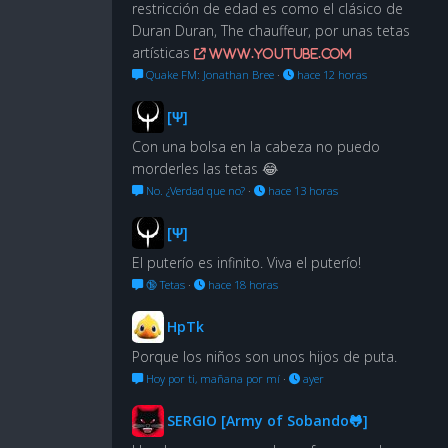
restricción de edad es como el clásico de
Duran Duran, The chauffeur, por unas tetas
artísticas
www.youtube.com
Quake FM: Jonathan Bree
·
hace 12 horas
[Ψ]
Con una bolsa en la cabeza no puedo
morderles las tetas 😂
No. ¿Verdad que no?
·
hace 13 horas
[Ψ]
El puterío es infinito. Viva el puterío!
🔞 Tetas
·
hace 18 horas
HpTk
Porque los niños son unos hijos de puta.
Hoy por ti, mañana por mí
·
ayer
SERGIO [Army of Sobando🐸]