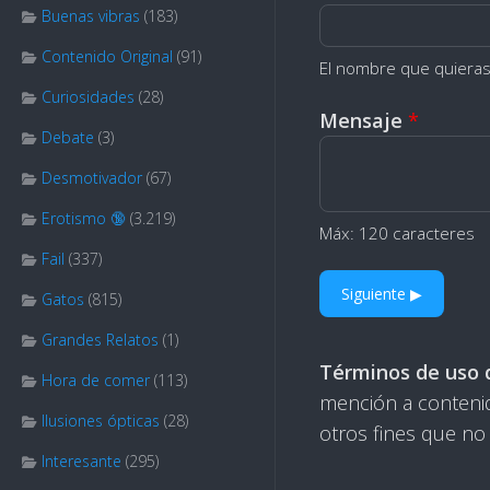
u
Buenas vibras
(183)
m
Contenido Original
(91)
a
El nombre que quiera
Curiosidades
(28)
n
Mensaje
*
o
Debate
(3)
?
Desmotivador
(67)
H
Erotismo 🔞
(3.219)
u
Máx: 120 caracteres
m
Fail
(337)
a
Siguiente ▶
Gatos
(815)
n
Grandes Relatos
(1)
o
Términos de uso 
?
Hora de comer
(113)
mención a contenid
Ilusiones ópticas
(28)
otros fines que no
Interesante
(295)