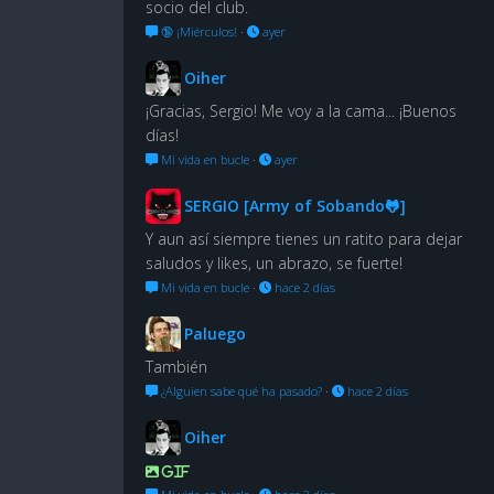
socio del club.
🔞 ¡Miérculos!
·
ayer
Oiher
¡Gracias, Sergio! Me voy a la cama... ¡Buenos
días!
Mi vida en bucle
·
ayer
SERGIO [Army of Sobando🐸]
Y aun así siempre tienes un ratito para dejar
saludos y likes, un abrazo, se fuerte!
Mi vida en bucle
·
hace 2 días
Paluego
También
¿Alguien sabe qué ha pasado?
·
hace 2 días
Oiher
GIF