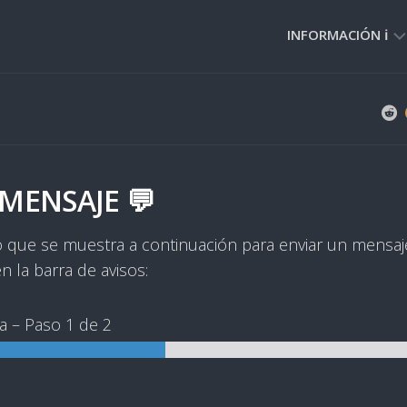
INFORMACIÓN ℹ️
PRIVACIDAD
🔒
NORMAS
DE
USO
MENSAJE 💬
🚸
rio que se muestra a continuación para enviar un mensaj
 la barra de avisos:
ca
–
Paso
1
de 2