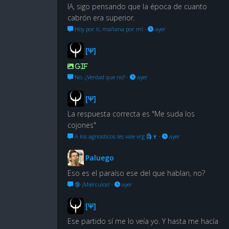
IA, sigo pensando que la época de cuanto
cabrón era superior.
Hoy por ti, mañana por mí
·
ayer
[Ψ]
GIF
No. ¿Verdad que no?
·
ayer
[Ψ]
La respuesta correcta es "Me suda los
cojones"
A los agnosticos les vale vrg 🗿🍷
·
ayer
Paluego
Eso es el paraíso ese del que hablan, no?
🔞 ¡Miérculos!
·
ayer
[Ψ]
Ese partido sí me lo veía yo. Y hasta me hacía