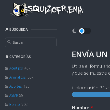
Skip
to
content
🔎 BÚSQUEDA
ENVÍA UN 
🔖 CATEGORÍAS
Utiliza el formula
Acertijos
(457)
y que se muestre en
Animalitos
(887)
Aportes
(135)
ℹ️ Información Bási
ASMR
(3)
Bonito
(702)
H
Nombre
*