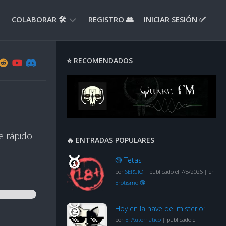
COLABORAR 🛠️
REGISTRO 👥
INICIAR SESIÓN ✅
ENVIAR
⭐ RECOMENDADOS
APORTE
📝
ENVIAR
REPORTE
🚧
SUGERENCIAS
e rápido
🔥 ENTRADAS POPULARES
💡
🔞 Tetas
por
SERGIO
|
publicado el 7/8/2026
|
en
Erotismo 🔞
Hoy en la nave del misterio:
por
El Automático
|
publicado el