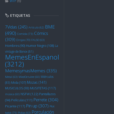
WTF
(6)
🏷️ ETIQUETAS
BME
7Vidas
(245)
Artículo
(62)
(490)
Cómics
Comida
(73)
(309)
Drojas
(70)
FALSO
(63)
Humor Negro
(108)
Hombres
(90)
La
vintage de Bonox
(81)
MemesEnEspanol
(3212)
MemesymasMemes
(335)
Miérculos
Metal
(63)
MiedOctubre
(60)
Mozas
(141)
Mola
(107)
(83)
MUSITETAS
(117)
MUSICULOS
(93)
NSFW
(122)
Pantallazos
música
(60)
Perrete
(304)
Películas
(111)
(94)
Pin up
(307)
Picante
(117)
Plot
Porculación
twist
(75)
Pollas
(63)