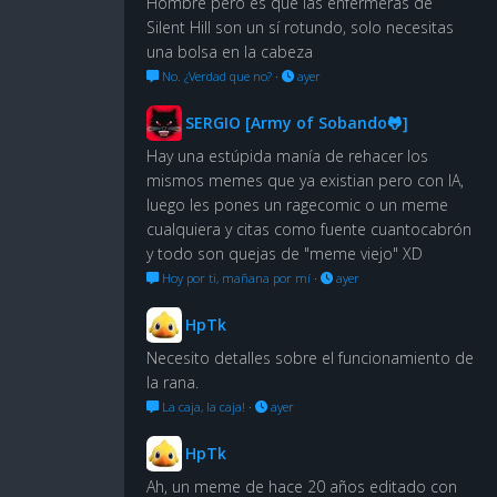
Hombre pero es que las enfermeras de
Silent Hill son un sí rotundo, solo necesitas
una bolsa en la cabeza
No. ¿Verdad que no?
·
ayer
SERGIO [Army of Sobando🐸]
Hay una estúpida manía de rehacer los
mismos memes que ya existian pero con IA,
luego les pones un ragecomic o un meme
cualquiera y citas como fuente cuantocabrón
y todo son quejas de "meme viejo" XD
Hoy por ti, mañana por mí
·
ayer
HpTk
Necesito detalles sobre el funcionamiento de
la rana.
La caja, la caja!
·
ayer
HpTk
Ah, un meme de hace 20 años editado con