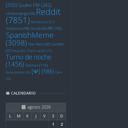
(350)
Quake FM
(242)
Reddit
r/Interesting
(100)
(7851)
Satisfactorio
(67)
Sin pirulís [Ψ]
(105)
Simpsons
(98)
SpanishMeme
(3098)
Star Wars
(92)
Surtido
(97)
Tessa
(63)
That's racist!
(77)
Turno de noche
(1456)
Viernes
(116)
[Ψ]
(586)
Yanquilandia
(59)
Épico
(59)
📅 CALENDARIO
agosto 2026
L
M
X
J
V
S
D
1
2