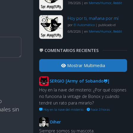
7/8/2026
|
en
Memes/Humor
,
Reddit
Hoy por ti, mañana por mí
por
El Automático
|
publicado el
6/8/2026
|
en
Memes/Humor
,
Reddit
💬 COMENTARIOS RECIENTES
Mostrar Multimedia
SERGIO [Army of Sobando🐸]
Hoy en la nave del misterio: ¿Por qué cojones
no funciona la vintage de Bonox y cuándo
o
tendré un rato para mirarlo?
ales sin
Hoy en la nave del misterio:
·
hace 3 horas
Oiher
Siempre somos su mascota.