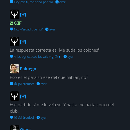
Hoy por ti, mañana por mí
·
ayer
[Ψ]
GIF
No. ¿Verdad que no?
·
ayer
[Ψ]
La respuesta correcta es "Me suda los cojones"
A los agnosticos les vale vrg 🗿🍷
·
ayer
Paluego
Eso es el paraíso ese del que hablan, no?
🔞 ¡Miérculos!
·
ayer
[Ψ]
Ese partido sí me lo veía yo. Y hasta me hacía socio del
club.
🔞 ¡Miérculos!
·
ayer
Oiher