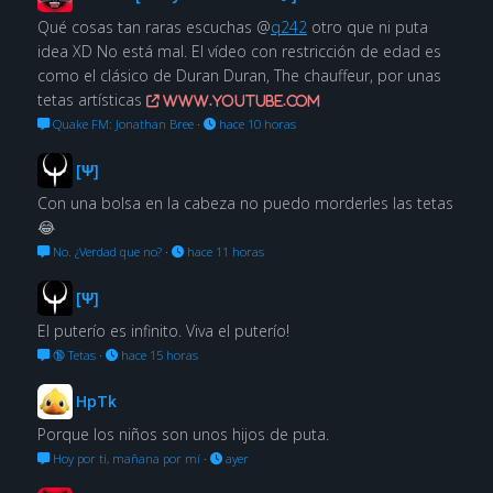
Qué cosas tan raras escuchas @
q242
otro que ni puta
idea XD No está mal. El vídeo con restricción de edad es
como el clásico de Duran Duran, The chauffeur, por unas
tetas artísticas
www.youtube.com
Quake FM: Jonathan Bree
·
hace 10 horas
[Ψ]
Con una bolsa en la cabeza no puedo morderles las tetas
😂
No. ¿Verdad que no?
·
hace 11 horas
[Ψ]
El puterío es infinito. Viva el puterío!
🔞 Tetas
·
hace 15 horas
HpTk
Porque los niños son unos hijos de puta.
Hoy por ti, mañana por mí
·
ayer