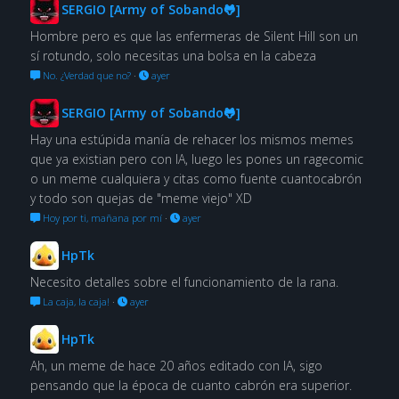
SERGIO [Army of Sobando🐸]
Hombre pero es que las enfermeras de Silent Hill son un
sí rotundo, solo necesitas una bolsa en la cabeza
No. ¿Verdad que no?
·
ayer
SERGIO [Army of Sobando🐸]
Hay una estúpida manía de rehacer los mismos memes
que ya existian pero con IA, luego les pones un ragecomic
o un meme cualquiera y citas como fuente cuantocabrón
y todo son quejas de "meme viejo" XD
Hoy por ti, mañana por mí
·
ayer
HpTk
Necesito detalles sobre el funcionamiento de la rana.
La caja, la caja!
·
ayer
HpTk
Ah, un meme de hace 20 años editado con IA, sigo
pensando que la época de cuanto cabrón era superior.