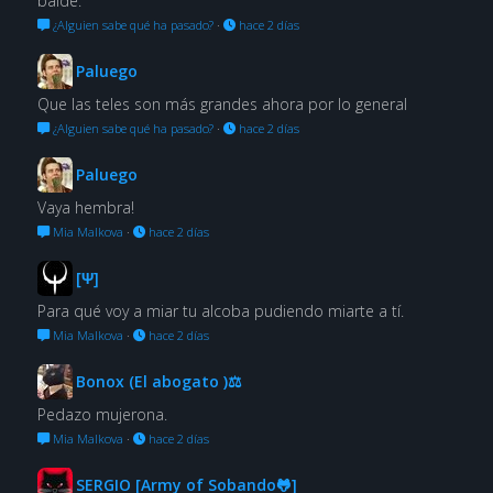
balde.
¿Alguien sabe qué ha pasado?
·
hace 2 días
Paluego
Que las teles son más grandes ahora por lo general
¿Alguien sabe qué ha pasado?
·
hace 2 días
Paluego
Vaya hembra!
Mia Malkova
·
hace 2 días
[Ψ]
Para qué voy a miar tu alcoba pudiendo miarte a tí.
Mia Malkova
·
hace 2 días
Bonox (El abogato )⚖
Pedazo mujerona.
Mia Malkova
·
hace 2 días
SERGIO [Army of Sobando🐸]