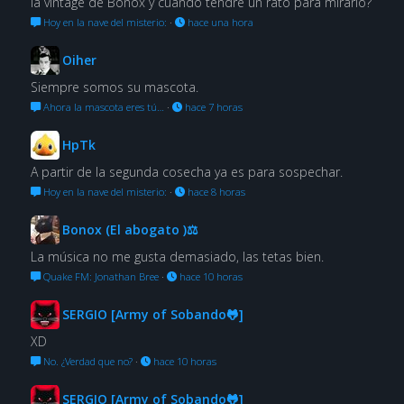
la vintage de Bonox y cuándo tendré un rato para mirarlo?
Hoy en la nave del misterio:
·
hace una hora
Oiher
Siempre somos su mascota.
Ahora la mascota eres tú…
·
hace 7 horas
HpTk
A partir de la segunda cosecha ya es para sospechar.
Hoy en la nave del misterio:
·
hace 8 horas
Bonox (El abogato )⚖
La música no me gusta demasiado, las tetas bien.
Quake FM: Jonathan Bree
·
hace 10 horas
SERGIO [Army of Sobando🐸]
XD
No. ¿Verdad que no?
·
hace 10 horas
SERGIO [Army of Sobando🐸]