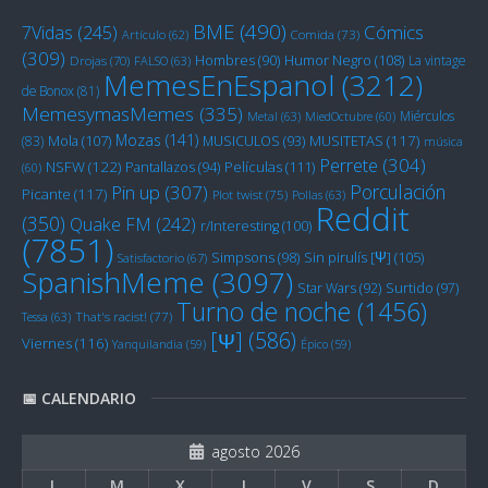
BME
(490)
Cómics
7Vidas
(245)
Artículo
(62)
Comida
(73)
(309)
Humor Negro
(108)
Hombres
(90)
La vintage
Drojas
(70)
FALSO
(63)
MemesEnEspanol
(3212)
de Bonox
(81)
MemesymasMemes
(335)
Miérculos
Metal
(63)
MiedOctubre
(60)
Mozas
(141)
Mola
(107)
MUSITETAS
(117)
(83)
MUSICULOS
(93)
música
Perrete
(304)
NSFW
(122)
Películas
(111)
Pantallazos
(94)
(60)
Porculación
Pin up
(307)
Picante
(117)
Plot twist
(75)
Pollas
(63)
Reddit
(350)
Quake FM
(242)
r/Interesting
(100)
(7851)
Sin pirulís [Ψ]
(105)
Simpsons
(98)
Satisfactorio
(67)
SpanishMeme
(3097)
Star Wars
(92)
Surtido
(97)
Turno de noche
(1456)
Tessa
(63)
That's racist!
(77)
[Ψ]
(586)
Viernes
(116)
Yanquilandia
(59)
Épico
(59)
📅 CALENDARIO
agosto 2026
L
M
X
J
V
S
D