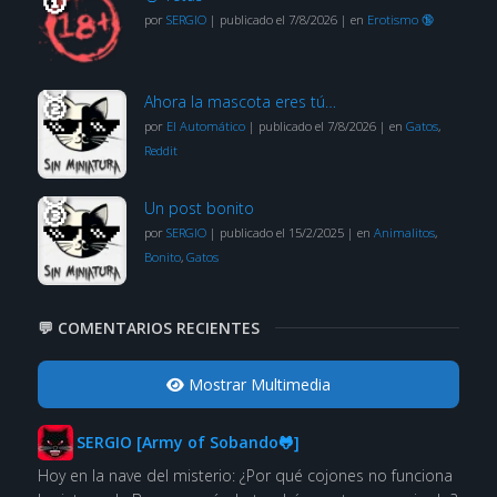
por
SERGIO
|
publicado el 7/8/2026
|
en
Erotismo 🔞
Ahora la mascota eres tú…
por
El Automático
|
publicado el 7/8/2026
|
en
Gatos
,
Reddit
Un post bonito
por
SERGIO
|
publicado el 15/2/2025
|
en
Animalitos
,
Bonito
,
Gatos
💬 COMENTARIOS RECIENTES
Mostrar Multimedia
SERGIO [Army of Sobando🐸]
Hoy en la nave del misterio: ¿Por qué cojones no funciona