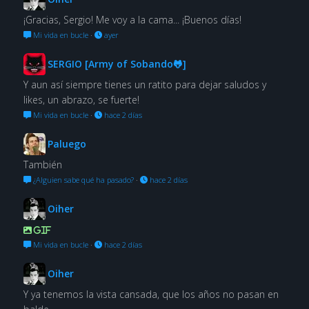
¡Gracias, Sergio! Me voy a la cama... ¡Buenos días!
Mi vida en bucle
·
ayer
SERGIO [Army of Sobando🐸]
Y aun así siempre tienes un ratito para dejar saludos y
likes, un abrazo, se fuerte!
Mi vida en bucle
·
hace 2 días
Paluego
También
¿Alguien sabe qué ha pasado?
·
hace 2 días
Oiher
GIF
Mi vida en bucle
·
hace 2 días
Oiher
Y ya tenemos la vista cansada, que los años no pasan en