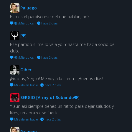
Paluego
Eso es el paraíso ese del que hablan, no?
🔞 ¡Miérculos!
·
hace 2 días
[Ψ]
Ese partido sí me lo veía yo. Y hasta me hacía socio del
club.
🔞 ¡Miérculos!
·
hace 2 días
Oiher
¡Gracias, Sergio! Me voy a la cama... ¡Buenos días!
Mi vida en bucle
·
hace 2 días
SERGIO [Army of Sobando🐸]
Y aun así siempre tienes un ratito para dejar saludos y
likes, un abrazo, se fuerte!
Mi vida en bucle
·
hace 2 días
Paluego