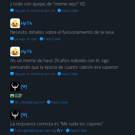
y todo son quejas de "meme viejo" XD
Hoy por ti, mañana por mí
·
hace 2 días
HpTk
Necesito detalles sobre el funcionamiento de la rana.
La caja, la caja!
·
hace 2 días
HpTk
Ah, un meme de hace 20 años editado con IA, sigo
pensando que la época de cuanto cabrón era superior.
Hoy por ti, mañana por mí
·
hace 2 días
[Ψ]
GIF
No. ¿Verdad que no?
·
hace 2 días
[Ψ]
La respuesta correcta es "Me suda los cojones"
A los agnosticos les vale vrg 🗿🍷
·
hace 2 días