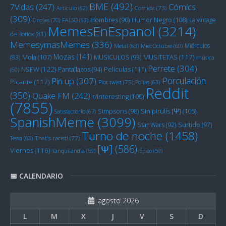
BME
(492)
Cómics
7Vidas
(247)
Artículo
(62)
Comida
(73)
(309)
Humor Negro
(108)
Hombres
(90)
La vintage
Drojas
(70)
FALSO
(63)
MemesEnEspanol
(3214)
de Bonox
(81)
MemesymasMemes
(336)
Miérculos
Metal
(63)
MiedOctubre
(60)
Mozas
(141)
Mola
(107)
MUSITETAS
(117)
(83)
MUSICULOS
(93)
música
Perrete
(304)
NSFW
(122)
Películas
(111)
Pantallazos
(94)
(60)
Porculación
Pin up
(307)
Picante
(117)
Plot twist
(75)
Pollas
(63)
Reddit
(350)
Quake FM
(242)
r/Interesting
(100)
(7855)
Sin pirulís [Ψ]
(105)
Simpsons
(98)
Satisfactorio
(67)
SpanishMeme
(3099)
Star Wars
(92)
Surtido
(97)
Turno de noche
(1458)
Tessa
(63)
That's racist!
(77)
[Ψ]
(586)
Viernes
(116)
Yanquilandia
(59)
Épico
(59)
📅 CALENDARIO
agosto 2026
L
M
X
J
V
S
D