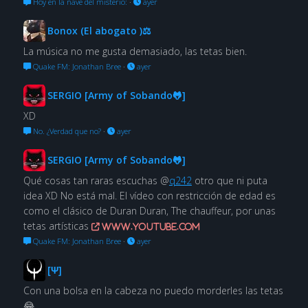
Hoy en la nave del misterio:
·
ayer
Bonox (El abogato )⚖
La música no me gusta demasiado, las tetas bien.
Quake FM: Jonathan Bree
·
ayer
SERGIO [Army of Sobando🐸]
XD
No. ¿Verdad que no?
·
ayer
SERGIO [Army of Sobando🐸]
Qué cosas tan raras escuchas @
q242
otro que ni puta
idea XD No está mal. El vídeo con restricción de edad es
como el clásico de Duran Duran, The chauffeur, por unas
tetas artísticas
www.youtube.com
Quake FM: Jonathan Bree
·
ayer
[Ψ]
Con una bolsa en la cabeza no puedo morderles las tetas
😂