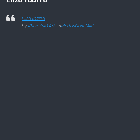
Eliza Ibarra
by
u/Sea_Ask1450
in
ModelsGoneMild