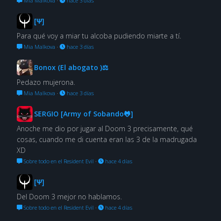
Mia Malkova
·
hace 3 días
[Ψ]
Para qué voy a miar tu alcoba pudiendo miarte a tí.
Mia Malkova
·
hace 3 días
Bonox (El abogato )⚖
Pedazo mujerona.
Mia Malkova
·
hace 3 días
SERGIO [Army of Sobando🐸]
Anoche me dio por jugar al Doom 3 precisamente, qué
cosas, cuando me di cuenta eran las 3 de la madrugada
XD
Sobre todo en el Resident Evil
·
hace 4 días
[Ψ]
Del Doom 3 mejor no hablamos.
Sobre todo en el Resident Evil
·
hace 4 días