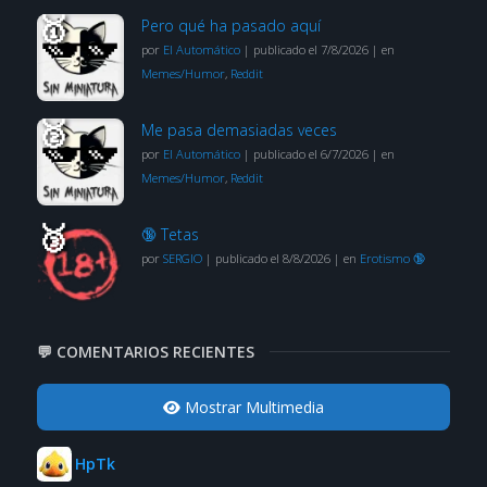
Pero qué ha pasado aquí
por
El Automático
|
publicado el 7/8/2026
|
en
Memes/Humor
,
Reddit
Me pasa demasiadas veces
por
El Automático
|
publicado el 6/7/2026
|
en
Memes/Humor
,
Reddit
🔞 Tetas
por
SERGIO
|
publicado el 8/8/2026
|
en
Erotismo 🔞
💬 COMENTARIOS RECIENTES
Mostrar Multimedia
HpTk