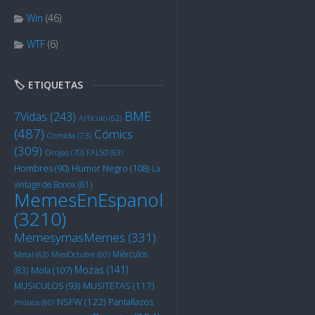
Win
(46)
WTF
(6)
🏷️ ETIQUETAS
BME
7Vidas
(243)
Artículo
(62)
(487)
Cómics
Comida
(73)
(309)
Drojas
(70)
FALSO
(63)
Humor Negro
(108)
Hombres
(90)
La
vintage de Bonox
(81)
MemesEnEspanol
(3210)
MemesymasMemes
(331)
Miérculos
Metal
(63)
MiedOctubre
(60)
Mozas
(141)
Mola
(107)
(83)
MUSITETAS
(117)
MUSICULOS
(93)
NSFW
(122)
Pantallazos
música
(60)