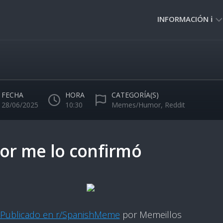
INFORMACIÓN ℹ️
PRIVACIDAD
🔒
NORMAS
DE
FECHA
HORA
CATEGORÍA(S)
USO
28/06/2025
10:30
Memes/Humor
,
Reddit
🚸
tor me lo confirmó
Publicado en r/SpanishMeme
por Memeillos