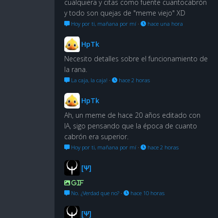
cualquiera y citas como fuente cuantocabrón
y todo son quejas de "meme viejo" XD
Hoy por ti, mañana por mí
·
hace una hora
HpTk
Necesito detalles sobre el funcionamiento de
la rana.
La caja, la caja!
·
hace 2 horas
HpTk
Ah, un meme de hace 20 años editado con
IA, sigo pensando que la época de cuanto
cabrón era superior.
Hoy por ti, mañana por mí
·
hace 2 horas
[Ψ]
GIF
No. ¿Verdad que no?
·
hace 10 horas
[Ψ]