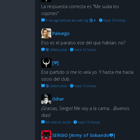
La respuesta correcta es "Me suda los
cojones"
A los agnosticos les vale vrg 🗿🍷
·
hace 10 horas
Paluego
Eso es el paraíso ese del que hablan, no?
🔞 ¡Miérculos!
·
hace 12 horas
[Ψ]
Ese partido sí me lo veía yo. Y hasta me hacía
socio del club.
🔞 ¡Miérculos!
·
hace 15 horas
Oiher
¡Gracias, Sergio! Me voy a la cama... ¡Buenos
días!
Mi vida en bucle
·
hace 15 horas
SERGIO [Army of Sobando🐸]