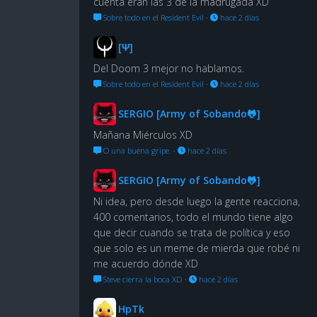
cuenta eran las 3 de la madrugada XD
Sobre todo en el Resident Evil
·
hace 2 días
[Ψ]
Del Doom 3 mejor no hablamos.
Sobre todo en el Resident Evil
·
hace 2 días
SERGIO [Army of Sobando🐸]
Mañana Miérculos XD
O una buena gripe.
·
hace 2 días
SERGIO [Army of Sobando🐸]
Ni idea, pero desde luego la gente reacciona,
400 comentarios, todo el mundo tiene algo
que decir cuando se trata de política y eso
que solo es un meme de mierda que robé ni
me acuerdo dónde XD
Steve cierra la boca XD
·
hace 2 días
HpTk