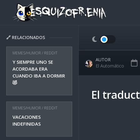
Skip
to
content
🔗 RELACIONADOS
MEMES/HUMOR
/
REDDIT
AUTOR
Y SIEMPRE UNO SE
El Automático
ACORDABA ERA
CUANDO IBA A DORMIR
🤣
El traduc
MEMES/HUMOR
/
REDDIT
VACACIONES
INDEFINIDAS