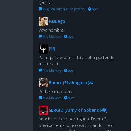
general
¿Alguien sabe qué ha pasado?
·
ayer
Paluego
Vaya hembra!
Mia Malkova
·
ayer
[Ψ]
Para qué voy a miar tu alcoba pudiendo
miarte a tí.
Mia Malkova
·
ayer
Bonox (El abogato )⚖
Pedazo mujerona.
Mia Malkova
·
ayer
SERGIO [Army of Sobando🐸]
Anoche me dio por jugar al Doom 3
precisamente, qué cosas, cuando me di