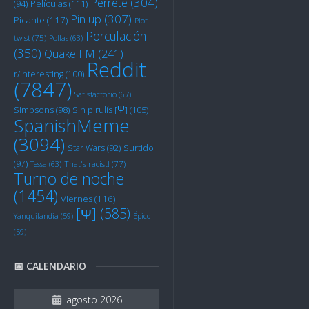
Perrete
(304)
Películas
(111)
(94)
Pin up
(307)
Picante
(117)
Plot
Porculación
twist
(75)
Pollas
(63)
(350)
Quake FM
(241)
Reddit
r/Interesting
(100)
(7847)
Satisfactorio
(67)
Sin pirulís [Ψ]
(105)
Simpsons
(98)
SpanishMeme
(3094)
Star Wars
(92)
Surtido
(97)
Tessa
(63)
That's racist!
(77)
Turno de noche
(1454)
Viernes
(116)
[Ψ]
(585)
Yanquilandia
(59)
Épico
(59)
📅 CALENDARIO
agosto 2026