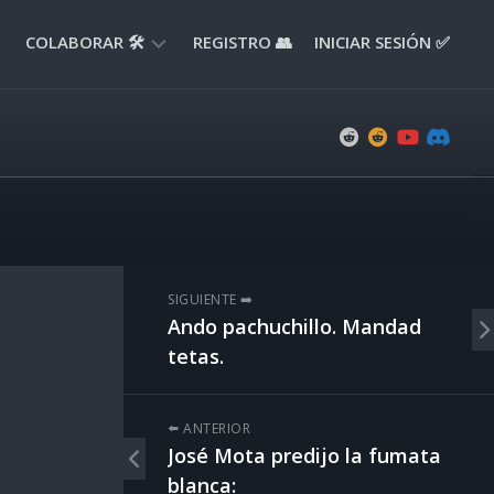
COLABORAR 🛠️
REGISTRO 👥
INICIAR SESIÓN ✅
ENVIAR
APORTE
📝
ENVIAR
REPORTE
🚧
SUGERENCIAS
SIGUIENTE ➡️
💡
Ando pachuchillo. Mandad
tetas.
⬅️ ANTERIOR
José Mota predijo la fumata
blanca: