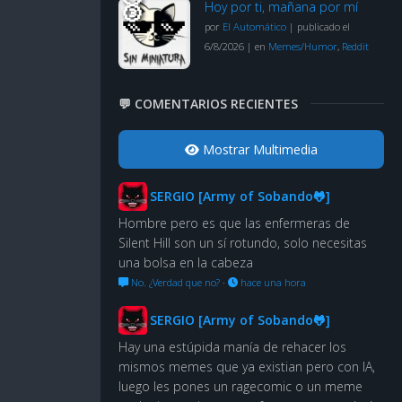
Hoy por ti, mañana por mí
por
El Automático
|
publicado el
6/8/2026
|
en
Memes/Humor
,
Reddit
💬 COMENTARIOS RECIENTES
Mostrar Multimedia
SERGIO [Army of Sobando🐸]
Hombre pero es que las enfermeras de
Silent Hill son un sí rotundo, solo necesitas
una bolsa en la cabeza
No. ¿Verdad que no?
·
hace una hora
SERGIO [Army of Sobando🐸]
Hay una estúpida manía de rehacer los
mismos memes que ya existian pero con IA,
luego les pones un ragecomic o un meme