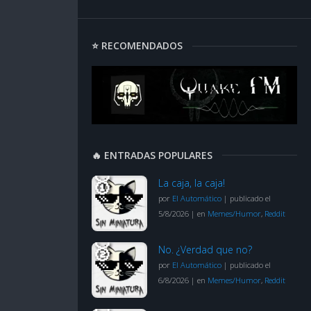
⭐ RECOMENDADOS
🔥 ENTRADAS POPULARES
La caja, la caja!
por
El Automático
|
publicado el
5/8/2026
|
en
Memes/Humor
,
Reddit
No. ¿Verdad que no?
por
El Automático
|
publicado el
6/8/2026
|
en
Memes/Humor
,
Reddit