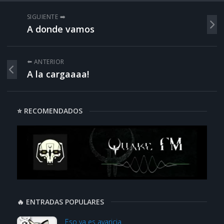
SIGUIENTE ➡️
A donde vamos
⬅️ ANTERIOR
A la cargaaaa!
⭐ RECOMENDADOS
🔥 ENTRADAS POPULARES
Eso ya es avaricia