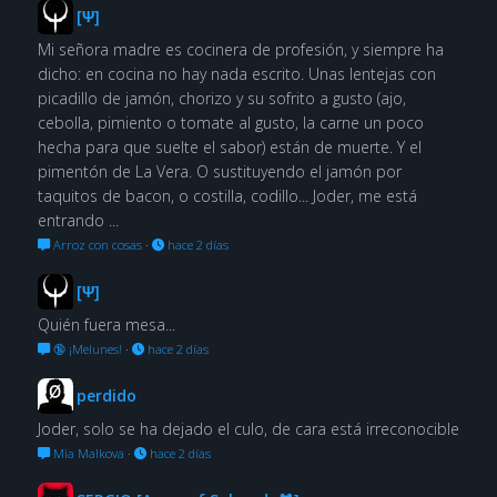
[Ψ]
Mi señora madre es cocinera de profesión, y siempre ha
dicho: en cocina no hay nada escrito. Unas lentejas con
picadillo de jamón, chorizo y su sofrito a gusto (ajo,
cebolla, pimiento o tomate al gusto, la carne un poco
hecha para que suelte el sabor) están de muerte. Y el
pimentón de La Vera. O sustituyendo el jamón por
taquitos de bacon, o costilla, codillo... Joder, me está
entrando ...
Arroz con cosas
·
hace 2 días
[Ψ]
Quién fuera mesa...
🔞 ¡Melunes!
·
hace 2 días
perdido
Joder, solo se ha dejado el culo, de cara está irreconocible
Mia Malkova
·
hace 2 días