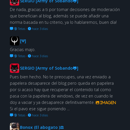
SERGIO [Army of Sobando🐸]
De nada, gracias a ti por tomar decisiones de moderación
que benefician al blog, además se puede añadir una
norma basada en tu criterio, ya lo hablaremos, buen día!
🔞 Tetas
·
hace 3 días
[Ψ]
Gracias majo.
🔞 Tetas
·
hace 3 días
SERGIO [Army of Sobando🐸]
Pues bien hecho. No te preocupes, una vez enviado a
papelera desaparece del blog pero queda en papelera
por si acaso hay que recuperar el contenido tal como
pasa con la papelera de windows, de vez en cuando le
doy a vaciar y ya desaparece definitivamente.
Imagen
Si el pavo ese sigue poniendo ...
🔞 Tetas
·
hace 3 días
Bonox (El abogato )⚖