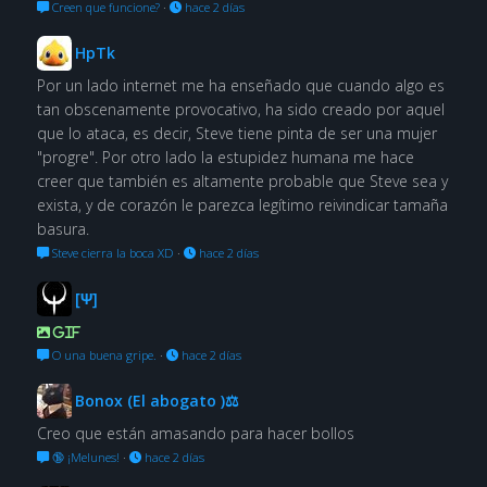
Creen que funcione?
·
hace 2 días
HpTk
Por un lado internet me ha enseñado que cuando algo es
tan obscenamente provocativo, ha sido creado por aquel
que lo ataca, es decir, Steve tiene pinta de ser una mujer
"progre". Por otro lado la estupidez humana me hace
creer que también es altamente probable que Steve sea y
exista, y de corazón le parezca legítimo reivindicar tamaña
basura.
Steve cierra la boca XD
·
hace 2 días
[Ψ]
GIF
O una buena gripe.
·
hace 2 días
Bonox (El abogato )⚖
Creo que están amasando para hacer bollos
🔞 ¡Melunes!
·
hace 2 días