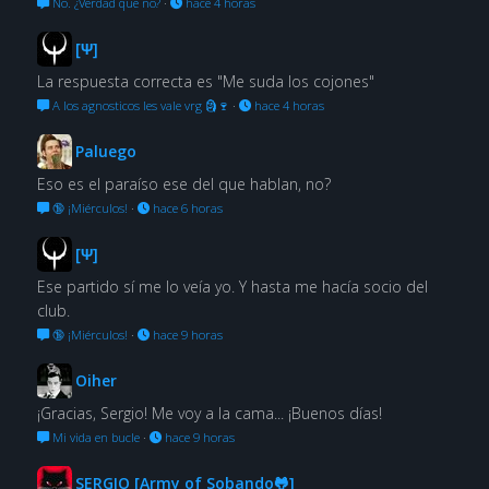
No. ¿Verdad que no?
·
hace 4 horas
[Ψ]
La respuesta correcta es "Me suda los cojones"
A los agnosticos les vale vrg 🗿🍷
·
hace 4 horas
Paluego
Eso es el paraíso ese del que hablan, no?
🔞 ¡Miérculos!
·
hace 6 horas
[Ψ]
Ese partido sí me lo veía yo. Y hasta me hacía socio del
club.
🔞 ¡Miérculos!
·
hace 9 horas
Oiher
¡Gracias, Sergio! Me voy a la cama... ¡Buenos días!
Mi vida en bucle
·
hace 9 horas
SERGIO [Army of Sobando🐸]