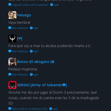
¿Alguien sabe qué ha pasado?
·
ayer
Paluego
Vaya hembra!
Mia Malkova
·
ayer
[Ψ]
Para qué voy a miar tu alcoba pudiendo miarte a tí.
Mia Malkova
·
ayer
Bonox (El abogato )⚖
Pedazo mujerona.
Mia Malkova
·
ayer
SERGIO [Army of Sobando🐸]
Anoche me dio por jugar al Doom 3 precisamente, qué
cosas, cuando me di cuenta eran las 3 de la madrugada
XD
Sobre todo en el Resident Evil
·
ayer