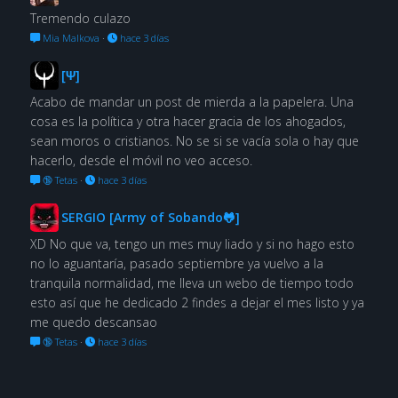
Tremendo culazo
Mia Malkova
·
hace 3 días
[Ψ]
Acabo de mandar un post de mierda a la papelera. Una
cosa es la política y otra hacer gracia de los ahogados,
sean moros o cristianos. No se si se vacía sola o hay que
hacerlo, desde el móvil no veo acceso.
🔞 Tetas
·
hace 3 días
SERGIO [Army of Sobando🐸]
XD No que va, tengo un mes muy liado y si no hago esto
no lo aguantaría, pasado septiembre ya vuelvo a la
tranquila normalidad, me lleva un webo de tiempo todo
esto así que he dedicado 2 findes a dejar el mes listo y ya
me quedo descansao
🔞 Tetas
·
hace 3 días