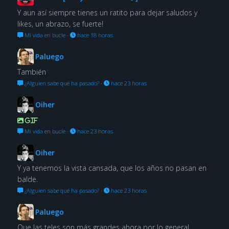
Y aun así siempre tienes un ratito para dejar saludos y
likes, un abrazo, se fuerte!
Mi vida en bucle
·
hace 18 horas
Paluego
También
¿Alguien sabe qué ha pasado?
·
hace 23 horas
Oiher
GIF
Mi vida en bucle
·
hace 23 horas
Oiher
Y ya tenemos la vista cansada, que los años no pasan en
balde.
¿Alguien sabe qué ha pasado?
·
hace 23 horas
Paluego
Que las teles son más grandes ahora por lo general