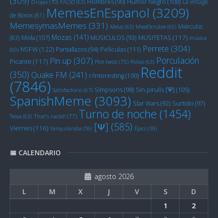
(309)
Humor Negro
(108)
Hombres
(90)
La vintage
Drojas
(70)
FALSO
(63)
MemesEnEspanol
(3209)
de Bonox
(81)
MemesymasMemes
(331)
Miérculos
Metal
(63)
MiedOctubre
(60)
Mozas
(141)
Mola
(107)
MUSITETAS
(117)
(83)
MUSICULOS
(93)
música
Perrete
(304)
NSFW
(122)
Películas
(111)
Pantallazos
(94)
(60)
Porculación
Pin up
(307)
Picante
(117)
Plot twist
(75)
Pollas
(63)
Reddit
(350)
Quake FM
(241)
r/Interesting
(100)
(7846)
Sin pirulís [Ψ]
(105)
Simpsons
(98)
Satisfactorio
(67)
SpanishMeme
(3093)
Star Wars
(92)
Surtido
(97)
Turno de noche
(1454)
Tessa
(63)
That's racist!
(77)
[Ψ]
(585)
Viernes
(116)
Yanquilandia
(59)
Épico
(59)
📅 CALENDARIO
agosto 2026
L
M
X
J
V
S
D
1
2