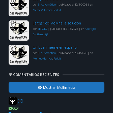
por
El Automático
|
publicado el 30/4/2026
|
en
Memes/Humor
,
Reddit
[Jeroglífico] Adivina la solución
por
SERGIO
|
publicado el 21/3/2025
|
en
Acertijos
,
Erotismo 🔞
Un buen meme en español
por
El Automático
|
publicado el 23/4/2026
|
en
Memes/Humor
,
Reddit
💬 COMENTARIOS RECIENTES
Mostrar Multimedia
[Ψ]
GIF