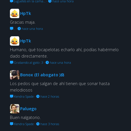
Juguetes en la cama…
·
hace una hora
HpTk
Gracias maja.
.
·
hace una hora
HpTk
Humano, qué tocapelotas echarlo ahí, podías habérmelo
dado directamente.
Grabando al gato :3
·
hace una hora
Bonox (El abogato )⚖
Los pedos que salgan de ahí tienen que sonar hasta
melodiosos
Kendra Spade
·
hace 2 horas
Paluego
Buen nalgatorio.
Kendra Spade
·
hace 3 horas