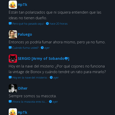
HpTk
Están tan polarizados que ni siquiera entienden que las
ideas no tienen dueño.
Pero qué ha pasado aquí
·
hace 20 horas
Paluego
Entonces yo podría fumar ahora mismo, pero ya no fumo.
Cuándo fuma usted?
·
ayer
SERGIO [Army of Sobando🐸]
Hoy en la nave del misterio: ¿Por qué cojones no funciona
la vintage de Bonox y cuándo tendré un rato para mirarlo?
Hoy en la nave del misterio:
·
ayer
Oiher
Siempre somos su mascota.
Ahora la mascota eres tú…
·
ayer
HpTk