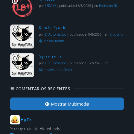
por
SERGIO
|
publicado el 8/8/2026
|
en
Erotismo 🔞
Kendra Spade
por
El Automático
|
publicado el 9/8/2026
|
en
Erotismo
🔞
,
Mozas
,
Reddit
Sigo en ello…
por
El Automático
|
publicado el 3/2/2026
|
en
Memes/Humor
,
Reddit
💬 COMENTARIOS RECIENTES
Mostrar Multimedia
HpTk
Yo soy más de Hotwheels.