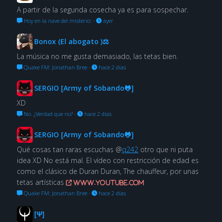
A partir de la segunda cosecha ya es para sospechar.
Hoy en la nave del misterio:
·
ayer
Bonox (El abogato )⚖
La música no me gusta demasiado, las tetas bien.
Quake FM: Jonathan Bree
·
hace 2 días
SERGIO [Army of Sobando🐸]
XD
No. ¿Verdad que no?
·
hace 2 días
SERGIO [Army of Sobando🐸]
Qué cosas tan raras escuchas @
q242
otro que ni puta
idea XD No está mal. El vídeo con restricción de edad es
como el clásico de Duran Duran, The chauffeur, por unas
tetas artísticas
www.youtube.com
Quake FM: Jonathan Bree
·
hace 2 días
[Ψ]