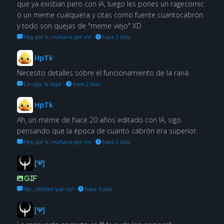
que ya existian pero con IA, luego les pones un ragecomic
o un meme cualquiera y citas como fuente cuantocabrón
y todo son quejas de "meme viejo" XD
Hoy por ti, mañana por mí
·
hace 2 días
HpTk
Necesito detalles sobre el funcionamiento de la rana.
La caja, la caja!
·
hace 2 días
HpTk
Ah, un meme de hace 20 años editado con IA, sigo
pensando que la época de cuanto cabrón era superior.
Hoy por ti, mañana por mí
·
hace 2 días
[Ψ]
GIF
No. ¿Verdad que no?
·
hace 3 días
[Ψ]