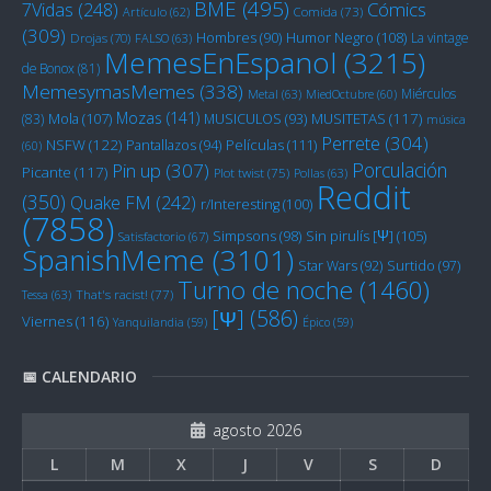
BME
(495)
Cómics
7Vidas
(248)
Artículo
(62)
Comida
(73)
(309)
Humor Negro
(108)
Hombres
(90)
La vintage
Drojas
(70)
FALSO
(63)
MemesEnEspanol
(3215)
de Bonox
(81)
MemesymasMemes
(338)
Miérculos
Metal
(63)
MiedOctubre
(60)
Mozas
(141)
Mola
(107)
MUSITETAS
(117)
(83)
MUSICULOS
(93)
música
Perrete
(304)
NSFW
(122)
Películas
(111)
Pantallazos
(94)
(60)
Porculación
Pin up
(307)
Picante
(117)
Plot twist
(75)
Pollas
(63)
Reddit
(350)
Quake FM
(242)
r/Interesting
(100)
(7858)
Sin pirulís [Ψ]
(105)
Simpsons
(98)
Satisfactorio
(67)
SpanishMeme
(3101)
Star Wars
(92)
Surtido
(97)
Turno de noche
(1460)
Tessa
(63)
That's racist!
(77)
[Ψ]
(586)
Viernes
(116)
Yanquilandia
(59)
Épico
(59)
📅 CALENDARIO
agosto 2026
L
M
X
J
V
S
D