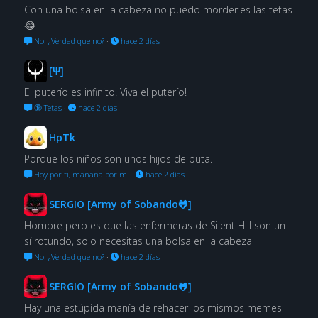
Con una bolsa en la cabeza no puedo morderles las tetas
😂
No. ¿Verdad que no?
·
hace 2 días
[Ψ]
El puterío es infinito. Viva el puterío!
🔞 Tetas
·
hace 2 días
HpTk
Porque los niños son unos hijos de puta.
Hoy por ti, mañana por mí
·
hace 2 días
SERGIO [Army of Sobando🐸]
Hombre pero es que las enfermeras de Silent Hill son un
sí rotundo, solo necesitas una bolsa en la cabeza
No. ¿Verdad que no?
·
hace 2 días
SERGIO [Army of Sobando🐸]
Hay una estúpida manía de rehacer los mismos memes