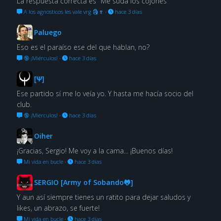
La respuesta correcta es "Me suda los cojones"
A los agnosticos les vale vrg 🗿🍷
·
hace 3 días
Paluego
Eso es el paraíso ese del que hablan, no?
🔞 ¡Miérculos!
·
hace 3 días
[Ψ]
Ese partido sí me lo veía yo. Y hasta me hacía socio del
club.
🔞 ¡Miérculos!
·
hace 3 días
Oiher
¡Gracias, Sergio! Me voy a la cama... ¡Buenos días!
Mi vida en bucle
·
hace 3 días
SERGIO [Army of Sobando🐸]
Y aun así siempre tienes un ratito para dejar saludos y
likes, un abrazo, se fuerte!
Mi vida en bucle
·
hace 3 días