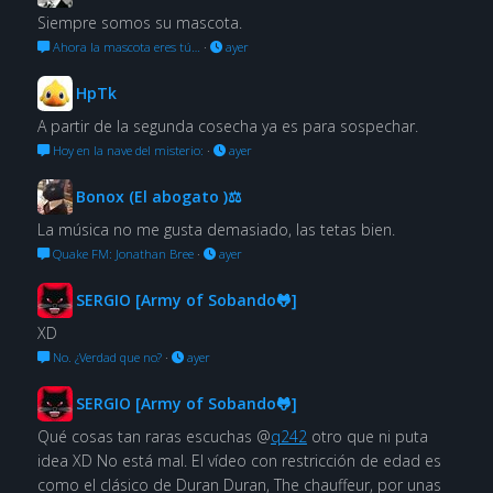
Siempre somos su mascota.
Ahora la mascota eres tú…
·
ayer
HpTk
A partir de la segunda cosecha ya es para sospechar.
Hoy en la nave del misterio:
·
ayer
Bonox (El abogato )⚖
La música no me gusta demasiado, las tetas bien.
Quake FM: Jonathan Bree
·
ayer
SERGIO [Army of Sobando🐸]
XD
No. ¿Verdad que no?
·
ayer
SERGIO [Army of Sobando🐸]
Qué cosas tan raras escuchas @
q242
otro que ni puta
idea XD No está mal. El vídeo con restricción de edad es
como el clásico de Duran Duran, The chauffeur, por unas