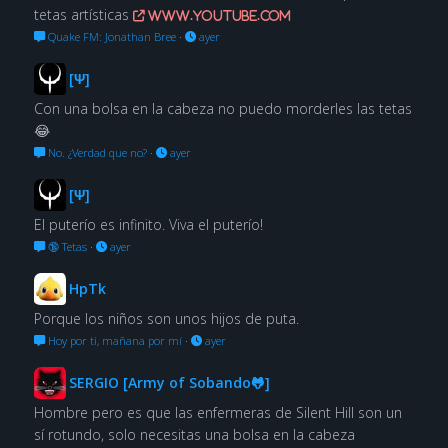
tetas artísticas
www.youtube.com
Quake FM: Jonathan Bree
·
ayer
[Ψ]
Con una bolsa en la cabeza no puedo morderles las tetas
😂
No. ¿Verdad que no?
·
ayer
[Ψ]
El puterío es infinito. Viva el puterío!
🔞 Tetas
·
ayer
HpTk
Porque los niños son unos hijos de puta.
Hoy por ti, mañana por mí
·
ayer
SERGIO [Army of Sobando🐸]
Hombre pero es que las enfermeras de Silent Hill son un
sí rotundo, solo necesitas una bolsa en la cabeza