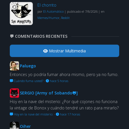
El chorrito
por
El Automático
|
publicado el 7/8/2026
|
en
Memes/Humor
,
Reddit
💬 COMENTARIOS RECIENTES
Mostrar Multimedia
Paluego
Entonces yo podría fumar ahora mismo, pero ya no fumo.
Cuándo fuma usted?
·
hace 5 horas
SERGIO [Army of Sobando🐸]
Hoy en la nave del misterio: ¿Por qué cojones no funciona
la vintage de Bonox y cuándo tendré un rato para mirarlo?
Hoy en la nave del misterio:
·
hace 17 horas
Oiher