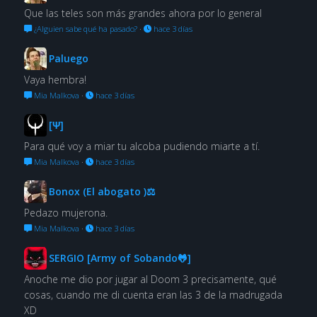
Que las teles son más grandes ahora por lo general
¿Alguien sabe qué ha pasado?
·
hace 3 días
Paluego
Vaya hembra!
Mia Malkova
·
hace 3 días
[Ψ]
Para qué voy a miar tu alcoba pudiendo miarte a tí.
Mia Malkova
·
hace 3 días
Bonox (El abogato )⚖
Pedazo mujerona.
Mia Malkova
·
hace 3 días
SERGIO [Army of Sobando🐸]
Anoche me dio por jugar al Doom 3 precisamente, qué
cosas, cuando me di cuenta eran las 3 de la madrugada
XD