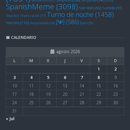
Sin pirulís [Ψ]
(105)
Simpsons
(98)
Satisfactorio
(67)
SpanishMeme
(3098)
Star Wars
(92)
Surtido
(97)
Turno de noche
(1458)
Tessa
(63)
That's racist!
(77)
[Ψ]
(586)
Viernes
(116)
Yanquilandia
(59)
Épico
(59)
📅 CALENDARIO
agosto 2026
L
M
X
J
V
S
D
1
2
3
4
5
6
7
8
9
10
11
12
13
14
15
16
17
18
19
20
21
22
23
24
25
26
27
28
29
30
31
« Jul