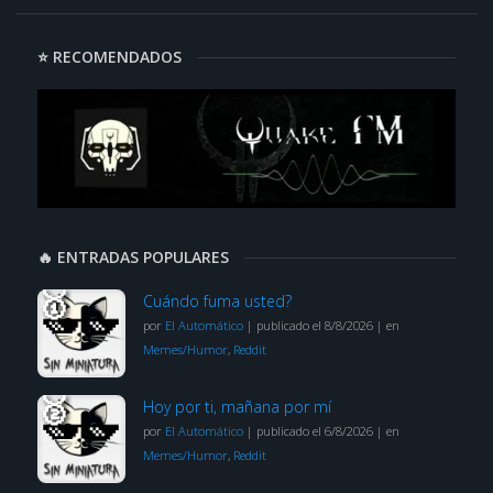
⭐ RECOMENDADOS
🔥 ENTRADAS POPULARES
Cuándo fuma usted?
por
El Automático
|
publicado el 8/8/2026
|
en
Memes/Humor
,
Reddit
Hoy por ti, mañana por mí
por
El Automático
|
publicado el 6/8/2026
|
en
Memes/Humor
,
Reddit