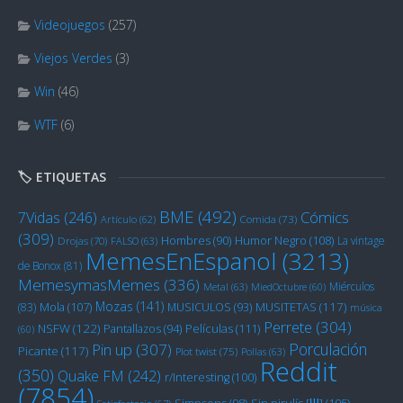
Videojuegos
(257)
Viejos Verdes
(3)
Win
(46)
WTF
(6)
🏷️ ETIQUETAS
BME
(492)
Cómics
7Vidas
(246)
Artículo
(62)
Comida
(73)
(309)
Humor Negro
(108)
Hombres
(90)
La vintage
Drojas
(70)
FALSO
(63)
MemesEnEspanol
(3213)
de Bonox
(81)
MemesymasMemes
(336)
Miérculos
Metal
(63)
MiedOctubre
(60)
Mozas
(141)
Mola
(107)
MUSITETAS
(117)
(83)
MUSICULOS
(93)
música
Perrete
(304)
NSFW
(122)
Películas
(111)
Pantallazos
(94)
(60)
Porculación
Pin up
(307)
Picante
(117)
Plot twist
(75)
Pollas
(63)
Reddit
(350)
Quake FM
(242)
r/Interesting
(100)
(7854)