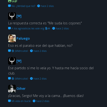
GIF
No. ¿Verdad que no?
·
hace 2 días
[Ψ]
La respuesta correcta es "Me suda los cojones"
A los agnosticos les vale vrg 🗿🍷
·
hace 2 días
Paluego
Eso es el paraíso ese del que hablan, no?
🔞 ¡Miérculos!
·
hace 2 días
[Ψ]
Ese partido sí me lo veía yo. Y hasta me hacía socio del
club.
🔞 ¡Miérculos!
·
hace 2 días
Oiher
¡Gracias, Sergio! Me voy a la cama... ¡Buenos días!
Mi vida en bucle
·
hace 2 días