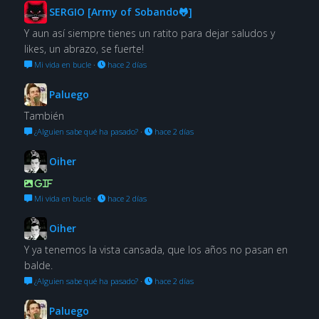
SERGIO [Army of Sobando🐸]
Y aun así siempre tienes un ratito para dejar saludos y
likes, un abrazo, se fuerte!
Mi vida en bucle
·
hace 2 días
Paluego
También
¿Alguien sabe qué ha pasado?
·
hace 2 días
Oiher
GIF
Mi vida en bucle
·
hace 2 días
Oiher
Y ya tenemos la vista cansada, que los años no pasan en
balde.
¿Alguien sabe qué ha pasado?
·
hace 2 días
Paluego