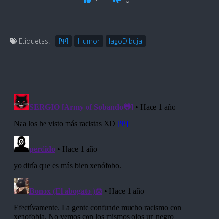
4
0
Etiquetas:
[Ψ]
Humor
JagoDibuja