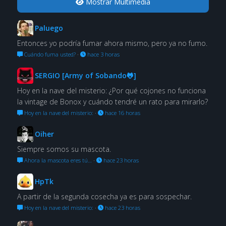
Mostrar Multimedia
Paluego
Entonces yo podría fumar ahora mismo, pero ya no fumo.
Cuándo fuma usted?
·
hace 3 horas
SERGIO [Army of Sobando🐸]
Hoy en la nave del misterio: ¿Por qué cojones no funciona
la vintage de Bonox y cuándo tendré un rato para mirarlo?
Hoy en la nave del misterio:
·
hace 16 horas
Oiher
Siempre somos su mascota.
Ahora la mascota eres tú…
·
hace 23 horas
HpTk
A partir de la segunda cosecha ya es para sospechar.
Hoy en la nave del misterio:
·
hace 23 horas