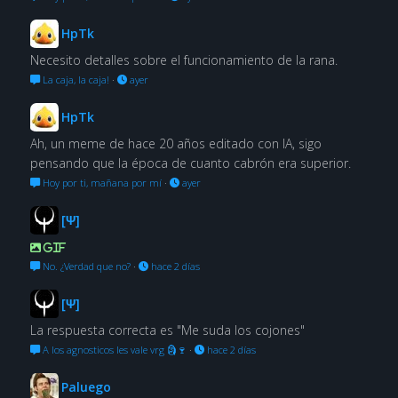
HpTk
Necesito detalles sobre el funcionamiento de la rana.
La caja, la caja!
·
ayer
HpTk
Ah, un meme de hace 20 años editado con IA, sigo
pensando que la época de cuanto cabrón era superior.
Hoy por ti, mañana por mí
·
ayer
[Ψ]
GIF
No. ¿Verdad que no?
·
hace 2 días
[Ψ]
La respuesta correcta es "Me suda los cojones"
A los agnosticos les vale vrg 🗿🍷
·
hace 2 días
Paluego