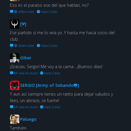
Eso es el paraíso ese del que hablan, no?
🔞 ¡Miérculos!
·
hace 2 días
[Ψ]
Ese partido sí me lo veía yo. Y hasta me hacía socio del
club.
🔞 ¡Miérculos!
·
hace 2 días
Oiher
¡Gracias, Sergio! Me voy a la cama... ¡Buenos días!
Mi vida en bucle
·
hace 2 días
SERGIO [Army of Sobando🐸]
Y aun así siempre tienes un ratito para dejar saludos y
likes, un abrazo, se fuerte!
Mi vida en bucle
·
hace 2 días
Paluego
También