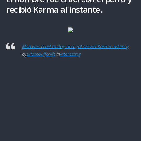
recibió Karma al instante.
Man was cruel to dog and got served Karma instantly
by
u/latebufferlife
in
interesting