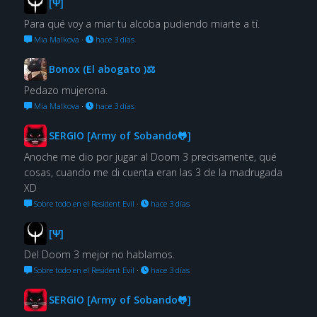
[Ψ]
Para qué voy a miar tu alcoba pudiendo miarte a tí.
Mia Malkova
·
hace 3 días
Bonox (El abogato )⚖
Pedazo mujerona.
Mia Malkova
·
hace 3 días
SERGIO [Army of Sobando🐸]
Anoche me dio por jugar al Doom 3 precisamente, qué
cosas, cuando me di cuenta eran las 3 de la madrugada
XD
Sobre todo en el Resident Evil
·
hace 3 días
[Ψ]
Del Doom 3 mejor no hablamos.
Sobre todo en el Resident Evil
·
hace 3 días
SERGIO [Army of Sobando🐸]