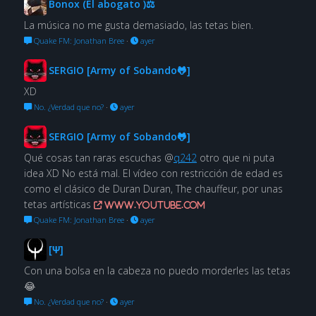
Bonox (El abogato )⚖
La música no me gusta demasiado, las tetas bien.
Quake FM: Jonathan Bree
·
ayer
SERGIO [Army of Sobando🐸]
XD
No. ¿Verdad que no?
·
ayer
SERGIO [Army of Sobando🐸]
Qué cosas tan raras escuchas @
q242
otro que ni puta
idea XD No está mal. El vídeo con restricción de edad es
como el clásico de Duran Duran, The chauffeur, por unas
tetas artísticas
www.youtube.com
Quake FM: Jonathan Bree
·
ayer
[Ψ]
Con una bolsa en la cabeza no puedo morderles las tetas
😂
No. ¿Verdad que no?
·
ayer