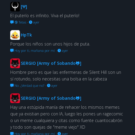
[Ψ]
El puterío es infinito. Viva el puterío!
🔞 Tetas
·
ayer
HpTk
Porque los niños son unos hijos de puta.
Hoy por ti, mañana por mí
·
ayer
SERGIO [Army of Sobando🐸]
Hombre pero es que las enfermeras de Silent Hill son un
sí rotundo, solo necesitas una bolsa en la cabeza
No. ¿Verdad que no?
·
ayer
SERGIO [Army of Sobando🐸]
Hay una estúpida manía de rehacer los mismos memes
que ya existian pero con IA, luego les pones un ragecomic
o un meme cualquiera y citas como fuente cuantocabrón
y todo son quejas de "meme viejo" XD
Hoy por ti, mañana por mí
·
ayer