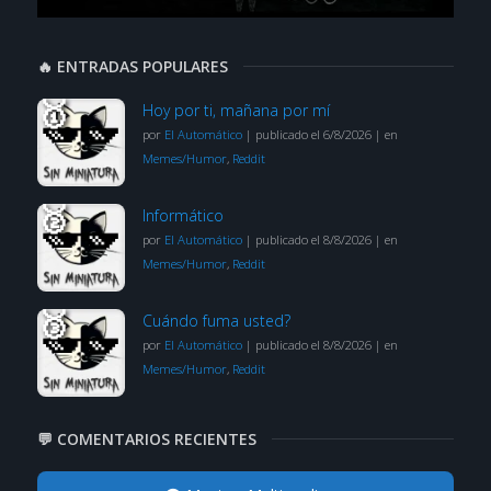
🔥 ENTRADAS POPULARES
Hoy por ti, mañana por mí
por
El Automático
|
publicado el 6/8/2026
|
en
Memes/Humor
,
Reddit
Informático
por
El Automático
|
publicado el 8/8/2026
|
en
Memes/Humor
,
Reddit
Cuándo fuma usted?
por
El Automático
|
publicado el 8/8/2026
|
en
Memes/Humor
,
Reddit
💬 COMENTARIOS RECIENTES