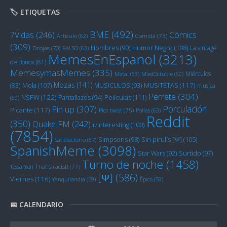
🏷️ ETIQUETAS
BME
(492)
Cómics
7Vidas
(246)
Artículo
(62)
Comida
(73)
(309)
Humor Negro
(108)
Hombres
(90)
La vintage
Drojas
(70)
FALSO
(63)
MemesEnEspanol
(3213)
de Bonox
(81)
MemesymasMemes
(335)
Miérculos
Metal
(63)
MiedOctubre
(60)
Mozas
(141)
Mola
(107)
MUSITETAS
(117)
(83)
MUSICULOS
(93)
música
Perrete
(304)
NSFW
(122)
Películas
(111)
Pantallazos
(94)
(60)
Porculación
Pin up
(307)
Picante
(117)
Plot twist
(75)
Pollas
(63)
Reddit
(350)
Quake FM
(242)
r/Interesting
(100)
(7854)
Sin pirulís [Ψ]
(105)
Simpsons
(98)
Satisfactorio
(67)
SpanishMeme
(3098)
Star Wars
(92)
Surtido
(97)
Turno de noche
(1458)
Tessa
(63)
That's racist!
(77)
[Ψ]
(586)
Viernes
(116)
Yanquilandia
(59)
Épico
(59)
📅 CALENDARIO