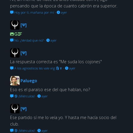
pensando que la época de cuanto cabrón era superior.
Hoy por ti, mañana por mí
·
ayer
[Ψ]
GIF
No. ¿Verdad que no?
·
ayer
[Ψ]
La respuesta correcta es "Me suda los cojones"
A los agnosticos les vale vrg 🗿🍷
·
ayer
Paluego
Eso es el paraíso ese del que hablan, no?
🔞 ¡Miérculos!
·
ayer
[Ψ]
Ese partido sí me lo veía yo. Y hasta me hacía socio del
club.
🔞 ¡Miérculos!
·
ayer