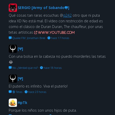
SERGIO [Army of Sobando🐸]
Qué cosas tan raras escuchas @
q242
otro que ni puta
idea XD No está mal. El vídeo con restricción de edad es
como el clásico de Duran Duran, The chauffeur, por unas
tetas artísticas
www.youtube.com
Quake FM: Jonathan Bree
·
hace 17 horas
[Ψ]
Con una bolsa en la cabeza no puedo morderles las tetas
😂
No. ¿Verdad que no?
·
hace 18 horas
[Ψ]
El puterío es infinito. Viva el puterío!
🔞 Tetas
·
hace 23 horas
HpTk
Porque los niños son unos hijos de puta.