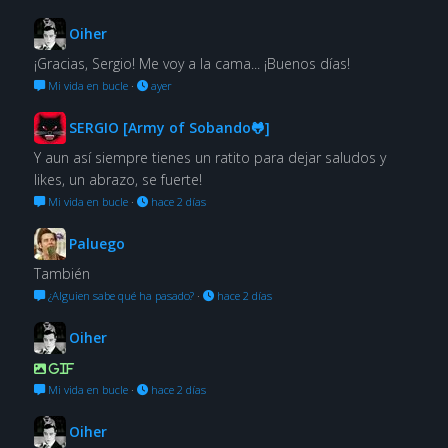
Oiher
¡Gracias, Sergio! Me voy a la cama... ¡Buenos días!
Mi vida en bucle
·
ayer
SERGIO [Army of Sobando🐸]
Y aun así siempre tienes un ratito para dejar saludos y
likes, un abrazo, se fuerte!
Mi vida en bucle
·
hace 2 días
Paluego
También
¿Alguien sabe qué ha pasado?
·
hace 2 días
Oiher
GIF
Mi vida en bucle
·
hace 2 días
Oiher