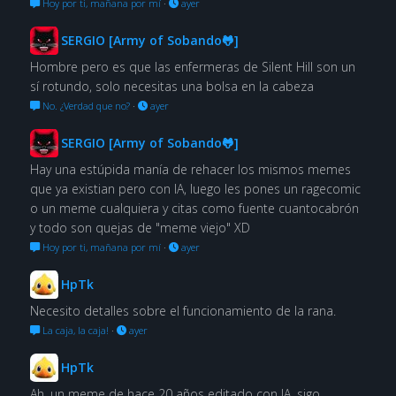
Hoy por ti, mañana por mí
·
ayer
SERGIO [Army of Sobando🐸]
Hombre pero es que las enfermeras de Silent Hill son un
sí rotundo, solo necesitas una bolsa en la cabeza
No. ¿Verdad que no?
·
ayer
SERGIO [Army of Sobando🐸]
Hay una estúpida manía de rehacer los mismos memes
que ya existian pero con IA, luego les pones un ragecomic
o un meme cualquiera y citas como fuente cuantocabrón
y todo son quejas de "meme viejo" XD
Hoy por ti, mañana por mí
·
ayer
HpTk
Necesito detalles sobre el funcionamiento de la rana.
La caja, la caja!
·
ayer
HpTk
Ah, un meme de hace 20 años editado con IA, sigo