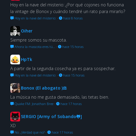
Hoy en la nave del misterio: ¿Por qué cojones no funciona
la vintage de Bonox y cuándo tendré un rato para mirarlo?
Hoy en la nave del misterio:
·
hace 8 horas
Oiher
Siempre somos su mascota.
Ahora la mascota eres tú…
·
hace 15 horas
HpTk
A partir de la segunda cosecha ya es para sospechar.
Hoy en la nave del misterio:
·
hace 15 horas
Bonox (El abogato )⚖
La música no me gusta demasiado, las tetas bien.
Quake FM: Jonathan Bree
·
hace 17 horas
SERGIO [Army of Sobando🐸]
XD
No. ¿Verdad que no?
·
hace 17 horas