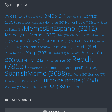
🏷️ ETIQUETAS
BME
(491)
Cómics
7Vidas
(245)
Artículo
(62)
Comida
(73)
(309)
Humor Negro
(108)
Hombres
(90)
La vintage
Drojas
(70)
FALSO
(63)
MemesEnEspanol
(3212)
de Bonox
(81)
MemesymasMemes
(335)
Miérculos
Metal
(63)
MiedOctubre
(60)
Mozas
(141)
Mola
(107)
MUSITETAS
(117)
(83)
MUSICULOS
(93)
música
Perrete
(304)
NSFW
(122)
Películas
(111)
Pantallazos
(94)
(60)
Porculación
Pin up
(307)
Picante
(117)
Plot twist
(75)
Pollas
(63)
Reddit
(350)
Quake FM
(242)
r/Interesting
(100)
(7853)
Sin pirulís [Ψ]
(105)
Simpsons
(98)
Satisfactorio
(67)
SpanishMeme
(3098)
Star Wars
(92)
Surtido
(97)
Turno de noche
(1458)
Tessa
(63)
That's racist!
(77)
[Ψ]
(586)
Viernes
(116)
Yanquilandia
(59)
Épico
(59)
📅 CALENDARIO