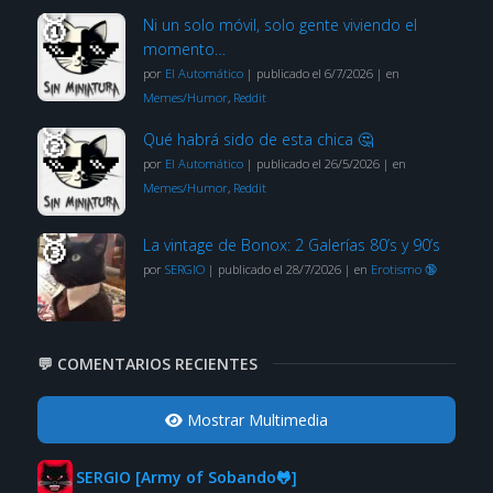
Ni un solo móvil, solo gente viviendo el
momento…
por
El Automático
|
publicado el 6/7/2026
|
en
Memes/Humor
,
Reddit
Qué habrá sido de esta chica 🤔
por
El Automático
|
publicado el 26/5/2026
|
en
Memes/Humor
,
Reddit
La vintage de Bonox: 2 Galerías 80’s y 90’s
por
SERGIO
|
publicado el 28/7/2026
|
en
Erotismo 🔞
💬 COMENTARIOS RECIENTES
Mostrar Multimedia
SERGIO [Army of Sobando🐸]