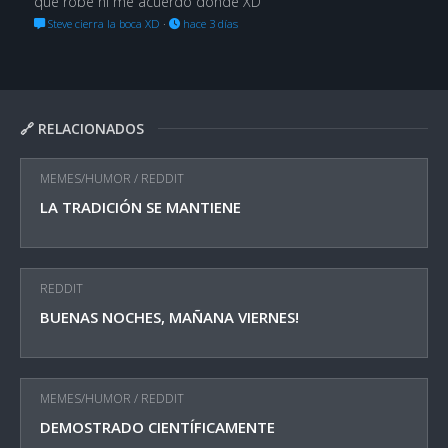
que robé ni me acuerdo dónde XD
Steve cierra la boca XD
·
hace 3 días
🔗 RELACIONADOS
MEMES/HUMOR
/
REDDIT
LA TRADICIÓN SE MANTIENE
REDDIT
BUENAS NOCHES, MAÑANA VIERNES!
MEMES/HUMOR
/
REDDIT
DEMOSTRADO CIENTÍFICAMENTE