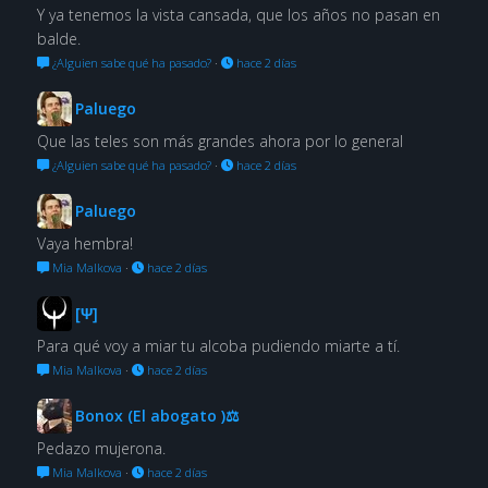
Y ya tenemos la vista cansada, que los años no pasan en
balde.
¿Alguien sabe qué ha pasado?
·
hace 2 días
Paluego
Que las teles son más grandes ahora por lo general
¿Alguien sabe qué ha pasado?
·
hace 2 días
Paluego
Vaya hembra!
Mia Malkova
·
hace 2 días
[Ψ]
Para qué voy a miar tu alcoba pudiendo miarte a tí.
Mia Malkova
·
hace 2 días
Bonox (El abogato )⚖
Pedazo mujerona.
Mia Malkova
·
hace 2 días