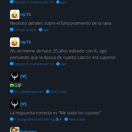
Hoy por ti, mañana por mí
·
ayer
HpTk
Necesito detalles sobre el funcionamiento de la rana.
La caja, la caja!
·
ayer
HpTk
Ah, un meme de hace 20 años editado con IA, sigo
pensando que la época de cuanto cabrón era superior.
Hoy por ti, mañana por mí
·
ayer
[Ψ]
GIF
No. ¿Verdad que no?
·
hace 2 días
[Ψ]
La respuesta correcta es "Me suda los cojones"
A los agnosticos les vale vrg 🗿🍷
·
hace 2 días
Paluego