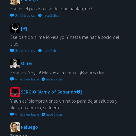
Eso es el paraíso ese del que hablan, no?
🔞 ¡Miérculos!
·
hace 2 días
[Ψ]
Ese partido sí me lo veía yo. Y hasta me hacía socio del
club.
🔞 ¡Miérculos!
·
hace 2 días
Oiher
¡Gracias, Sergio! Me voy a la cama... ¡Buenos días!
Mi vida en bucle
·
hace 2 días
SERGIO [Army of Sobando🐸]
Y aun así siempre tienes un ratito para dejar saludos y
likes, un abrazo, se fuerte!
Mi vida en bucle
·
hace 2 días
Paluego