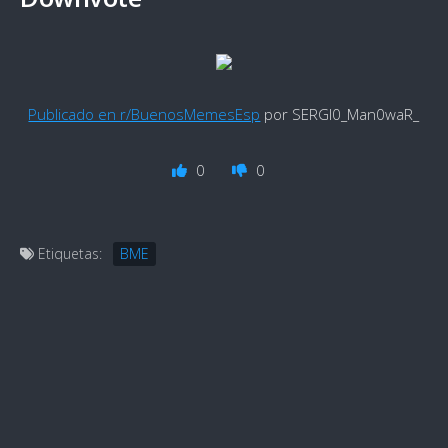
Publicado en r/BuenosMemesEsp
por SERGI0_Man0waR_
0
0
Etiquetas:
BME