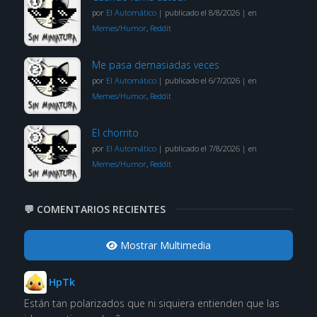
por
El Automático
|
publicado el 8/8/2026
|
en
Memes/Humor
,
Reddit
Me pasa demasiadas veces
por
El Automático
|
publicado el 6/7/2026
|
en
Memes/Humor
,
Reddit
El chorrito
por
El Automático
|
publicado el 7/8/2026
|
en
Memes/Humor
,
Reddit
💬 COMENTARIOS RECIENTES
Mostrar Multimedia
HpTk
Están tan polarizados que ni siquiera entienden que las