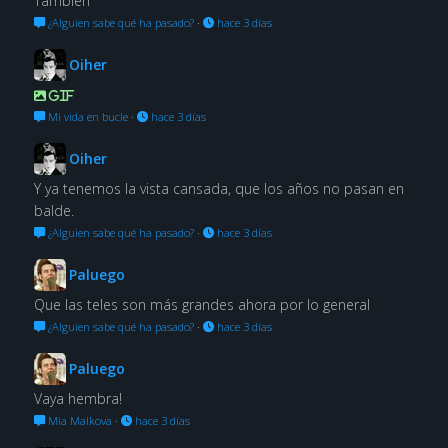
También
¿Alguien sabe qué ha pasado?
·
hace 3 días
Oiher
GIF
Mi vida en bucle
·
hace 3 días
Oiher
Y ya tenemos la vista cansada, que los años no pasan en
balde.
¿Alguien sabe qué ha pasado?
·
hace 3 días
Paluego
Que las teles son más grandes ahora por lo general
¿Alguien sabe qué ha pasado?
·
hace 3 días
Paluego
Vaya hembra!
Mia Malkova
·
hace 3 días