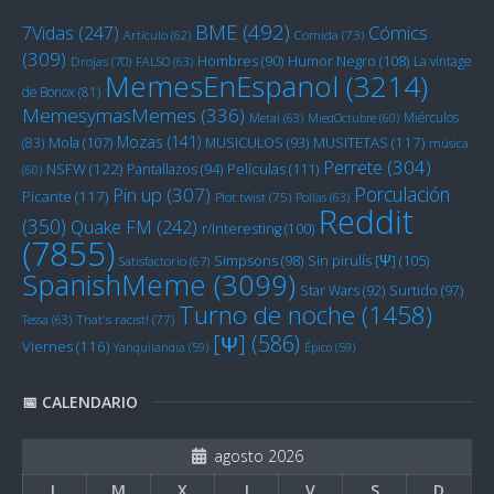
BME
(492)
Cómics
7Vidas
(247)
Artículo
(62)
Comida
(73)
(309)
Humor Negro
(108)
Hombres
(90)
La vintage
Drojas
(70)
FALSO
(63)
MemesEnEspanol
(3214)
de Bonox
(81)
MemesymasMemes
(336)
Miérculos
Metal
(63)
MiedOctubre
(60)
Mozas
(141)
Mola
(107)
MUSITETAS
(117)
(83)
MUSICULOS
(93)
música
Perrete
(304)
NSFW
(122)
Películas
(111)
Pantallazos
(94)
(60)
Porculación
Pin up
(307)
Picante
(117)
Plot twist
(75)
Pollas
(63)
Reddit
(350)
Quake FM
(242)
r/Interesting
(100)
(7855)
Sin pirulís [Ψ]
(105)
Simpsons
(98)
Satisfactorio
(67)
SpanishMeme
(3099)
Star Wars
(92)
Surtido
(97)
Turno de noche
(1458)
Tessa
(63)
That's racist!
(77)
[Ψ]
(586)
Viernes
(116)
Yanquilandia
(59)
Épico
(59)
📅 CALENDARIO
agosto 2026
L
M
X
J
V
S
D