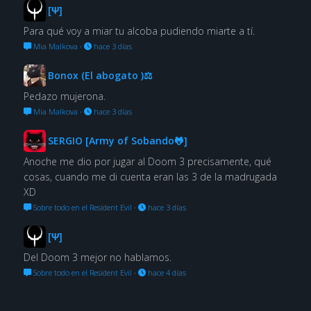
[Ψ]
Para qué voy a miar tu alcoba pudiendo miarte a tí.
Mia Malkova
·
hace 3 días
Bonox (El abogato )⚖
Pedazo mujerona.
Mia Malkova
·
hace 3 días
SERGIO [Army of Sobando🐸]
Anoche me dio por jugar al Doom 3 precisamente, qué
cosas, cuando me di cuenta eran las 3 de la madrugada
XD
Sobre todo en el Resident Evil
·
hace 3 días
[Ψ]
Del Doom 3 mejor no hablamos.
Sobre todo en el Resident Evil
·
hace 4 días