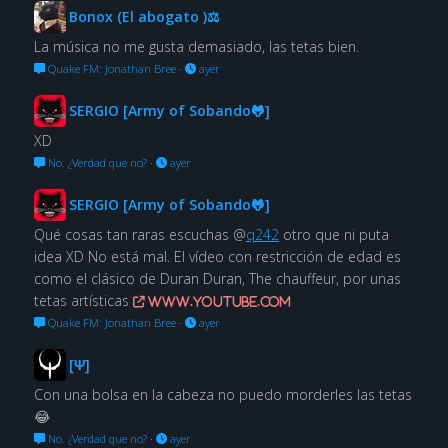
Bonox (El abogato )⚖
La música no me gusta demasiado, las tetas bien.
Quake FM: Jonathan Bree
·
ayer
SERGIO [Army of Sobando🐸]
XD
No. ¿Verdad que no?
·
ayer
SERGIO [Army of Sobando🐸]
Qué cosas tan raras escuchas @
q242
otro que ni puta
idea XD No está mal. El vídeo con restricción de edad es
como el clásico de Duran Duran, The chauffeur, por unas
tetas artísticas
www.youtube.com
Quake FM: Jonathan Bree
·
ayer
[Ψ]
Con una bolsa en la cabeza no puedo morderles las tetas
😂
No. ¿Verdad que no?
·
ayer