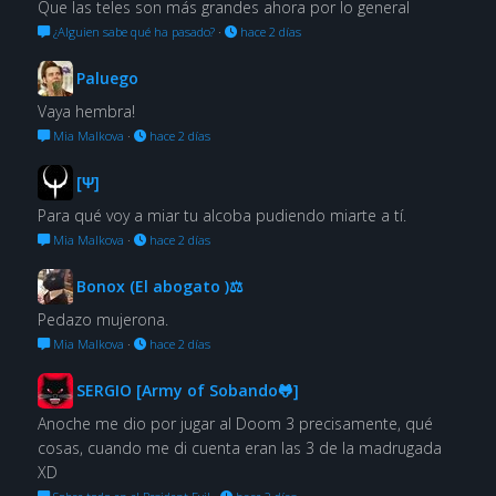
Que las teles son más grandes ahora por lo general
¿Alguien sabe qué ha pasado?
·
hace 2 días
Paluego
Vaya hembra!
Mia Malkova
·
hace 2 días
[Ψ]
Para qué voy a miar tu alcoba pudiendo miarte a tí.
Mia Malkova
·
hace 2 días
Bonox (El abogato )⚖
Pedazo mujerona.
Mia Malkova
·
hace 2 días
SERGIO [Army of Sobando🐸]
Anoche me dio por jugar al Doom 3 precisamente, qué
cosas, cuando me di cuenta eran las 3 de la madrugada
XD