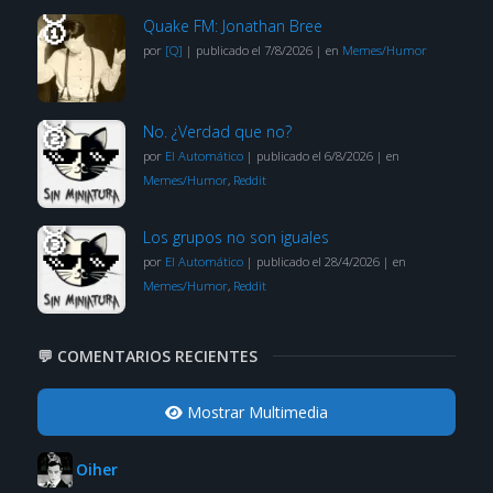
Quake FM: Jonathan Bree
por
[Q]
|
publicado el 7/8/2026
|
en
Memes/Humor
No. ¿Verdad que no?
por
El Automático
|
publicado el 6/8/2026
|
en
Memes/Humor
,
Reddit
Los grupos no son iguales
por
El Automático
|
publicado el 28/4/2026
|
en
Memes/Humor
,
Reddit
💬 COMENTARIOS RECIENTES
Mostrar Multimedia
Oiher