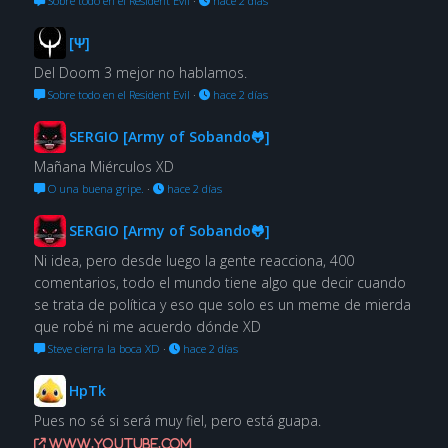
Sobre todo en el Resident Evil
·
hace 2 días
[Ψ]
Del Doom 3 mejor no hablamos.
Sobre todo en el Resident Evil
·
hace 2 días
SERGIO [Army of Sobando🐸]
Mañana Miérculos XD
O una buena gripe.
·
hace 2 días
SERGIO [Army of Sobando🐸]
Ni idea, pero desde luego la gente reacciona, 400
comentarios, todo el mundo tiene algo que decir cuando
se trata de política y eso que solo es un meme de mierda
que robé ni me acuerdo dónde XD
Steve cierra la boca XD
·
hace 2 días
HpTk
Pues no sé si será muy fiel, pero está guapa.
www.youtube.com