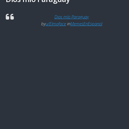
Dios mío Paraguay
by
u/Elmaface
in
MemesEnEspanol