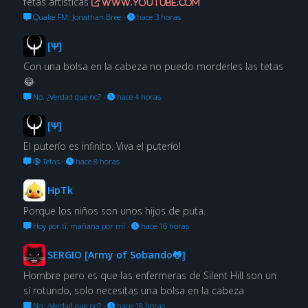
tetas artísticas
www.youtube.com
Quake FM: Jonathan Bree
·
hace 3 horas
[Ψ]
Con una bolsa en la cabeza no puedo morderles las tetas
😂
No. ¿Verdad que no?
·
hace 4 horas
[Ψ]
El puterío es infinito. Viva el puterío!
🔞 Tetas
·
hace 8 horas
HpTk
Porque los niños son unos hijos de puta.
Hoy por ti, mañana por mí
·
hace 16 horas
SERGIO [Army of Sobando🐸]
Hombre pero es que las enfermeras de Silent Hill son un
sí rotundo, solo necesitas una bolsa en la cabeza
No. ¿Verdad que no?
·
hace 18 horas