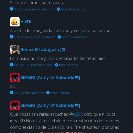
Siempre somos su mascota.
Ahora la mascota eres tú…
·
hace 46 minutos
HpTk
A partir de la segunda cosecha ya es para sospechar.
Hoy en la nave del misterio:
·
hace 51 minutos
Bonox (El abogato )⚖
La música no me gusta demasiado, las tetas bien.
Quake FM: Jonathan Bree
·
hace 3 horas
SERGIO [Army of Sobando🐸]
XD
No. ¿Verdad que no?
·
hace 3 horas
SERGIO [Army of Sobando🐸]
Qué cosas tan raras escuchas @
q242
otro que ni puta
idea XD No está mal. El vídeo con restricción de edad es
como el clásico de Duran Duran, The chauffeur, por unas