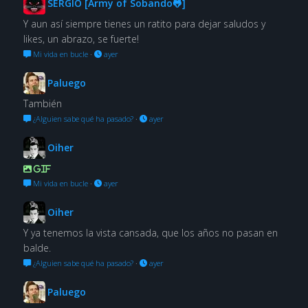
SERGIO [Army of Sobando🐸]
Y aun así siempre tienes un ratito para dejar saludos y
likes, un abrazo, se fuerte!
Mi vida en bucle
·
ayer
Paluego
También
¿Alguien sabe qué ha pasado?
·
ayer
Oiher
GIF
Mi vida en bucle
·
ayer
Oiher
Y ya tenemos la vista cansada, que los años no pasan en
balde.
¿Alguien sabe qué ha pasado?
·
ayer
Paluego