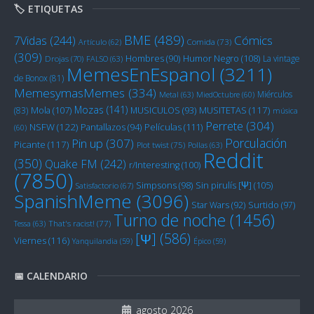
🏷️ ETIQUETAS
BME
(489)
Cómics
7Vidas
(244)
Artículo
(62)
Comida
(73)
(309)
Humor Negro
(108)
Hombres
(90)
La vintage
Drojas
(70)
FALSO
(63)
MemesEnEspanol
(3211)
de Bonox
(81)
MemesymasMemes
(334)
Miérculos
Metal
(63)
MiedOctubre
(60)
Mozas
(141)
Mola
(107)
MUSITETAS
(117)
(83)
MUSICULOS
(93)
música
Perrete
(304)
NSFW
(122)
Películas
(111)
Pantallazos
(94)
(60)
Porculación
Pin up
(307)
Picante
(117)
Plot twist
(75)
Pollas
(63)
Reddit
(350)
Quake FM
(242)
r/Interesting
(100)
(7850)
Sin pirulís [Ψ]
(105)
Simpsons
(98)
Satisfactorio
(67)
SpanishMeme
(3096)
Star Wars
(92)
Surtido
(97)
Turno de noche
(1456)
Tessa
(63)
That's racist!
(77)
[Ψ]
(586)
Viernes
(116)
Yanquilandia
(59)
Épico
(59)
📅 CALENDARIO
agosto 2026