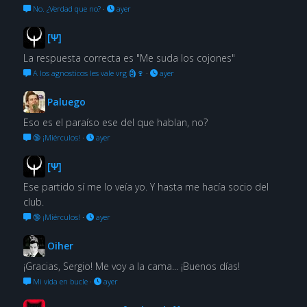
No. ¿Verdad que no?
·
ayer
[Ψ]
La respuesta correcta es "Me suda los cojones"
A los agnosticos les vale vrg 🗿🍷
·
ayer
Paluego
Eso es el paraíso ese del que hablan, no?
🔞 ¡Miérculos!
·
ayer
[Ψ]
Ese partido sí me lo veía yo. Y hasta me hacía socio del
club.
🔞 ¡Miérculos!
·
ayer
Oiher
¡Gracias, Sergio! Me voy a la cama... ¡Buenos días!
Mi vida en bucle
·
ayer