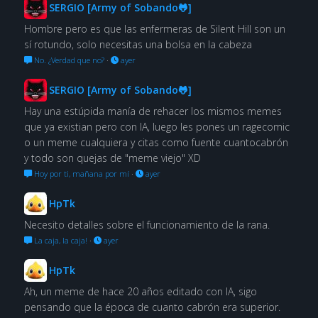
SERGIO [Army of Sobando🐸]
Hombre pero es que las enfermeras de Silent Hill son un
sí rotundo, solo necesitas una bolsa en la cabeza
No. ¿Verdad que no?
·
ayer
SERGIO [Army of Sobando🐸]
Hay una estúpida manía de rehacer los mismos memes
que ya existian pero con IA, luego les pones un ragecomic
o un meme cualquiera y citas como fuente cuantocabrón
y todo son quejas de "meme viejo" XD
Hoy por ti, mañana por mí
·
ayer
HpTk
Necesito detalles sobre el funcionamiento de la rana.
La caja, la caja!
·
ayer
HpTk
Ah, un meme de hace 20 años editado con IA, sigo
pensando que la época de cuanto cabrón era superior.