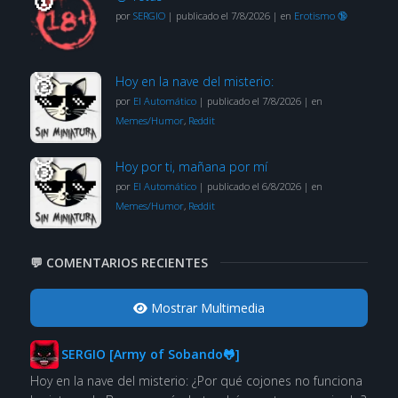
por
SERGIO
|
publicado el 7/8/2026
|
en
Erotismo 🔞
Hoy en la nave del misterio:
por
El Automático
|
publicado el 7/8/2026
|
en
Memes/Humor
,
Reddit
Hoy por ti, mañana por mí
por
El Automático
|
publicado el 6/8/2026
|
en
Memes/Humor
,
Reddit
💬 COMENTARIOS RECIENTES
Mostrar Multimedia
SERGIO [Army of Sobando🐸]
Hoy en la nave del misterio: ¿Por qué cojones no funciona