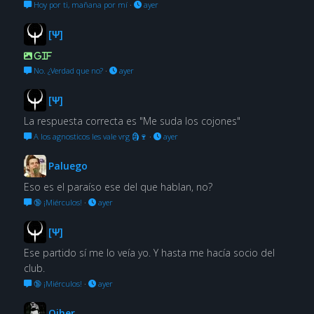
Hoy por ti, mañana por mí
·
ayer
[Ψ]
GIF
No. ¿Verdad que no?
·
ayer
[Ψ]
La respuesta correcta es "Me suda los cojones"
A los agnosticos les vale vrg 🗿🍷
·
ayer
Paluego
Eso es el paraíso ese del que hablan, no?
🔞 ¡Miérculos!
·
ayer
[Ψ]
Ese partido sí me lo veía yo. Y hasta me hacía socio del
club.
🔞 ¡Miérculos!
·
ayer
Oiher