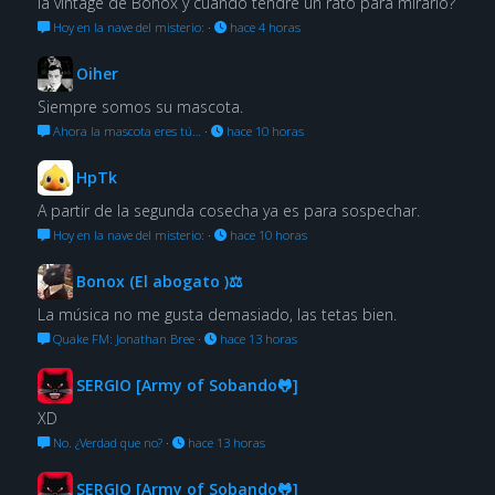
la vintage de Bonox y cuándo tendré un rato para mirarlo?
Hoy en la nave del misterio:
·
hace 4 horas
Oiher
Siempre somos su mascota.
Ahora la mascota eres tú…
·
hace 10 horas
HpTk
A partir de la segunda cosecha ya es para sospechar.
Hoy en la nave del misterio:
·
hace 10 horas
Bonox (El abogato )⚖
La música no me gusta demasiado, las tetas bien.
Quake FM: Jonathan Bree
·
hace 13 horas
SERGIO [Army of Sobando🐸]
XD
No. ¿Verdad que no?
·
hace 13 horas
SERGIO [Army of Sobando🐸]