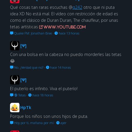
Qué cosas tan raras escuchas @
q242
otro que ni puta
idea XD No está mal. El vídeo con restricción de edad es
como el clásico de Duran Duran, The chauffeur, por unas
tetas artísticas
www.youtube.com
Quake FM: Jonathan Bree
·
hace 13 horas
[Ψ]
Con una bolsa en la cabeza no puedo morderles las tetas
😂
No. ¿Verdad que no?
·
hace 14 horas
[Ψ]
El puterío es infinito. Viva el puterío!
🔞 Tetas
·
hace 18 horas
HpTk
Porque los niños son unos hijos de puta.
Hoy por ti, mañana por mí
·
ayer