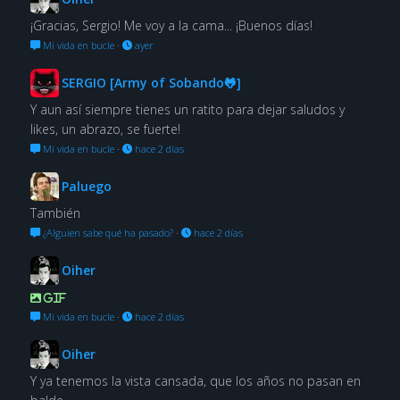
¡Gracias, Sergio! Me voy a la cama... ¡Buenos días!
Mi vida en bucle
·
ayer
SERGIO [Army of Sobando🐸]
Y aun así siempre tienes un ratito para dejar saludos y
likes, un abrazo, se fuerte!
Mi vida en bucle
·
hace 2 días
Paluego
También
¿Alguien sabe qué ha pasado?
·
hace 2 días
Oiher
GIF
Mi vida en bucle
·
hace 2 días
Oiher
Y ya tenemos la vista cansada, que los años no pasan en