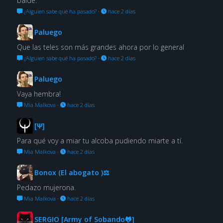
balde.
¿Alguien sabe qué ha pasado?
·
hace 2 días
Paluego
Que las teles son más grandes ahora por lo general
¿Alguien sabe qué ha pasado?
·
hace 2 días
Paluego
Vaya hembra!
Mia Malkova
·
hace 2 días
[Ψ]
Para qué voy a miar tu alcoba pudiendo miarte a tí.
Mia Malkova
·
hace 2 días
Bonox (El abogato )⚖
Pedazo mujerona.
Mia Malkova
·
hace 2 días
SERGIO [Army of Sobando🐸]