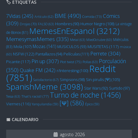
🏷️ ETIQUETAS
BME
(490)
Cómics
7Vidas
(245)
Artículo
(62)
Comida
(73)
(309)
Humor Negro
(108)
Hombres
(90)
La vintage
Drojas
(70)
FALSO
(63)
MemesEnEspanol
(3212)
de Bonox
(81)
MemesymasMemes
(335)
Miérculos
Metal
(63)
MiedOctubre
(60)
Mozas
(141)
Mola
(107)
MUSITETAS
(117)
(83)
MUSICULOS
(93)
música
Perrete
(304)
NSFW
(122)
Películas
(111)
Pantallazos
(94)
(60)
Porculación
Pin up
(307)
Picante
(117)
Plot twist
(75)
Pollas
(63)
Reddit
(350)
Quake FM
(242)
r/Interesting
(100)
(7851)
Sin pirulís [Ψ]
(105)
Simpsons
(98)
Satisfactorio
(67)
SpanishMeme
(3098)
Star Wars
(92)
Surtido
(97)
Turno de noche
(1456)
Tessa
(63)
That's racist!
(77)
[Ψ]
(586)
Viernes
(116)
Yanquilandia
(59)
Épico
(59)
📅 CALENDARIO
agosto 2026