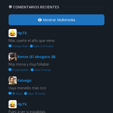
💬 COMENTARIOS RECIENTES
Mostrar Multimedia
HpTk
Más suerte el año que viene.
Trabajo final
·
hace 3 minutos
Bonox (El abogato )⚖
Muy mona y muy follable.
El post potito
·
hace 5 horas
Paluego
Vaya meneillo más rico
🔞 Tetas
·
hace 18 horas
HpTk
Pues a ver si espabilas.