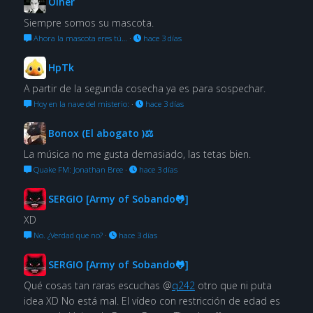
Oiher
Siempre somos su mascota.
Ahora la mascota eres tú…
·
hace 3 días
HpTk
A partir de la segunda cosecha ya es para sospechar.
Hoy en la nave del misterio:
·
hace 3 días
Bonox (El abogato )⚖
La música no me gusta demasiado, las tetas bien.
Quake FM: Jonathan Bree
·
hace 3 días
SERGIO [Army of Sobando🐸]
XD
No. ¿Verdad que no?
·
hace 3 días
SERGIO [Army of Sobando🐸]
Qué cosas tan raras escuchas @
q242
otro que ni puta
idea XD No está mal. El vídeo con restricción de edad es