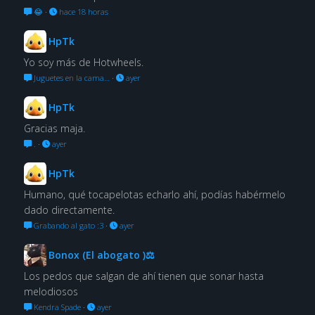
😂
·
hace 18 horas
HpTk
Yo soy más de Hotwheels.
Juguetes en la cama…
·
ayer
HpTk
Gracias maja.
.
·
ayer
HpTk
Humano, qué tocapelotas echarlo ahí, podías habérmelo
dado directamente.
Grabando al gato :3
·
ayer
Bonox (El abogato )⚖
Los pedos que salgan de ahí tienen que sonar hasta
melodiosos
Kendra Spade
·
ayer