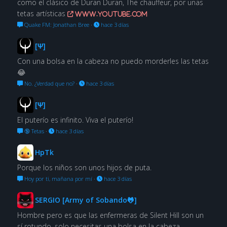
como el clásico de Duran Duran, The chauffeur, por unas
tetas artísticas
www.youtube.com
Quake FM: Jonathan Bree
·
hace 3 días
[Ψ]
Con una bolsa en la cabeza no puedo morderles las tetas
😂
No. ¿Verdad que no?
·
hace 3 días
[Ψ]
El puterío es infinito. Viva el puterío!
🔞 Tetas
·
hace 3 días
HpTk
Porque los niños son unos hijos de puta.
Hoy por ti, mañana por mí
·
hace 3 días
SERGIO [Army of Sobando🐸]
Hombre pero es que las enfermeras de Silent Hill son un
sí rotundo, solo necesitas una bolsa en la cabeza