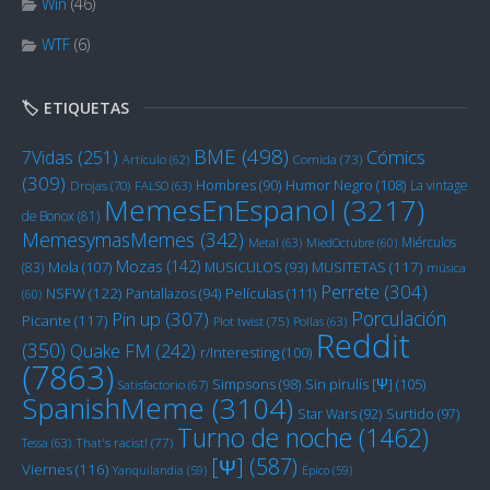
Win
(46)
WTF
(6)
🏷️ ETIQUETAS
BME
(498)
Cómics
7Vidas
(251)
Artículo
(62)
Comida
(73)
(309)
Humor Negro
(108)
Hombres
(90)
La vintage
Drojas
(70)
FALSO
(63)
MemesEnEspanol
(3217)
de Bonox
(81)
MemesymasMemes
(342)
Miérculos
Metal
(63)
MiedOctubre
(60)
Mozas
(142)
Mola
(107)
MUSITETAS
(117)
(83)
MUSICULOS
(93)
música
Perrete
(304)
NSFW
(122)
Películas
(111)
Pantallazos
(94)
(60)
Porculación
Pin up
(307)
Picante
(117)
Plot twist
(75)
Pollas
(63)
Reddit
(350)
Quake FM
(242)
r/Interesting
(100)
(7863)
Sin pirulís [Ψ]
(105)
Simpsons
(98)
Satisfactorio
(67)
SpanishMeme
(3104)
Star Wars
(92)
Surtido
(97)
Turno de noche
(1462)
Tessa
(63)
That's racist!
(77)
[Ψ]
(587)
Viernes
(116)
Yanquilandia
(59)
Épico
(59)