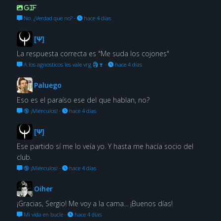
GIF
No. ¿Verdad que no?
·
hace 4 días
[Ψ]
La respuesta correcta es "Me suda los cojones"
A los agnosticos les vale vrg 🗿🍷
·
hace 4 días
Paluego
Eso es el paraíso ese del que hablan, no?
🔞 ¡Miérculos!
·
hace 4 días
[Ψ]
Ese partido sí me lo veía yo. Y hasta me hacía socio del
club.
🔞 ¡Miérculos!
·
hace 4 días
Oiher
¡Gracias, Sergio! Me voy a la cama... ¡Buenos días!
Mi vida en bucle
·
hace 4 días