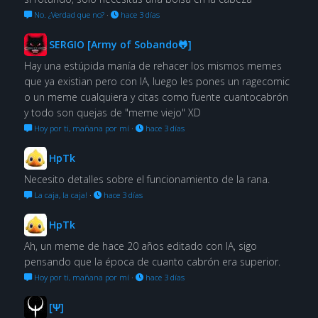
No. ¿Verdad que no?
·
hace 3 días
SERGIO [Army of Sobando🐸]
Hay una estúpida manía de rehacer los mismos memes
que ya existian pero con IA, luego les pones un ragecomic
o un meme cualquiera y citas como fuente cuantocabrón
y todo son quejas de "meme viejo" XD
Hoy por ti, mañana por mí
·
hace 3 días
HpTk
Necesito detalles sobre el funcionamiento de la rana.
La caja, la caja!
·
hace 3 días
HpTk
Ah, un meme de hace 20 años editado con IA, sigo
pensando que la época de cuanto cabrón era superior.
Hoy por ti, mañana por mí
·
hace 3 días
[Ψ]