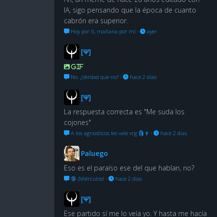
IA, sigo pensando que la época de cuanto
cabrón era superior.
Hoy por ti, mañana por mí
·
ayer
[Ψ]
GIF
No. ¿Verdad que no?
·
hace 2 días
[Ψ]
La respuesta correcta es "Me suda los
cojones"
A los agnosticos les vale vrg 🗿🍷
·
hace 2 días
Paluego
Eso es el paraíso ese del que hablan, no?
🔞 ¡Miérculos!
·
hace 2 días
[Ψ]
Ese partido sí me lo veía yo. Y hasta me hacía