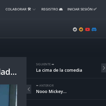
COLABORAR 🛠️
REGISTRO 👥
INICIAR SESIÓN ✅
ENVIAR
APORTE
📝
ENVIAR
REPORTE
🚧
SUGERENCIAS
SIGUIENTE ➡️
💡
dad…
La cima de la comedia
⬅️ ANTERIOR
Nooo Mickey…