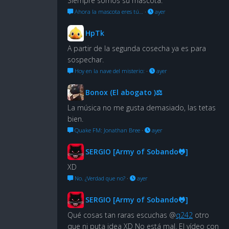
Siempre somos su mascota.
Ahora la mascota eres tú…
·
ayer
HpTk
A partir de la segunda cosecha ya es para
sospechar.
Hoy en la nave del misterio:
·
ayer
Bonox (El abogato )⚖
La música no me gusta demasiado, las tetas
bien.
Quake FM: Jonathan Bree
·
ayer
SERGIO [Army of Sobando🐸]
XD
No. ¿Verdad que no?
·
ayer
SERGIO [Army of Sobando🐸]
Qué cosas tan raras escuchas @
q242
otro
que ni puta idea XD No está mal. El vídeo con