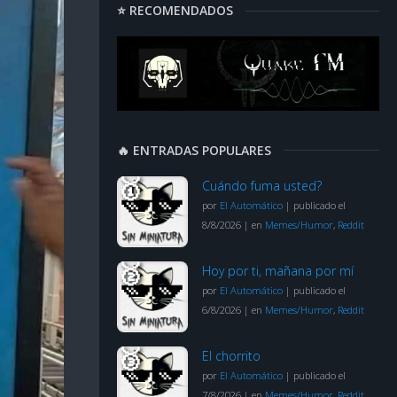
⭐ RECOMENDADOS
🔥 ENTRADAS POPULARES
Cuándo fuma usted?
por
El Automático
|
publicado el
8/8/2026
|
en
Memes/Humor
,
Reddit
Hoy por ti, mañana por mí
por
El Automático
|
publicado el
6/8/2026
|
en
Memes/Humor
,
Reddit
El chorrito
por
El Automático
|
publicado el
7/8/2026
|
en
Memes/Humor
,
Reddit