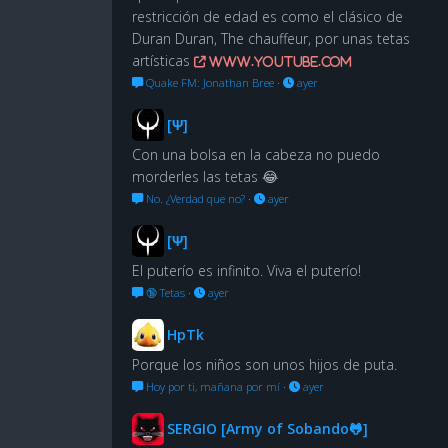
restricción de edad es como el clásico de
Duran Duran, The chauffeur, por unas tetas
artísticas
www.youtube.com
Quake FM: Jonathan Bree
·
ayer
[Ψ]
Con una bolsa en la cabeza no puedo
morderles las tetas 😂
No. ¿Verdad que no?
·
ayer
[Ψ]
El puterío es infinito. Viva el puterío!
🔞 Tetas
·
ayer
HpTk
Porque los niños son unos hijos de puta.
Hoy por ti, mañana por mí
·
ayer
SERGIO [Army of Sobando🐸]