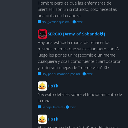
Hombre pero es que las enfermeras de
Silent Hill son un sí rotundo, solo necesitas
una bolsa en la cabeza
No. ¿Verdad que no?
·
ayer
SERGIO [Army of Sobando🐸]
Hay una estúpida manía de rehacer los
mismos memes que ya existian pero con IA,
luego les pones un ragecomic o un meme
cualquiera y citas como fuente cuantocabrón
y todo son quejas de "meme viejo" XD
Hoy por ti, mañana por mí
·
ayer
HpTk
Necesito detalles sobre el funcionamiento de
la rana.
La caja, la caja!
·
ayer
HpTk
Ah, un meme de hace 20 años editado con