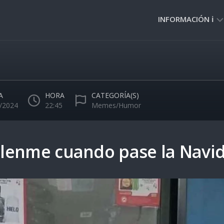
INFORMACIÓN ℹ️
PRIVACIDAD
🔒
NORMAS
DE
A
HORA
CATEGORÍA(S)
USO
/2024
22:45
Memes/Humor
🚸
lenme cuando pase la Navi