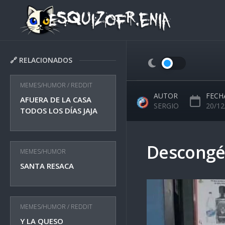
Skip
to
content
🔗 RELACIONADOS
MEMES/HUMOR
/
REDDIT
AUTOR
FECH
AFUERA DE LA CASA
SERGIO
20/12
TODOS LOS DÍAS JAJA
Descongé
MEMES/HUMOR
SANTA RESACA
MEMES/HUMOR
/
REDDIT
Y LA QUESO