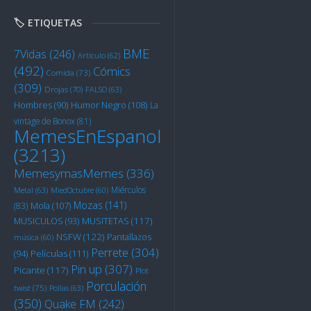
🏷️ ETIQUETAS
BME
7Vidas
(246)
Artículo
(62)
(492)
Cómics
Comida
(73)
(309)
Drojas
(70)
FALSO
(63)
Humor Negro
(108)
Hombres
(90)
La
vintage de Bonox
(81)
MemesEnEspanol
(3213)
MemesymasMemes
(336)
Miérculos
Metal
(63)
MiedOctubre
(60)
Mozas
(141)
Mola
(107)
(83)
MUSITETAS
(117)
MUSICULOS
(93)
NSFW
(122)
Pantallazos
música
(60)
Perrete
(304)
Películas
(111)
(94)
Pin up
(307)
Picante
(117)
Plot
Porculación
twist
(75)
Pollas
(63)
(350)
Quake FM
(242)