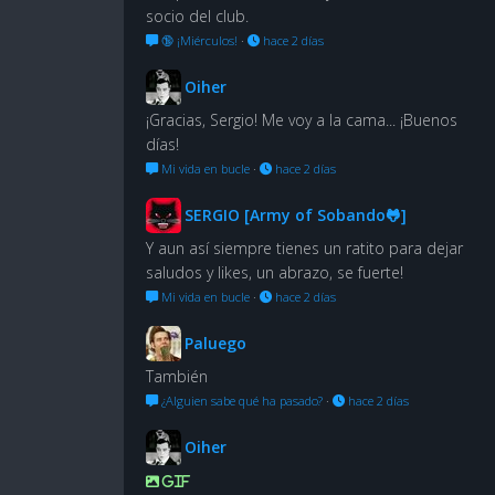
socio del club.
🔞 ¡Miérculos!
·
hace 2 días
Oiher
¡Gracias, Sergio! Me voy a la cama... ¡Buenos
días!
Mi vida en bucle
·
hace 2 días
SERGIO [Army of Sobando🐸]
Y aun así siempre tienes un ratito para dejar
saludos y likes, un abrazo, se fuerte!
Mi vida en bucle
·
hace 2 días
Paluego
También
¿Alguien sabe qué ha pasado?
·
hace 2 días
Oiher
GIF