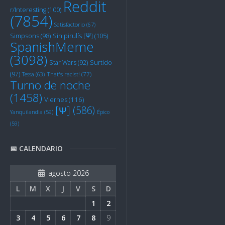
Reddit
r/Interesting
(100)
(7854)
Satisfactorio
(67)
Sin pirulís [Ψ]
(105)
Simpsons
(98)
SpanishMeme
(3098)
Star Wars
(92)
Surtido
(97)
Tessa
(63)
That's racist!
(77)
Turno de noche
(1458)
Viernes
(116)
[Ψ]
(586)
Yanquilandia
(59)
Épico
(59)
📅 CALENDARIO
agosto 2026
L
M
X
J
V
S
D
1
2
3
4
5
6
7
8
9