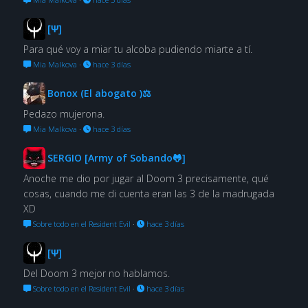
[Ψ]
Para qué voy a miar tu alcoba pudiendo miarte a tí.
Mia Malkova
·
hace 3 días
Bonox (El abogato )⚖
Pedazo mujerona.
Mia Malkova
·
hace 3 días
SERGIO [Army of Sobando🐸]
Anoche me dio por jugar al Doom 3 precisamente, qué
cosas, cuando me di cuenta eran las 3 de la madrugada
XD
Sobre todo en el Resident Evil
·
hace 3 días
[Ψ]
Del Doom 3 mejor no hablamos.
Sobre todo en el Resident Evil
·
hace 3 días