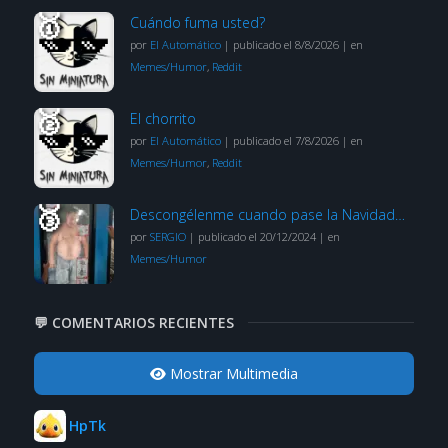
Cuándo fuma usted?
por
El Automático
|
publicado el 8/8/2026
|
en
Memes/Humor
,
Reddit
El chorrito
por
El Automático
|
publicado el 7/8/2026
|
en
Memes/Humor
,
Reddit
Descongélenme cuando pase la Navidad…
por
SERGIO
|
publicado el 20/12/2024
|
en
Memes/Humor
💬 COMENTARIOS RECIENTES
Mostrar Multimedia
HpTk