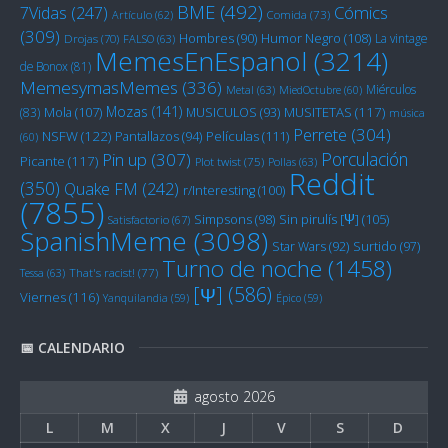
BME
(492)
Cómics
7Vidas
(247)
Artículo
(62)
Comida
(73)
(309)
Humor Negro
(108)
Hombres
(90)
La vintage
Drojas
(70)
FALSO
(63)
MemesEnEspanol
(3214)
de Bonox
(81)
MemesymasMemes
(336)
Miérculos
Metal
(63)
MiedOctubre
(60)
Mozas
(141)
Mola
(107)
MUSITETAS
(117)
(83)
MUSICULOS
(93)
música
Perrete
(304)
NSFW
(122)
Películas
(111)
Pantallazos
(94)
(60)
Porculación
Pin up
(307)
Picante
(117)
Plot twist
(75)
Pollas
(63)
Reddit
(350)
Quake FM
(242)
r/Interesting
(100)
(7855)
Sin pirulís [Ψ]
(105)
Simpsons
(98)
Satisfactorio
(67)
SpanishMeme
(3098)
Star Wars
(92)
Surtido
(97)
Turno de noche
(1458)
Tessa
(63)
That's racist!
(77)
[Ψ]
(586)
Viernes
(116)
Yanquilandia
(59)
Épico
(59)
📅 CALENDARIO
agosto 2026
L
M
X
J
V
S
D