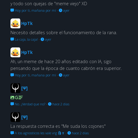
y todo son quejas de "meme viejo" XD
Hoy por ti, mañana por mí
·
ayer
HpTk
Necesito detalles sobre el funcionamiento de la rana.
La caja, la caja!
·
ayer
HpTk
Ah, un meme de hace 20 años editado con IA, sigo
pensando que la época de cuanto cabrón era superior.
Hoy por ti, mañana por mí
·
ayer
[Ψ]
GIF
No. ¿Verdad que no?
·
hace 2 días
[Ψ]
La respuesta correcta es "Me suda los cojones"
A los agnosticos les vale vrg 🗿🍷
·
hace 2 días