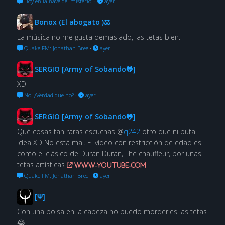
Hoy en la nave del misterio:
·
ayer
Bonox (El abogato )⚖
La música no me gusta demasiado, las tetas bien.
Quake FM: Jonathan Bree
·
ayer
SERGIO [Army of Sobando🐸]
XD
No. ¿Verdad que no?
·
ayer
SERGIO [Army of Sobando🐸]
Qué cosas tan raras escuchas @
q242
otro que ni puta
idea XD No está mal. El vídeo con restricción de edad es
como el clásico de Duran Duran, The chauffeur, por unas
tetas artísticas
www.youtube.com
Quake FM: Jonathan Bree
·
ayer
[Ψ]
Con una bolsa en la cabeza no puedo morderles las tetas
😂