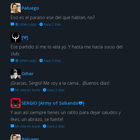
Paluego
Eso es el paraíso ese del que hablan, no?
🔞 ¡Miérculos!
·
hace 2 días
[Ψ]
Ese partido sí me lo veía yo. Y hasta me hacía socio del
club.
🔞 ¡Miérculos!
·
hace 2 días
Oiher
¡Gracias, Sergio! Me voy a la cama... ¡Buenos días!
Mi vida en bucle
·
hace 2 días
SERGIO [Army of Sobando🐸]
Y aun así siempre tienes un ratito para dejar saludos y
likes, un abrazo, se fuerte!
Mi vida en bucle
·
hace 2 días
Paluego