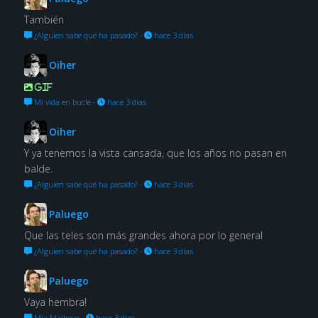
También
¿Alguien sabe qué ha pasado?
·
hace 3 días
Oiher
GIF
Mi vida en bucle
·
hace 3 días
Oiher
Y ya tenemos la vista cansada, que los años no pasan en
balde.
¿Alguien sabe qué ha pasado?
·
hace 3 días
Paluego
Que las teles son más grandes ahora por lo general
¿Alguien sabe qué ha pasado?
·
hace 3 días
Paluego
Vaya hembra!
Mia Malkova
·
hace 3 días