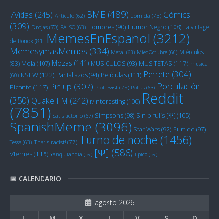
BME
(489)
Cómics
7Vidas
(245)
Artículo
(62)
Comida
(73)
(309)
Humor Negro
(108)
Hombres
(90)
La vintage
Drojas
(70)
FALSO
(63)
MemesEnEspanol
(3212)
de Bonox
(81)
MemesymasMemes
(334)
Miérculos
Metal
(63)
MiedOctubre
(60)
Mozas
(141)
Mola
(107)
MUSITETAS
(117)
(83)
MUSICULOS
(93)
música
Perrete
(304)
NSFW
(122)
Películas
(111)
Pantallazos
(94)
(60)
Porculación
Pin up
(307)
Picante
(117)
Plot twist
(75)
Pollas
(63)
Reddit
(350)
Quake FM
(242)
r/Interesting
(100)
(7851)
Sin pirulís [Ψ]
(105)
Simpsons
(98)
Satisfactorio
(67)
SpanishMeme
(3096)
Star Wars
(92)
Surtido
(97)
Turno de noche
(1456)
Tessa
(63)
That's racist!
(77)
[Ψ]
(586)
Viernes
(116)
Yanquilandia
(59)
Épico
(59)
📅 CALENDARIO
agosto 2026
L
M
X
J
V
S
D