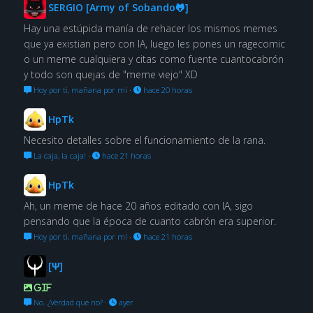
SERGIO [Army of Sobando🐸]
Hay una estúpida manía de rehacer los mismos memes
que ya existian pero con IA, luego les pones un ragecomic
o un meme cualquiera y citas como fuente cuantocabrón
y todo son quejas de "meme viejo" XD
Hoy por ti, mañana por mí
·
hace 20 horas
HpTk
Necesito detalles sobre el funcionamiento de la rana.
La caja, la caja!
·
hace 21 horas
HpTk
Ah, un meme de hace 20 años editado con IA, sigo
pensando que la época de cuanto cabrón era superior.
Hoy por ti, mañana por mí
·
hace 21 horas
[Ψ]
GIF
No. ¿Verdad que no?
·
ayer