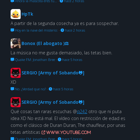
Ahora la mascota eres tú…
·
hace 2 horas
HpTk
A partir de la segunda cosecha ya es para sospechar.
Hoy en la nave del misterio:
·
hace 2 horas
Bonox (El abogato )⚖
La música no me gusta demasiado, las tetas bien.
Quake FM: Jonathan Bree
·
hace 5 horas
SERGIO [Army of Sobando🐸]
XD
No. ¿Verdad que no?
·
hace 5 horas
SERGIO [Army of Sobando🐸]
Qué cosas tan raras escuchas @
q242
otro que ni puta
idea XD No está mal. El vídeo con restricción de edad es
como el clásico de Duran Duran, The chauffeur, por unas
tetas artísticas
www.youtube.com
Quake FM: Jonathan Bree
·
hace 5 horas