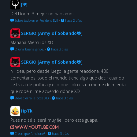
[Ψ]
Del Doom 3 mejor no hablamos.
Sobre todo en el Resident Evil
·
hace 2 días
SERGIO [Army of Sobando🐸]
Mañana Miérculos XD
O una buena gripe.
·
hace 3 días
SERGIO [Army of Sobando🐸]
Ni idea, pero desde luego la gente reacciona, 400
comentarios, todo el mundo tiene algo que decir cuando
se trata de política y eso que solo es un meme de mierda
que robé ni me acuerdo dónde XD
Steve cierra la boca XD
·
hace 3 días
HpTk
Pues no sé si será muy fiel, pero está guapa.
www.youtube.com
Creen que funcione?
·
hace 3 días