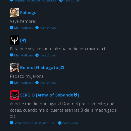
¿Alguien sabe qué ha pasado?
·
hace 2 días
Paluego
Vaya hembra!
Mia Malkova
·
hace 2 días
[Ψ]
Para qué voy a miar tu alcoba pudiendo miarte a tí.
Mia Malkova
·
hace 2 días
Bonox (El abogato )⚖
Pedazo mujerona.
Mia Malkova
·
hace 2 días
SERGIO [Army of Sobando🐸]
Anoche me dio por jugar al Doom 3 precisamente, qué
cosas, cuando me di cuenta eran las 3 de la madrugada
XD
Sobre todo en el Resident Evil
·
hace 2 días