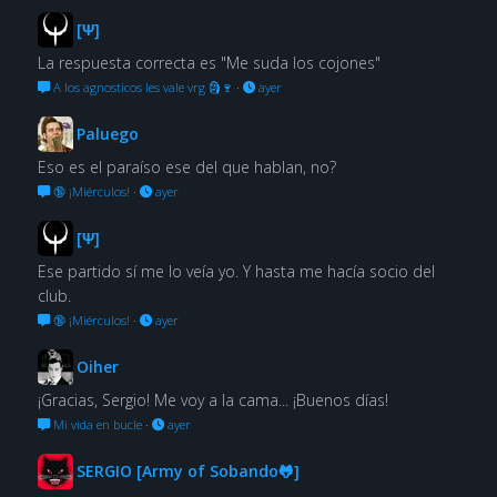
[Ψ]
La respuesta correcta es "Me suda los cojones"
A los agnosticos les vale vrg 🗿🍷
·
ayer
Paluego
Eso es el paraíso ese del que hablan, no?
🔞 ¡Miérculos!
·
ayer
[Ψ]
Ese partido sí me lo veía yo. Y hasta me hacía socio del
club.
🔞 ¡Miérculos!
·
ayer
Oiher
¡Gracias, Sergio! Me voy a la cama... ¡Buenos días!
Mi vida en bucle
·
ayer
SERGIO [Army of Sobando🐸]