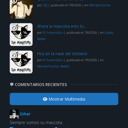
por
[Q]
|
publicado el 7/8/2026
|
en
Memes/Humor
Ahora la mascota eres tú…
por
El Automático
|
publicado el 7/8/2026
|
en
Gatos
,
Reddit
Hoy en la nave del misterio:
por
El Automático
|
publicado el 7/8/2026
|
en
Memes/Humor
,
Reddit
💬 COMENTARIOS RECIENTES
Mostrar Multimedia
Oiher
Siempre somos su mascota.