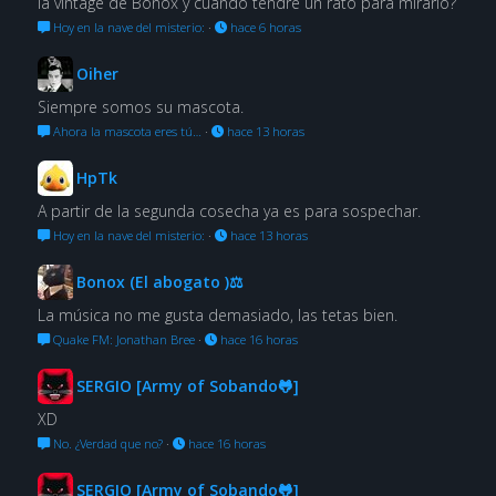
la vintage de Bonox y cuándo tendré un rato para mirarlo?
Hoy en la nave del misterio:
·
hace 6 horas
Oiher
Siempre somos su mascota.
Ahora la mascota eres tú…
·
hace 13 horas
HpTk
A partir de la segunda cosecha ya es para sospechar.
Hoy en la nave del misterio:
·
hace 13 horas
Bonox (El abogato )⚖
La música no me gusta demasiado, las tetas bien.
Quake FM: Jonathan Bree
·
hace 16 horas
SERGIO [Army of Sobando🐸]
XD
No. ¿Verdad que no?
·
hace 16 horas
SERGIO [Army of Sobando🐸]