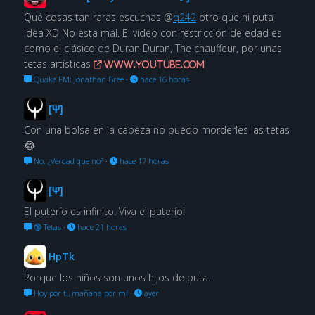
Qué cosas tan raras escuchas @
q242
otro que ni puta
idea XD No está mal. El vídeo con restricción de edad es
como el clásico de Duran Duran, The chauffeur, por unas
tetas artísticas
www.youtube.com
Quake FM: Jonathan Bree
·
hace 16 horas
[Ψ]
Con una bolsa en la cabeza no puedo morderles las tetas
😂
No. ¿Verdad que no?
·
hace 17 horas
[Ψ]
El puterío es infinito. Viva el puterío!
🔞 Tetas
·
hace 21 horas
HpTk
Porque los niños son unos hijos de puta.
Hoy por ti, mañana por mí
·
ayer