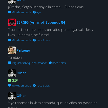
¡Gracias, Sergio! Me voy a la cama... ¡Buenos días!
Mi vida en bucle
·
ayer
SERGIO [Army of Sobando🐸]
Y aun así siempre tienes un ratito para dejar saludos y
likes, un abrazo, se fuerte!
Mi vida en bucle
·
hace 2 días
Paluego
También
¿Alguien sabe qué ha pasado?
·
hace 2 días
Oiher
GIF
Mi vida en bucle
·
hace 2 días
Oiher
Y ya tenemos la vista cansada, que los años no pasan en