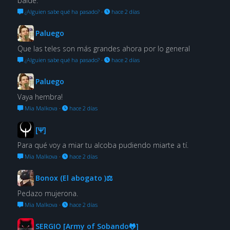
balde.
¿Alguien sabe qué ha pasado?
·
hace 2 días
Paluego
Que las teles son más grandes ahora por lo general
¿Alguien sabe qué ha pasado?
·
hace 2 días
Paluego
Vaya hembra!
Mia Malkova
·
hace 2 días
[Ψ]
Para qué voy a miar tu alcoba pudiendo miarte a tí.
Mia Malkova
·
hace 2 días
Bonox (El abogato )⚖
Pedazo mujerona.
Mia Malkova
·
hace 2 días
SERGIO [Army of Sobando🐸]