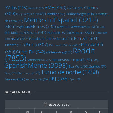
BME
(490)
Cómics
7Vidas
(245)
Artículo
(62)
Comida
(73)
(309)
Humor Negro
(108)
Hombres
(90)
La vintage
Drojas
(70)
FALSO
(63)
MemesEnEspanol
(3212)
de Bonox
(81)
MemesymasMemes
(335)
Miérculos
Metal
(63)
MiedOctubre
(60)
Mozas
(141)
Mola
(107)
MUSITETAS
(117)
(83)
MUSICULOS
(93)
música
Perrete
(304)
NSFW
(122)
Películas
(111)
Pantallazos
(94)
(60)
Porculación
Pin up
(307)
Picante
(117)
Plot twist
(75)
Pollas
(63)
Reddit
(350)
Quake FM
(242)
r/Interesting
(100)
(7853)
Sin pirulís [Ψ]
(105)
Simpsons
(98)
Satisfactorio
(67)
SpanishMeme
(3098)
Star Wars
(92)
Surtido
(97)
Turno de noche
(1458)
Tessa
(63)
That's racist!
(77)
[Ψ]
(586)
Viernes
(116)
Yanquilandia
(59)
Épico
(59)
📅 CALENDARIO
agosto 2026
L
M
X
J
V
S
D