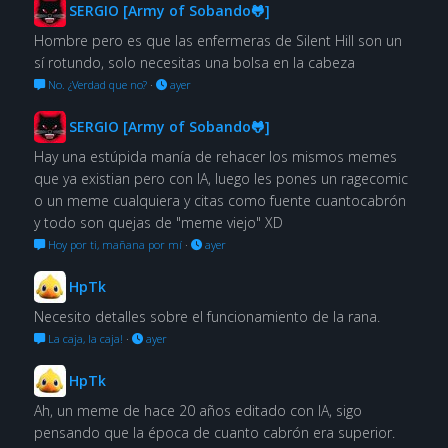
SERGIO [Army of Sobando🐸]
Hombre pero es que las enfermeras de Silent Hill son un
sí rotundo, solo necesitas una bolsa en la cabeza
No. ¿Verdad que no?
·
ayer
SERGIO [Army of Sobando🐸]
Hay una estúpida manía de rehacer los mismos memes
que ya existian pero con IA, luego les pones un ragecomic
o un meme cualquiera y citas como fuente cuantocabrón
y todo son quejas de "meme viejo" XD
Hoy por ti, mañana por mí
·
ayer
HpTk
Necesito detalles sobre el funcionamiento de la rana.
La caja, la caja!
·
ayer
HpTk
Ah, un meme de hace 20 años editado con IA, sigo
pensando que la época de cuanto cabrón era superior.