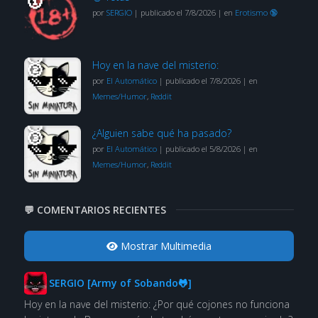
por
SERGIO
|
publicado el 7/8/2026
|
en
Erotismo 🔞
Hoy en la nave del misterio:
por
El Automático
|
publicado el 7/8/2026
|
en
Memes/Humor
,
Reddit
¿Alguien sabe qué ha pasado?
por
El Automático
|
publicado el 5/8/2026
|
en
Memes/Humor
,
Reddit
💬 COMENTARIOS RECIENTES
Mostrar Multimedia
SERGIO [Army of Sobando🐸]
Hoy en la nave del misterio: ¿Por qué cojones no funciona