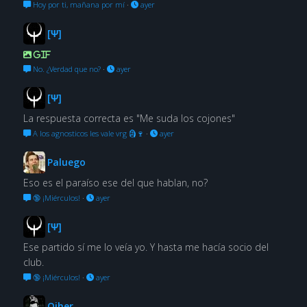
Hoy por ti, mañana por mí
·
ayer
[Ψ]
GIF
No. ¿Verdad que no?
·
ayer
[Ψ]
La respuesta correcta es "Me suda los cojones"
A los agnosticos les vale vrg 🗿🍷
·
ayer
Paluego
Eso es el paraíso ese del que hablan, no?
🔞 ¡Miérculos!
·
ayer
[Ψ]
Ese partido sí me lo veía yo. Y hasta me hacía socio del
club.
🔞 ¡Miérculos!
·
ayer
Oiher